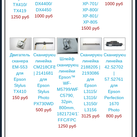
DX4400/
XP-701/
1000 руб
TX410/
DX4450
XP-800/
TX419
1000 руб
XP-801/
1250 руб
XP-805
1500 руб
Двигатель
Сканирующая
Сканирующая
Сканирующая
Шлейф
сканера
линейка
линейка
линейка
сканирующей
EM-553
CM218CFB08
2188205 |
42.S2702
линейки
для
| 2141681
2193086
|
Epson™
Epson
для
для
57.S2761
WF-
Stylus
Epson
Epson
для
M5799/WF-
TX410
Stylus
L3115/
Epson
C5790,
150 руб
Photo
L3116/
Perfection
32pin,
PX730WD
L3150/
1670
800mm,
500 руб
L3156
Photo
1821724/1770434-
3125 руб
800 руб
FFC/FPC
1250 руб