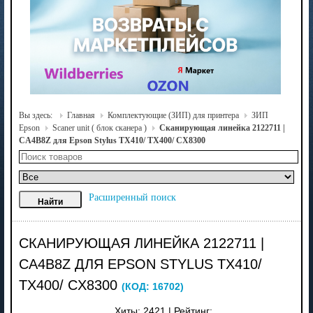
Вы здесь:
Главная
Комплектующие (ЗИП) для принтера
ЗИП
Epson
Scaner unit ( блок сканера )
Сканирующая линейка 2122711 |
CA4B8Z для Epson Stylus TX410/ TX400/ CX8300
Расширенный поиск
СКАНИРУЮЩАЯ ЛИНЕЙКА 2122711 |
CA4B8Z ДЛЯ EPSON STYLUS TX410/
TX400/ CX8300
(КОД:
16702
)
Хиты:
2421
|
Рейтинг: