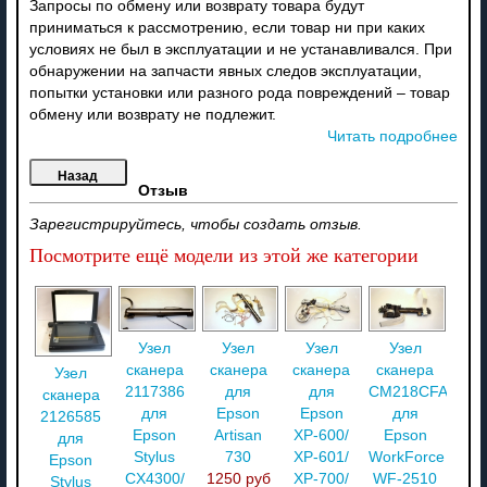
Запросы по обмену или возврату товара будут
приниматься к рассмотрению, если товар ни при каких
условиях не был в эксплуатации и не устанавливался. При
обнаружении на запчасти явных следов эксплуатации,
попытки установки или разного рода повреждений – товар
обмену или возврату не подлежит.
Читать подробнее
Отзыв
Зарегистрируйтесь, чтобы создать отзыв.
Посмотрите ещё модели из этой же категории
Узел
Узел
Узел
Узел
сканера
сканера
сканера
сканера
Узел
2117386
для
для
CM218CFA70
сканера
для
Epson
Epson
для
2126585
Epson
Artisan
XP-600/
Epson
для
Stylus
730
XP-601/
WorkForce
Epson
CX4300/
1250 руб
XP-700/
WF-2510
Stylus