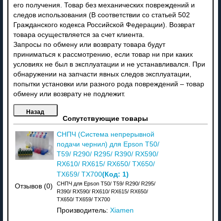
его получения. Товар без механических повреждений и
следов использования (В соответствии со статьей 502
Гражданского кодекса Российской Федерации). Возврат
товара осуществляется за счет клиента.
Запросы по обмену или возврату товара будут
приниматься к рассмотрению, если товар ни при каких
условиях не был в эксплуатации и не устанавливался. При
обнаружении на запчасти явных следов эксплуатации,
попытки установки или разного рода повреждений – товар
обмену или возврату не подлежит.
Сопутствующие товары
СНПЧ (Система непрерывной
подачи чернил) для Epson T50/
T59/ R290/ R295/ R390/ RX590/
RX610/ RX615/ RX650/ TX650/
(Код:
1
)
TX659/ TX700
СНПЧ для Epson T50/ T59/ R290/ R295/
Отзывов (0)
R390/ RX590/ RX610/ RX615/ RX650/
TX650/ TX659/ TX700
Производитель:
Xiamen