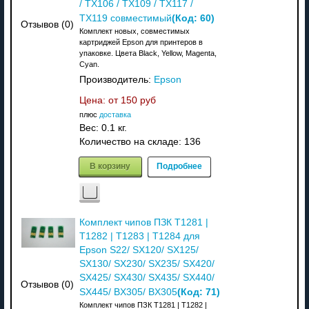
/ TX106 / TX109 / TX117 /
(Код:
60
)
TX119 совместимый
Отзывов (0)
Комплект новых, совместимых
картриджей Epson для принтеров в
упаковке. Цвета Black, Yellow, Magenta,
Cyan.
Производитель:
Epson
Цена: от
150 руб
плюс
доставка
Вес:
0.1 кг.
Количество на складе:
136
В корзину
Подробнее
Комплект чипов ПЗК T1281 |
T1282 | T1283 | T1284 для
Epson S22/ SX120/ SX125/
SX130/ SX230/ SX235/ SX420/
SX425/ SX430/ SX435/ SX440/
Отзывов (0)
(Код:
71
)
SX445/ BX305/ BX305
Комплект чипов ПЗК T1281 | T1282 |