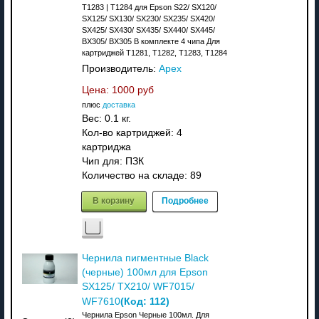
T1283 | T1284 для Epson S22/ SX120/
SX125/ SX130/ SX230/ SX235/ SX420/
SX425/ SX430/ SX435/ SX440/ SX445/
BX305/ BX305 В комплекте 4 чипа Для
картриджей T1281, T1282, T1283, T1284
Производитель:
Apex
Цена:
1000 руб
плюс
доставка
Вес:
0.1 кг.
Кол-во картриджей: 4
картриджа
Чип для: ПЗК
Количество на складе:
89
В корзину
Подробнее
Чернила пигментные Black
(черные) 100мл для Epson
SX125/ TX210/ WF7015/
(Код:
112
)
WF7610
Чернила Epson Черные 100мл. Для