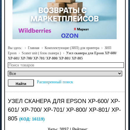
Вы здесь:
Главная
Комплектующие (ЗИП) для принтера
ЗИП
Epson
Scaner unit ( блок сканера )
Узел сканера для Epson XP-600/
XP-601/ XP-700/ XP-701/ XP-800/ XP-801/ XP-805
Расширенный поиск
УЗЕЛ СКАНЕРА ДЛЯ EPSON XP-600/ XP-
601/ XP-700/ XP-701/ XP-800/ XP-801/ XP-
805
(КОД:
16119
)
Хиты:
3897
|
Рейтинг: