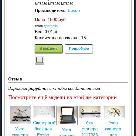
MF8230 MF8250 MF8280
Производитель:
Epson
Цена:
1500 руб
плюс
доставка
Вес:
0.01 кг.
Количество на складе:
15
В корзину
Подробнее
Отзыв
Зарегистрируйтесь, чтобы создать отзыв.
Посмотрите ещё модели из этой же категории
Сканерный
Узел
Узел
блок для
сканера
сканера
Узел
Узел
Epson
2117386
для
сканера
сканера