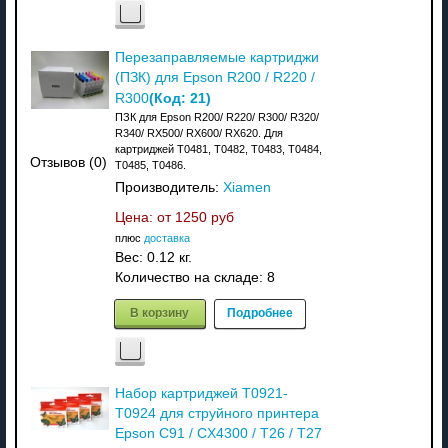
Перезаправляемые картриджи
(ПЗК) для Epson R200 / R220 /
(Код:
21
)
R300
ПЗК для Epson R200/ R220/ R300/ R320/
R340/ RX500/ RX600/ RX620. Для
картриджей T0481, T0482, T0483, T0484,
Отзывов (0)
T0485, T0486.
Производитель:
Xiamen
Цена: от
1250 руб
плюс
доставка
Вес:
0.12 кг.
Количество на складе:
8
В корзину
Подробнее
Набор картриджей T0921-
T0924 для струйного принтера
Epson C91 / CX4300 / T26 / T27