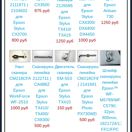
CX3500
для
Epson
2111871 |
2126585
875 руб
Epson
Artisan
2104602
для
Stylus
730
для
Epson
CX4300/
1250 руб
Epson
Stylus
DX4400/
Stylus
TX410/
DX4450
CX3700
TX419
1000 руб
800 руб
1250 руб
Узел
Сканирующая
Двигатель
Сканирующая
Шлейф
сканера
линейка
сканера
линейка
сканирующей
CM218CFA70
2122711 |
EM-553
CM218CFB08
линейки
для
CA4B8Z
для
| 2141681
Epson™
Epson
для
Epson
для
WF-
WorkForce
Epson
Stylus
Epson
M5799/WF-
WF-2510
Stylus
TX410
Stylus
C5790,
1000 руб
TX410/
150 руб
Photo
32pin,
TX400/
PX730WD
800mm,
CX8300
500 руб
1821724/177043
500 руб
FFC/FPC