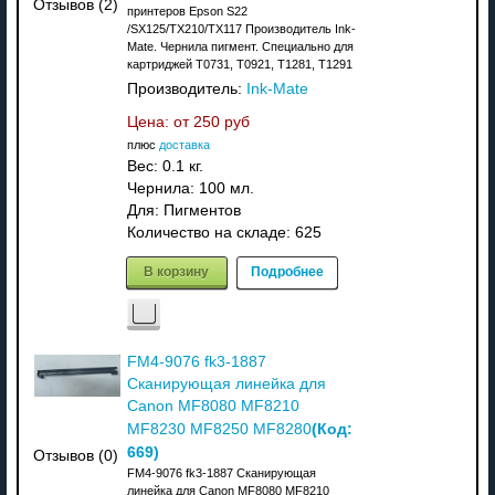
Отзывов (2)
принтеров Epson S22
/SX125/TX210/TX117 Производитель Ink-
Mate. Чернила пигмент. Специально для
картриджей T0731, T0921, T1281, T1291
Производитель:
Ink-Mate
Цена: от
250 руб
плюс
доставка
Вес:
0.1 кг.
Чернила: 100 мл.
Для: Пигментов
Количество на складе:
625
В корзину
Подробнее
FM4-9076 fk3-1887
Сканирующая линейка для
Canon MF8080 MF8210
(Код:
MF8230 MF8250 MF8280
669
)
Отзывов (0)
FM4-9076 fk3-1887 Сканирующая
линейка для Canon MF8080 MF8210