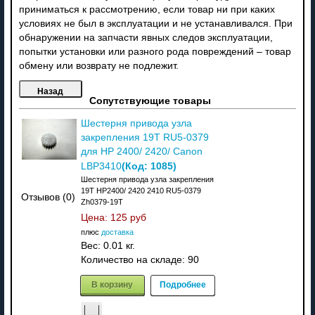
приниматься к рассмотрению, если товар ни при каких
условиях не был в эксплуатации и не устанавливался. При
обнаружении на запчасти явных следов эксплуатации,
попытки установки или разного рода повреждений – товар
обмену или возврату не подлежит.
Сопутствующие товары
Шестерня привода узла
закрепления 19T RU5-0379
для HP 2400/ 2420/ Canon
(Код:
1085
)
LBP3410
Шестерня привода узла закрепления
19T HP2400/ 2420 2410 RU5-0379
Отзывов (0)
Zh0379-19T
Цена:
125 руб
плюс
доставка
Вес:
0.01 кг.
Количество на складе:
90
В корзину
Подробнее