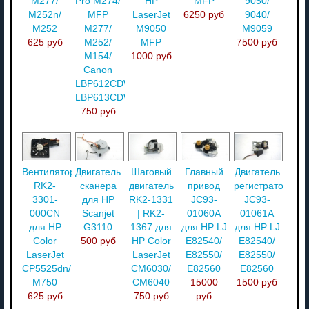
M277/
Pro M274/
HP
MFP
9050/
M252n/
MFP
LaserJet
6250 руб
9040/
M252
M277/
M9050
M9059
625 руб
M252/
MFP
7500 руб
M154/
1000 руб
Canon
LBP612CDW/
LBP613CDW
750 руб
Вентилятор
Двигатель
Шаговый
Главный
Двигатель
RK2-
сканера
двигатель
привод
регистратора
3301-
для HP
RK2-1331
JC93-
JC93-
000CN
Scanjet
| RK2-
01060A
01061A
для HP
G3110
1367 для
для HP LJ
для HP LJ
Color
500 руб
HP Color
E82540/
E82540/
LaserJet
LaserJet
E82550/
E82550/
CP5525dn/
CM6030/
E82560
E82560
M750
CM6040
15000
1500 руб
625 руб
750 руб
руб