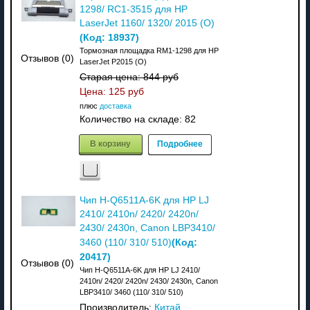
1298/ RC1-3515 для HP
LaserJet 1160/ 1320/ 2015 (О)
(Код:
18937
)
Тормозная площадка RM1-1298 для HP
Отзывов (0)
LaserJet P2015 (О)
Старая цена:
844 руб
Цена:
125 руб
плюс
доставка
Количество на складе:
82
В корзину
Подробнее
Чип H-Q6511A-6K для HP LJ
2410/ 2410n/ 2420/ 2420n/
2430/ 2430n, Canon LBP3410/
(Код:
3460 (110/ 310/ 510)
20417
)
Отзывов (0)
Чип H-Q6511A-6K для HP LJ 2410/
2410n/ 2420/ 2420n/ 2430/ 2430n, Canon
LBP3410/ 3460 (110/ 310/ 510)
Производитель:
Китай