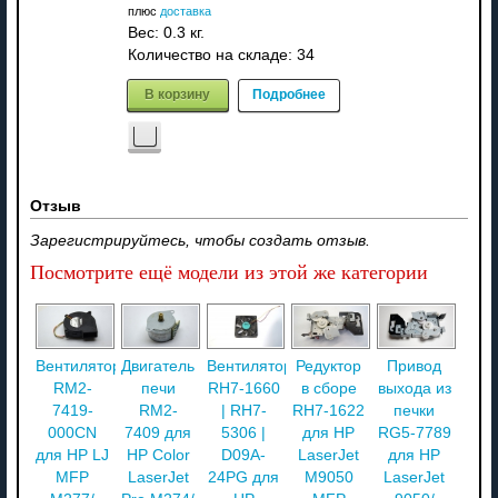
плюс
доставка
Вес:
0.3 кг.
Количество на складе:
34
В корзину
Подробнее
Отзыв
Зарегистрируйтесь, чтобы создать отзыв.
Посмотрите ещё модели из этой же категории
Вентилятор
Двигатель
Вентилятор
Редуктор
Привод
RM2-
печи
RH7-1660
в сборе
выхода из
7419-
RM2-
| RH7-
RH7-1622
печки
000CN
7409 для
5306 |
для HP
RG5-7789
для HP LJ
HP Color
D09A-
LaserJet
для HP
MFP
LaserJet
24PG для
M9050
LaserJet