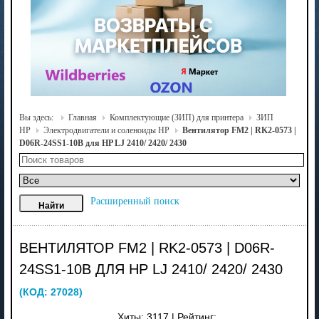
Вы здесь:
Главная
Комплектующие (ЗИП) для принтера
ЗИП
HP
Электродвигатели и соленоиды HP
Вентилятор FM2 | RK2-0573 |
D06R-24SS1-10B для HP LJ 2410/ 2420/ 2430
Расширенный поиск
ВЕНТИЛЯТОР FM2 | RK2-0573 | D06R-
24SS1-10B ДЛЯ HP LJ 2410/ 2420/ 2430
(КОД:
27028
)
Хиты:
3117
|
Рейтинг: