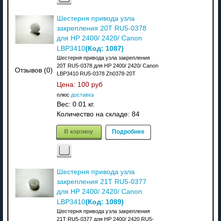
Шестерня привода узла
закрепления 20T RU5-0378
для HP 2400/ 2420/ Canon
(Код:
1087
)
LBP3410
Шестерня привода узла закрепления
20T RU5-0378 для HP 2400/ 2420/ Canon
Отзывов (0)
LBP3410 RU5-0378 Zh0378-20T
Цена:
100 руб
плюс
доставка
Вес:
0.01 кг.
Количество на складе:
84
В корзину
Подробнее
Шестерня привода узла
закрепления 21T RU5-0377
для HP 2400/ 2420/ Canon
(Код:
1089
)
LBP3410
Шестерня привода узла закрепления
21T RU5-0377 для HP 2400/ 2420 RU5-