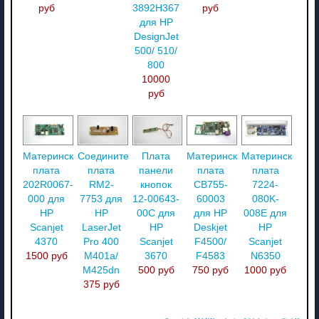
руб
3892H367
руб
для HP
DesignJet
500/ 510/
800
10000
руб
Материнская
Соединительная
Плата
Материнская
Материнская
плата
плата
панели
плата
плата
202R0067-
RM2-
кнопок
CB755-
7224-
000 для
7753 для
12-00643-
60003
080K-
HP
HP
00C для
для HP
008E для
Scanjet
LaserJet
HP
Deskjet
HP
4370
Pro 400
Scanjet
F4500/
Scanjet
1500 руб
M401a/
3670
F4583
N6350
M425dn
500 руб
750 руб
1000 руб
375 руб