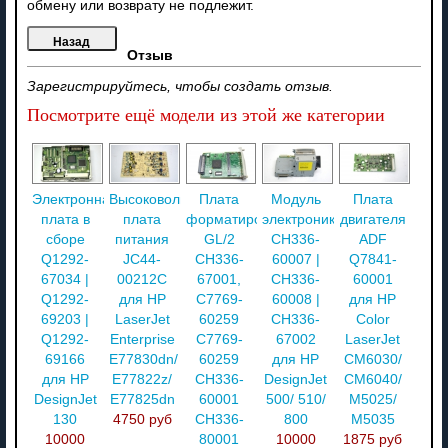
обмену или возврату не подлежит.
Отзыв
Зарегистрируйтесь, чтобы создать отзыв.
Посмотрите ещё модели из этой же категории
Электронная
Высоковольтная
Плата
Модуль
Плата
плата в
плата
форматирования
электроники
двигателя
сборе
питания
GL/2
CH336-
ADF
Q1292-
JC44-
СН336-
60007 |
Q7841-
67034 |
00212C
67001,
CH336-
60001
Q1292-
для HP
С7769-
60008 |
для HP
69203 |
LaserJet
60259
CH336-
Color
Q1292-
Enterprise
С7769-
67002
LaserJet
69166
E77830dn/
60259
для HP
CM6030/
для HP
E77822z/
CH336-
DesignJet
CM6040/
DesignJet
E77825dn
60001
500/ 510/
M5025/
130
4750 руб
CH336-
800
M5035
10000
80001
10000
1875 руб