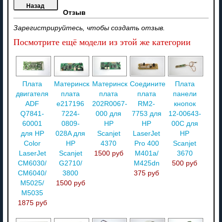
Отзыв
Зарегистрируйтесь, чтобы создать отзыв.
Посмотрите ещё модели из этой же категории
Плата
Материнская
Материнская
Соединительная
Плата
двигателя
плата
плата
плата
панели
ADF
e217196
202R0067-
RM2-
кнопок
Q7841-
7224-
000 для
7753 для
12-00643-
60001
0809-
HP
HP
00C для
для HP
028A для
Scanjet
LaserJet
HP
Color
HP
4370
Pro 400
Scanjet
LaserJet
Scanjet
1500 руб
M401a/
3670
CM6030/
G2710/
M425dn
500 руб
CM6040/
3800
375 руб
M5025/
1500 руб
M5035
1875 руб