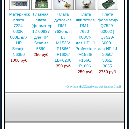
Материнская
Главная
Плата
Плата
Плата
плата
плата
дуплекса
двигателя
форматировани
7224-
(форматер)
RM1-
RM1-
Q7529-
080K-
12-00897
7620 для
7633-
60002 |
008E для
для HP
LJ
000CN
Q7529-
HP
Scanjet
M1536/
для HP LJ
60001
Scanjet
5590
P1566/
Professional
для HP LJ
N6350
250 руб
P1606/
M1536/
3050/
1000 руб
LBP6200
P1566/
3052/
350 руб
P1606
3055
250 руб
2750 руб
Copyright MAXXmarketing Webdesigner GmbH