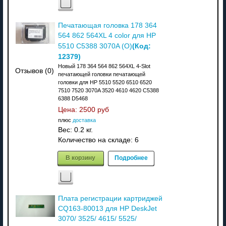
Печатающая головка 178 364
564 862 564XL 4 color для HP
(Код:
5510 C5388 3070A (O)
12379
)
Новый 178 364 564 862 564XL 4-Slot
Отзывов (0)
печатающей головки печатающей
головки для HP 5510 5520 6510 6520
7510 7520 3070A 3520 4610 4620 C5388
6388 D5468
Цена:
2500 руб
плюс
доставка
Вес:
0.2 кг.
Количество на складе:
6
В корзину
Подробнее
Плата регистрации картриджей
CQ163-80013 для HP DeskJet
3070/ 3525/ 4615/ 5525/