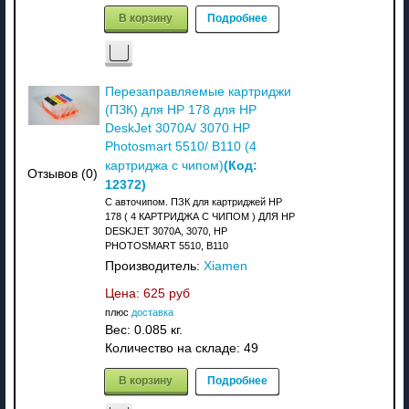
В корзину
Подробнее
Перезаправляемые картриджи
(ПЗК) для HP 178 для HP
DeskJet 3070A/ 3070 HP
Photosmart 5510/ B110 (4
(Код:
картриджа с чипом)
Отзывов (0)
12372
)
С авточипом. ПЗК для картриджей HP
178 ( 4 КАРТРИДЖА С ЧИПОМ ) ДЛЯ HP
DESKJET 3070A, 3070, HP
PHOTOSMART 5510, B110
Производитель:
Xiamen
Цена:
625 руб
плюс
доставка
Вес:
0.085 кг.
Количество на складе:
49
В корзину
Подробнее