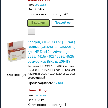
плюс
доставка
Вес:
0.26 кг.
Количество на складе:
42
В корзину
Подробнее
Картридж IH-320(178 | 178XL)
желтый (CB320HE | CB320HE)
для HP DeskJet Advantage
3525/ 4615/ 4625/ 5525/ 6525
(Код:
15947
)
совместимый
Картридж IH-320(178 | 178XL) желтый
(CB320HE | CB320HE) для HP DeskJet
Advantage 3525/ 4615/ 4625/ 5525/ 6525
Отзывов (0)
совместимый
Производитель:
Китай
Цена:
31 руб
плюс
доставка
Вес:
0.3 кг.
Количество на складе:
1