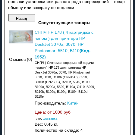
попытки установки или разного рода повреждений – товар
обмену или возврату не подлежит.
Сопутствующие товары
СНПЧ HP 178 ( 4 картриджа с
чипом ) для принтера HP
DeskJet 3070a, 3070, HP
(Код:
Photosmart 5510, B110
1952
)
Отзывов (0)
СНПЧ ( Система непрерывной подачи
чернил ) HP 178 для принтера HP
DeskJet 3070a, 3070, HP Photosmart
5510, B110, B110b (CN245C), 6510,
B010b (CN255C), B210b, 5515, B109,
B109c, B209a, 5520, B110a, C410, B209,
B210b, B109q, B109g, B109r, B110d,
B110e
Производитель:
Китай
Цена: от
1000 руб
плюс
доставка
Вес:
0.45 кг.
Количество на складе:
4