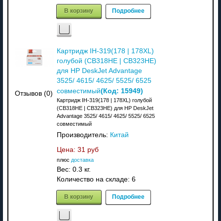
В корзину
Подробнее
Картридж IH-319(178 | 178XL)
голубой (CB318HE | CB323HE)
для HP DeskJet Advantage
3525/ 4615/ 4625/ 5525/ 6525
(Код:
15949
)
совместимый
Отзывов (0)
Картридж IH-319(178 | 178XL) голубой
(CB318HE | CB323HE) для HP DeskJet
Advantage 3525/ 4615/ 4625/ 5525/ 6525
совместимый
Производитель:
Китай
Цена:
31 руб
плюс
доставка
Вес:
0.3 кг.
Количество на складе:
6
В корзину
Подробнее