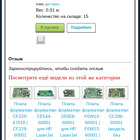
плюс
доставка
Вес:
0.01 кг.
Количество на складе:
15
В корзину
Подробнее
Отзыв
Зарегистрируйтесь, чтобы создать отзыв.
Посмотрите ещё модели из этой же категории
Плата
Плата
Плата
Плата
Плата
форматирования
форматирования
форматирования
форматирования
форматировани
CF229-
CE544-
2R3E8-
F6W13-
CC396-
67018 |
60001
60001
60001 |
60001
CF229-
для HP
для HP
F6W13-
(модель
60001
LaserJet
LaserJet
60001 |
без