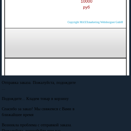
10000
руб
Copyright MAXXmarketing Webdesigner GmbH
Отправка заказа. Пожалуйста, подождите
...
Подождите... Кладем товар в корзину
Спасибо за заказ! Мы свяжемся с Вами в
ближайшее время
Возникла проблема с отправкой заказа.
Пожалуйста, попробуйте еще раз.