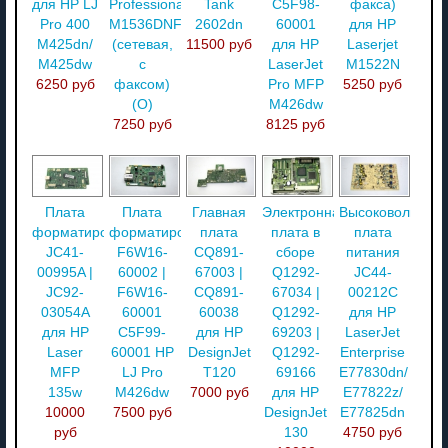
для HP LJ
Professional
Tank
C5F98-
факса)
Pro 400
M1536DNF
2602dn
60001
для HP
M425dn/
(сетевая,
11500 руб
для HP
Laserjet
M425dw
с
LaserJet
M1522N
6250 руб
факсом)
Pro MFP
5250 руб
(О)
M426dw
7250 руб
8125 руб
Плата
Плата
Главная
Электронная
Высоковольтная
форматирования
форматирования
плата
плата в
плата
JC41-
F6W16-
CQ891-
сборе
питания
00995A |
60002 |
67003 |
Q1292-
JC44-
JC92-
F6W16-
CQ891-
67034 |
00212C
03054A
60001
60038
Q1292-
для HP
для HP
C5F99-
для HP
69203 |
LaserJet
Laser
60001 HP
DesignJet
Q1292-
Enterprise
MFP
LJ Pro
T120
69166
E77830dn/
135w
M426dw
7000 руб
для HP
E77822z/
10000
7500 руб
DesignJet
E77825dn
руб
130
4750 руб