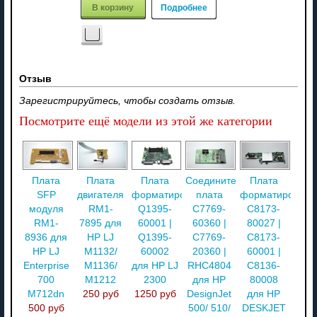
В корзину
Подробнее
Отзыв
Зарегистрируйтесь, чтобы создать отзыв.
Посмотрите ещё модели из этой же категории
Плата
Плата
Плата
Соединительная
Плата
SFP
двигателя
форматирования
плата
форматировани
модуля
RM1-
Q1395-
C7769-
C8173-
RM1-
7895 для
60001 |
60360 |
80027 |
8936 для
HP LJ
Q1395-
C7769-
C8173-
HP LJ
M1132/
60002
20360 |
60001 |
Enterprise
M1136/
для HP LJ
RHC4804
C8136-
700
M1212
2300
для HP
80008
M712dn
250 руб
1250 руб
DesignJet
для HP
500 руб
500/ 510/
DESKJET