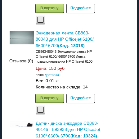
В корзину
Подробнее
Энкодерная лента CB863-
80043 для HP Officejet 6100/
(Код:
13318
)
6600/ 6700
CB863-80043 Энкодерная лента HP
Officejet 6100/ 6600/ 6700 Лента
Отзывов (0)
позиционирования HP Officejet 6100
Цена:
150 руб
плюс
доставка
Вес:
0.01 кг.
Количество на складе:
14
В корзину
Подробнее
Датчик диска энкодера CB863-
40146 | E93938 для HP OficeJet
(Код:
13324
)
6100/ 6600/ 6700