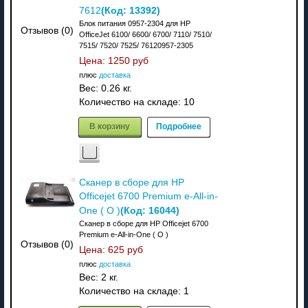
(Код:
13392
)
7612
Блок питания 0957-2304 для HP
Отзывов (0)
OfficeJet 6100/ 6600/ 6700/ 7110/ 7510/
7515/ 7520/ 7525/ 76120957-2305
Цена:
1250 руб
плюс
доставка
Вес:
0.26 кг.
Количество на складе:
10
В корзину
Подробнее
Сканер в сборе для HP
Officejet 6700 Premium e-All-in-
(Код:
16044
)
One ( O )
Сканер в сборе для HP Officejet 6700
Premium e-All-in-One ( O )
Отзывов (0)
Цена:
625 руб
плюс
доставка
Вес:
2 кг.
Количество на складе:
1