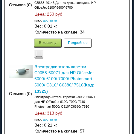
CB863-40146 Датчик диска энкодера HP
Отзывов (0)
OficeJet 6100/ 6600/ 6700
Цена:
250 руб
плюс
доставка
Вес:
0.01 кг.
Количество на складе:
34
В корзину
Подробнее
Электродвигатель каретки
C9058-60071 для HP OfficeJet
6000/ 6100/ 7000/ Photosmart
(Код:
5000/ C310/ C6380/ 7510
13325
)
Отзывов (0)
Электродвигатель каретки C9058-60071
для HP OfficeJet 6100/ 7000/ 7110
Photosmart 5000/ C310/ C6380/ 7510
Цена:
313 руб
плюс
доставка
Вес:
0.21 кг.
Количество на складе:
57