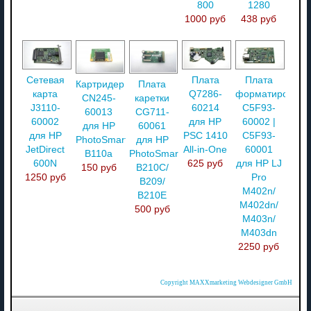
800
1280
1000 руб
438 руб
Сетевая
Плата
Плата
Картридер
Плата
карта
Q7286-
форматировани
CN245-
каретки
J3110-
60214
C5F93-
60013
CG711-
60002
для HP
60002 |
для HP
60061
для HP
PSC 1410
C5F93-
PhotoSmart
для HP
JetDirect
All-in-One
60001
B110a
PhotoSmart
600N
625 руб
для HP LJ
150 руб
B210C/
1250 руб
Pro
B209/
M402n/
B210E
M402dn/
500 руб
M403n/
M403dn
2250 руб
Copyright MAXXmarketing Webdesigner GmbH