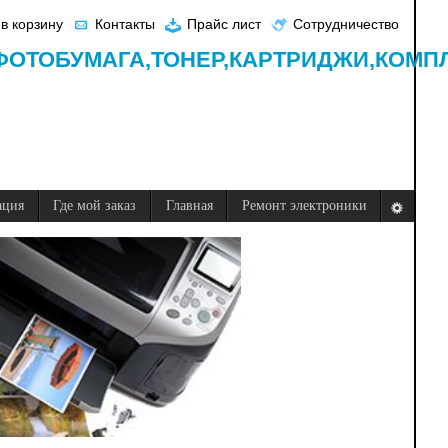
в корзину
Контакты
Прайс лист
Сотрудничество
ФОТОБУМАГА,
ТОНЕР,
КАРТРИДЖИ,
КОМП
ация
Где мой заказ
Главная
Ремонт электроники