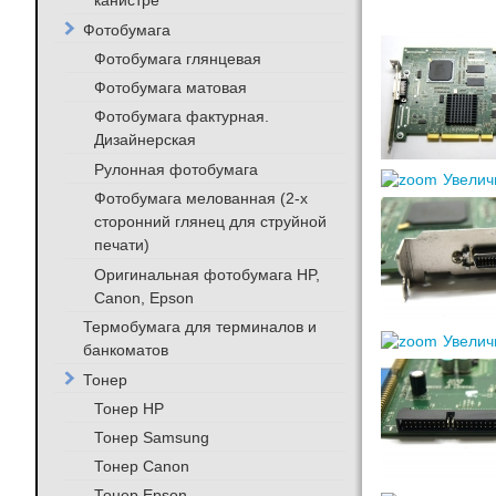
канистре
Фотобумага
Фотобумага глянцевая
Фотобумага матовая
Фотобумага фактурная.
Дизайнерская
Рулонная фотобумага
Увелич
Фотобумага мелованная (2-х
сторонний глянец для струйной
печати)
Оригинальная фотобумага HP,
Canon, Epson
Термобумага для терминалов и
Увелич
банкоматов
Тонер
Тонер HP
Тонер Samsung
Тонер Canon
Тонер Epson