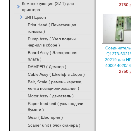
Комплектующие (ЗИП) для
3750 
принтера
ЗИП Epson
Print Head ( Печатающая
головка )
Pump Assy ( Узел подачи
чернил в сборе )
Соединитель
Board Assy ( Электронная
Q1273-60219
плата )
20219 для HP
4000/ 4020/ 
DAMPER ( Демпер )
2750 
Cable Assy ( Шлейф в сборе )
Belt, Scale ( ремень каретки,
лента позиционирования )
Motor Assy ( двигатель )
Paper feed unit ( узел подачи
бумаги )
Gear ( Шестерня )
Scaner unit ( блок сканера )