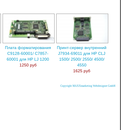
Плата форматирования
Принт-сервер внутренний
C9128-60001/ C7857-
J7934-69011 для HP CLJ
60001 для HP LJ 1200
1500/ 2500/ 2550/ 4500/
1250 руб
4550
1625 руб
Copyright MAXXmarketing Webdesigner GmbH