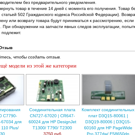
водителем без предварительного уведомления.
вернуть товар в течение 14 дней с момента его получения. Товар 
о статьей 502 Гражданского кодекса Российской Федерации). Возвра
ену или возврату товара будут приниматься к рассмотрению, если т
. При обнаружении на запчасти явных следов эксплуатации, попыт
 подлежит.
Отзыв
тесь, чтобы создать отзыв.
щё модели из этой же категории
тирования
Соединительная плата
Комплект соединительных
0 C7790-
CN727-67020 | CR647-
плат D3Q15-80061 |
-67034 для
60024 для HP DesignJet
D3Q19-80006 | D3Q15-
 110 Plus/
T1300/ T790/ T2300
60160 для HP PageWide
130
3750 руб
Pro 377dw/ E58650dn