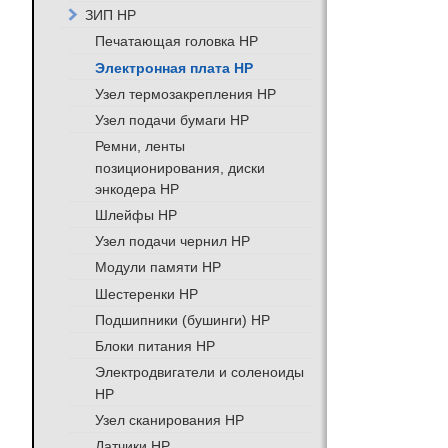
ЗИП HP
Печатающая головка HP
Электронная плата HP
Узел термозакрепления HP
Узел подачи бумаги HP
Ремни, ленты
позиционирования, диски
энкодера HP
Шлейфы HP
Узел подачи чернил HP
Модули памяти HP
Шестеренки HP
Подшипники (бушинги) HP
Блоки питания HP
Электродвигатели и соленоиды
HP
Узел сканирования HP
Датчики HP