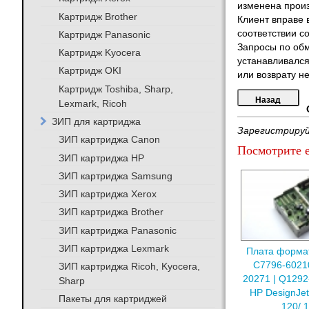
изменена произ
Картридж Brother
Клиент вправе 
соответствии с
Картридж Panasonic
Запросы по обм
Картридж Kyocera
устанавливался
Картридж OKI
или возврату не
Картридж Toshiba, Sharp,
Lexmark, Ricoh
ЗИП для картриджа
Зарегистрируй
ЗИП картриджа Canon
Посмотрите е
ЗИП картриджа HP
ЗИП картриджа Samsung
ЗИП картриджа Xerox
ЗИП картриджа Brother
ЗИП картриджа Panasonic
ЗИП картриджа Lexmark
Плата форма
C7796-6021
ЗИП картриджа Ricoh, Kyocera,
20271 | Q1292
Sharp
HP DesignJet
Пакеты для картриджей
120/ 