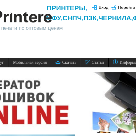
ПРИНТЕРЫ
,
Вход
Перейти 
МФУ,
СНПЧ,
ПЗК,
ЧЕРНИЛА,
 печати по оптовым ценам
луг
Мобильная версия
Скачать
Статьи
Информ