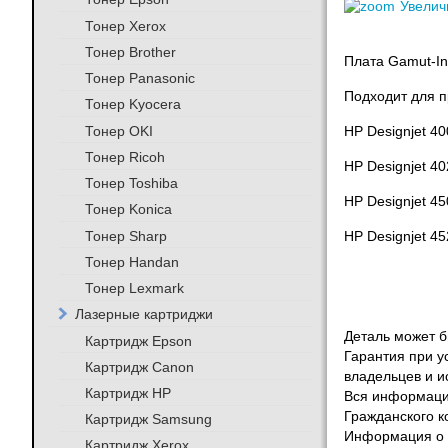
Увелич
Тонер Xerox
Тонер Brother
Плата Gamut-In
Тонер Panasonic
Подходит для п
Тонер Kyocera
Тонер OKI
HP Designjet 40
Тонер Ricoh
HP Designjet
40
Тонер Toshiba
HP Designjet
45
Тонер Konica
Тонер Sharp
HP Designjet
45
Тонер Handan
Тонер Lexmark
Лазерные картриджи
Деталь может бы
Картридж Epson
Гарантия при у
Картридж Canon
владельцев и и
Картридж HP
Вся информация
Гражданского к
Картридж Samsung
Информация о т
Картридж Xerox