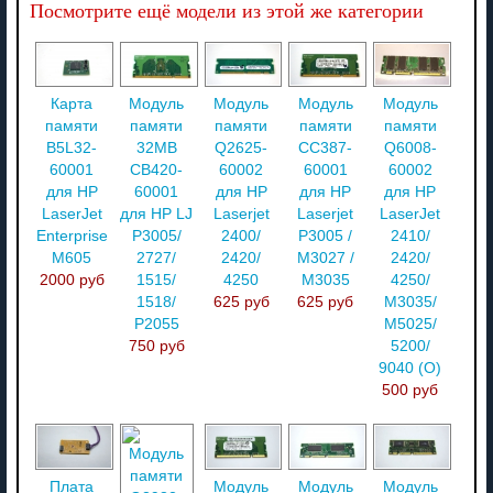
Посмотрите ещё модели из этой же категории
Карта
Модуль
Модуль
Модуль
Модуль
памяти
памяти
памяти
памяти
памяти
B5L32-
32MB
Q2625-
CC387-
Q6008-
60001
CB420-
60002
60001
60002
для HP
60001
для HP
для HP
для HP
LaserJet
для HP LJ
Laserjet
Laserjet
LaserJet
Enterprise
P3005/
2400/
P3005 /
2410/
M605
2727/
2420/
M3027 /
2420/
2000 руб
1515/
4250
M3035
4250/
1518/
625 руб
625 руб
M3035/
P2055
M5025/
750 руб
5200/
9040 (О)
500 руб
Плата
Модуль
Модуль
Модуль