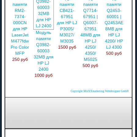
памяти
памяти
памяти
памяти
RM2-
CB421-
Q7714-
Q2453-
7374-
67951
67951 |
60001 |
000CN
для HP LJ
Q6007-
Q2453AE
для HP
P3005/
67951
8MB для
Модуль
LaserJet
M3027/
48MB для
HP LJ
памяти
M477fdw
M3035
HP LJ
4200/ HP
Q3982-
Pro Color
1500 руб
4250/
LJ 4300
60003
MFP
4350/
500 руб
32MB для
250 руб
M5025
HP LJ
500 руб
2400
1000 руб
Copyright MAXXmarketing Webdesigner GmbH