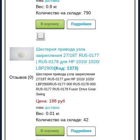
плюс
доставка
Вес:
0.8 кг.
Количество на складе:
790
В корзину
Подробнее
Шестерня привода узла
закрепления 27/18T RU5-0177
| RU5-0178 для HP 1010/ 1020/
(Код:
1373
)
LBP2900
Шестерня привода узла закрепления
Отзывов (0)
27/18T RU5-0177 для HP 1010/ 1020/
LBP2900RU5-0177-000 RU5-0178-000
RU5-0177 RU5-0178 Fuser Drive Gear
Swing
Цена:
188 руб
плюс
доставка
Вес:
0.01 кг.
Количество на складе:
42
В корзину
Подробнее