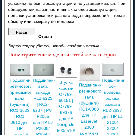
условиях не был в эксплуатации и не устанавливался. При
обнаружении на запчасти явных следов эксплуатации,
попытки установки или разного рода повреждений – товар
обмену или возврату не подлежит.
Отзыв
Зарегистрируйтесь, чтобы создать отзыв.
Посмотрите ещё модели из этой же категории
Подшипники
Подшипник
Подшипник
Втулка
Подшипники
резинового
вала
оси
каретки
резинового
прижимного
выхода
привода
C7769-
вала
вала
RL2-6229
ролика
60151 |
(бушинги)
(бушинги)
| RC2-
захвата
C7769-
RC1-0988
RC1-3609
6237 | PV-
RB2-2897
69376
для HP
| RC1-
P2055
для HP LJ
для HP
LaserJet
3610 для
для HP LJ
2100/
DesignJet
2300
HP
P2035/
2200/
500/ 510/
комплект
LaserJet
P2050/
1320/