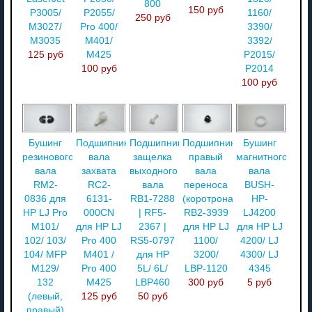
800
150 руб
P3005/
P2055/
1160/
250 руб
M3027/
Pro 400/
3390/
M3035
M401/
3392/
125 руб
M425
P2015/
100 руб
P2014
100 руб
Бушинг
Подшипник
Подшипник-
Подшипник
Бушинг
резинового
вала
защелка
правый
магнитного
вала
захвата
выходного
вала
вала
RM2-
RC2-
вала
переноса
BUSH-
0836 для
6131-
RB1-7288
(коротрона)
HP-
HP LJ Pro
000CN
| RF5-
RB2-3939
LJ4200
M101/
для HP LJ
2367 |
для HP LJ
для HP LJ
102/ 103/
Pro 400
RS5-0797
1100/
4200/ LJ
104/ MFP
M401 /
для HP
3200/
4300/ LJ
M129/
Pro 400
5L/ 6L/
LBP-1120
4345
132
M425
LBP460
300 руб
5 руб
(левый,
125 руб
50 руб
правый)