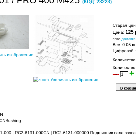
01 / PRO 400 M425
(КОД:
23223
)
Старая це
125 
Цена:
плюс
доставка
Вес:
0.05 кг.
Цифровой
ить изображение
Количество
Количество
Увеличить изображение
CN
CNBushing
1-000 | RC2-6131-000CN | RC2-6131-000000 Подшипник вала захват