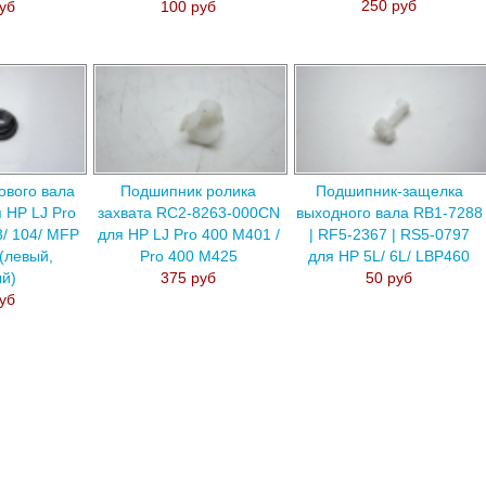
250 руб
уб
100 руб
ового вала
Подшипник ролика
Подшипник-защелка
 HP LJ Pro
захвата RC2-8263-000CN
выходного вала RB1-7288
3/ 104/ MFP
для HP LJ Pro 400 M401 /
| RF5-2367 | RS5-0797
(левый,
Pro 400 M425
для HP 5L/ 6L/ LBP460
й)
375 руб
50 руб
уб