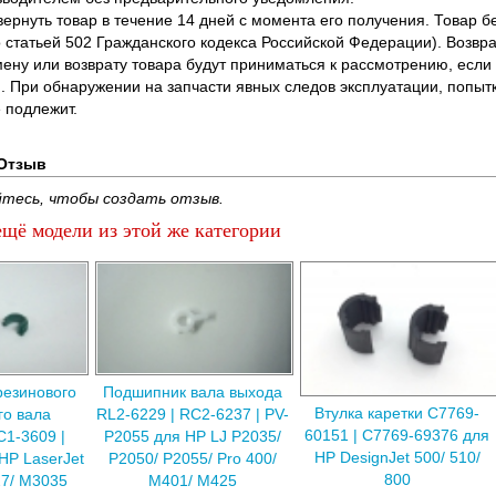
вернуть товар в течение 14 дней с момента его получения. Товар 
о статьей 502 Гражданского кодекса Российской Федерации). Возвра
ену или возврату товара будут приниматься к рассмотрению, если т
. При обнаружении на запчасти явных следов эксплуатации, попыт
 подлежит.
Отзыв
тесь, чтобы создать отзыв.
щё модели из этой же категории
езинового
Подшипник вала выхода
Втулка каретки C7769-
о вала
RL2-6229 | RC2-6237 | PV-
60151 | C7769-69376 для
C1-3609 |
P2055 для HP LJ P2035/
HP DesignJet 500/ 510/
HP LaserJet
P2050/ P2055/ Pro 400/
800
7/ M3035
M401/ M425