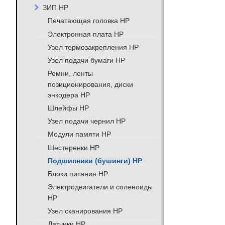
ЗИП HP
Печатающая головка HP
Электронная плата HP
Узел термозакрепления HP
Узел подачи бумаги HP
Ремни, ленты
позиционирования, диски
энкодера HP
Шлейфы HP
Узел подачи чернил HP
Модули памяти HP
Шестеренки HP
Подшипники (бушинги) HP
Блоки питания HP
Электродвигатели и соленоиды
HP
Узел сканирования HP
Датчики HP