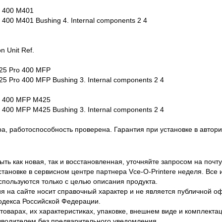
o 400 M401
 400 M401 Bushing 4. Internal components 2 4
n Unit Ref.
25 Pro 400 MFP
5 Pro 400 MFP Bushing 3. Internal components 2 4
o 400 MFP M425
 400 MFP M425 Bushing 3. Internal components 2 4
ра, работоспособность проверена. Гарантия при установке в авто
ть как новая, так и восстановленная, уточняйте запросом на почту
становке в сервисном центре партнера Vce-O-Printere неделя. Все
спользуются только с целью описания продукта.
 на сайте носит справочный характер и не является публичной 
одекса Российской Федерации.
оварах, их характеристиках, упаковке, внешнем виде и комплектаци
водителем без предварительного уведомления.