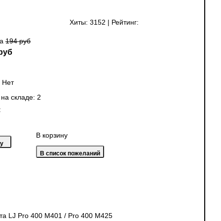
Хиты:
3152
|
Рейтинг:
на
194 руб
руб
:
Нет
 на складе:
2
:
В корзину
а LJ Pro 400 M401 / Pro 400 M425