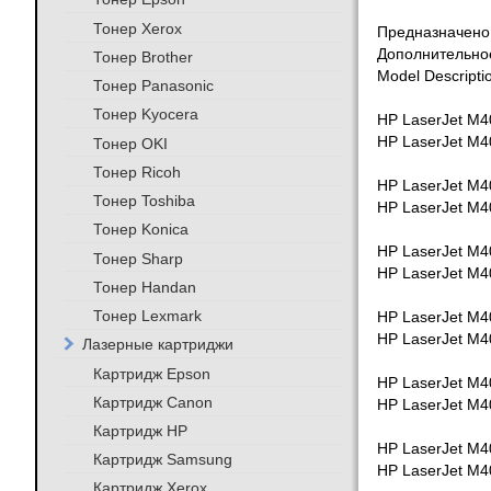
Тонер Xerox
Предназначено 
Дополнительно
Тонер Brother
Model Descriptio
Тонер Panasonic
Тонер Kyocera
HP LaserJet M4
HP LaserJet M40
Тонер OKI
Тонер Ricoh
HP LaserJet M4
Тонер Toshiba
HP LaserJet M40
Тонер Konica
HP LaserJet M4
Тонер Sharp
HP LaserJet M40
Тонер Handan
Тонер Lexmark
HP LaserJet M4
HP LaserJet M40
Лазерные картриджи
Картридж Epson
HP LaserJet M4
Картридж Canon
HP LaserJet M40
Картридж HP
HP LaserJet M4
Картридж Samsung
HP LaserJet M40
Картридж Xerox