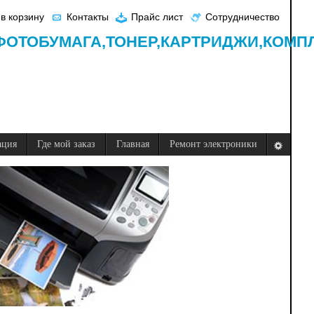
в корзину
Контакты
Прайс лист
Сотрудничество
ФОТОБУМАГА,
ТОНЕР,
КАРТРИДЖИ,
КОМП
ация
Где мой заказ
Главная
Ремонт электроники