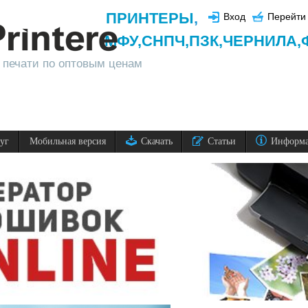
ПРИНТЕРЫ
,
Вход
Перейти 
МФУ,
СНПЧ,
ПЗК,
ЧЕРНИЛА,
 печати по оптовым ценам
луг
Мобильная версия
Скачать
Статьи
Информ