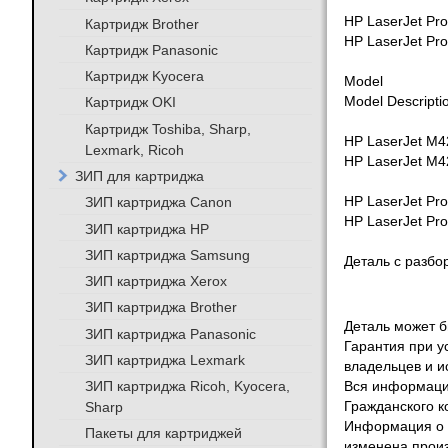
HP LaserJet Pr
Картридж Brother
HP LaserJet Pro
Картридж Panasonic
Картридж Kyocera
Model
Картридж OKI
Model Descriptio
Картридж Toshiba, Sharp,
HP LaserJet M4
Lexmark, Ricoh
HP LaserJet M42
ЗИП для картриджа
ЗИП картриджа Canon
HP LaserJet Pr
HP LaserJet Pro
ЗИП картриджа HP
ЗИП картриджа Samsung
Деталь с разбо
ЗИП картриджа Xerox
ЗИП картриджа Brother
Деталь может бы
ЗИП картриджа Panasonic
Гарантия при у
ЗИП картриджа Lexmark
владельцев и и
ЗИП картриджа Ricoh, Kyocera,
Вся информация
Sharp
Гражданского к
Информация о т
Пакеты для картриджей
изменена произ