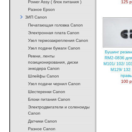
Power Assy ( блок питания )
125 р
Разное Epson
ЗИП Canon
Печатающая головка Canon
Электронная плата Canon
Узел термозакрепления Canon
Узел подачи бумаги Canon
Бушинг резин
Ремни, ленты
RM2-0836 для
позиционирования, диски
M101/ 102/ 10
энкодера Canon
M129/ 132 
правы
Шлейфы Canon
100 р
Узел подачи чернил Canon
Шестеренки Canon
Блоки питания Canon
Электродвигатели и соленоиды
Canon
Датчики Canon
Разное Canon