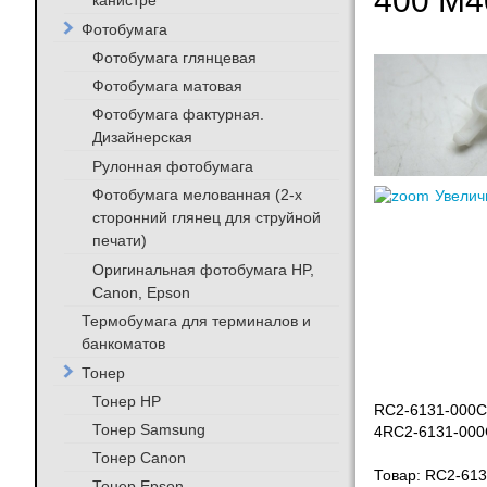
400 M4
канистре
Фотобумага
Фотобумага глянцевая
Фотобумага матовая
Фотобумага фактурная.
Дизайнерская
Рулонная фотобумага
Фотобумага мелованная (2-х
Увелич
сторонний глянец для струйной
печати)
Оригинальная фотобумага HP,
Canon, Epson
Термобумага для терминалов и
банкоматов
Тонер
Тонер HP
RC2-6131-000
Тонер Samsung
4RC2-6131-000
Тонер Canon
Товар: RC2-613
Тонер Epson