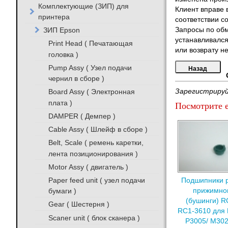
Комплектующие (ЗИП) для
Клиент вправе 
принтера
соответствии с
ЗИП Epson
Запросы по обм
устанавливался
Print Head ( Печатающая
или возврату не
головка )
Pump Assy ( Узел подачи
чернил в сборе )
Board Assy ( Электронная
Зарегистрируй
плата )
Посмотрите е
DAMPER ( Демпер )
Cable Assy ( Шлейф в сборе )
Belt, Scale ( ремень каретки,
лента позиционирования )
Motor Assy ( двигатель )
Paper feed unit ( узел подачи
Подшипники р
прижимног
бумаги )
(бушинги) R
Gear ( Шестерня )
RC1-3610 для 
Scaner unit ( блок сканера )
P3005/ M302