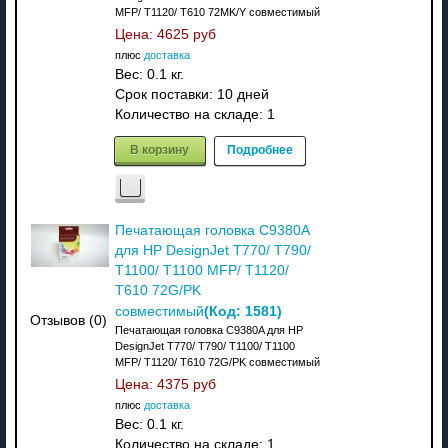
MFP/ T1120/ T610 72MK/Y совместимый
Цена:
4625 руб
плюс
доставка
Вес:
0.1 кг.
Срок поставки:
10 дней
Количество на складе:
1
В корзину
Подробнее
Печатающая головка C9380A
для HP DesignJet T770/ T790/
T1100/ T1100 MFP/ T1120/
T610 72G/PK
(Код:
1581
)
совместимый
Отзывов (0)
Печатающая головка C9380A для HP
DesignJet T770/ T790/ T1100/ T1100
MFP/ T1120/ T610 72G/PK совместимый
Цена:
4375 руб
плюс
доставка
Вес:
0.1 кг.
Количество на складе:
1