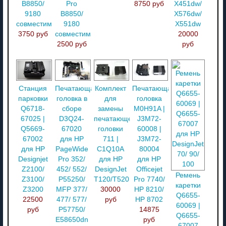
B8850/
8750 руб
X451dw/
Pro
9180
X576dw/
B8850/
совместимый
X551dw
9180
3750 руб
20000
совместимый
руб
2500 руб
Станция
Печатающая
Комплект
Печатающая
парковки
головка в
для
головка
Q6718-
сборе
замены
M0H91A |
67025 |
D3Q24-
печатающей
J3M72-
Q5669-
67020
головки
60008 |
67002
для HP
711 |
J3M72-
для HP
PageWide
C1Q10A
80004
Designjet
Pro 352/
для HP
для HP
Z2100/
452/ 552/
DesignJet
Officejet
Ремень
Z3100/
P55250/
T120/T520
Pro 7740/
каретки
Z3200
MFP 377/
30000
HP 8210/
Q6655-
22500
477/ 577/
руб
HP 8702
60069 |
руб
P57750/
14875
Q6655-
E58650dn
руб
67007