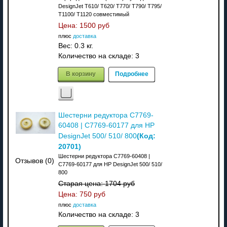
DesignJet T610/ T620/ T770/ T790/ T795/
T1100/ T1120 совместимый
Цена:
1500 руб
плюс
доставка
Вес:
0.3 кг.
Количество на складе:
3
В корзину
Подробнее
Шестерни редуктора C7769-
60408 | C7769-60177 для HP
(Код:
DesignJet 500/ 510/ 800
20701
)
Шестерни редуктора C7769-60408 |
Отзывов (0)
C7769-60177 для HP DesignJet 500/ 510/
800
Старая цена:
1704 руб
Цена:
750 руб
плюс
доставка
Количество на складе:
3