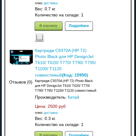
плюс
доставка
Вес:
0.7 кг.
Количество на складе:
1
В корзину
Подробнее
Картридж C9370A (HP 72)
Photo Black для HP DesignJet
T610/ T620/ T770/ T790/ T795/
T1100/ T1120
(Код:
15950
)
совместимый
Картридж C9370A (HP 72) Photo Black
Отзывов (0)
для HP DesignJet T610/ T620/ T770/
T790/ T795/ T1100/ T1120 совместимый
Производитель:
Китай
Цена:
2500 руб
плюс
доставка
Вес:
0.3 кг.
Количество на складе:
1
В корзину
Подробнее