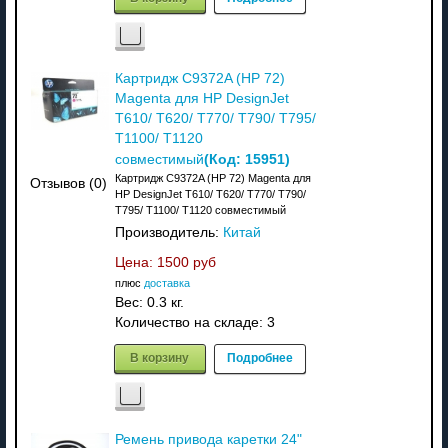
Картридж C9372A (HP 72)
Magenta для HP DesignJet
T610/ T620/ T770/ T790/ T795/
T1100/ T1120
(Код:
15951
)
совместимый
Картридж C9372A (HP 72) Magenta для
Отзывов (0)
HP DesignJet T610/ T620/ T770/ T790/
T795/ T1100/ T1120 совместимый
Производитель:
Китай
Цена:
1500 руб
плюс
доставка
Вес:
0.3 кг.
Количество на складе:
3
В корзину
Подробнее
Ремень привода каретки 24"