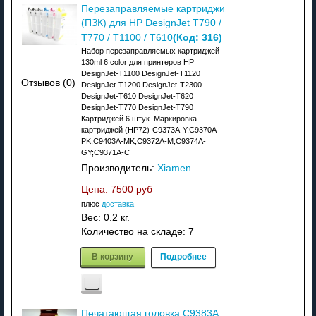
Перезаправляемые картриджи
(ПЗК) для HP DesignJet T790 /
(Код:
316
)
T770 / T1100 / T610
Набор перезаправляемых картриджей
130ml 6 color для принтеров HP
DesignJet-T1100 DesignJet-T1120
Отзывов (0)
DesignJet-T1200 DesignJet-T2300
DesignJet-T610 DesignJet-T620
DesignJet-T770 DesignJet-T790
Картриджей 6 штук. Маркировка
картриджей (HP72)-C9373A-Y;C9370A-
PK;C9403A-MK;C9372A-M;C9374A-
GY;C9371A-C
Производитель:
Xiamen
Цена:
7500 руб
плюс
доставка
Вес:
0.2 кг.
Количество на складе:
7
В корзину
Подробнее
Печатающая головка C9383A