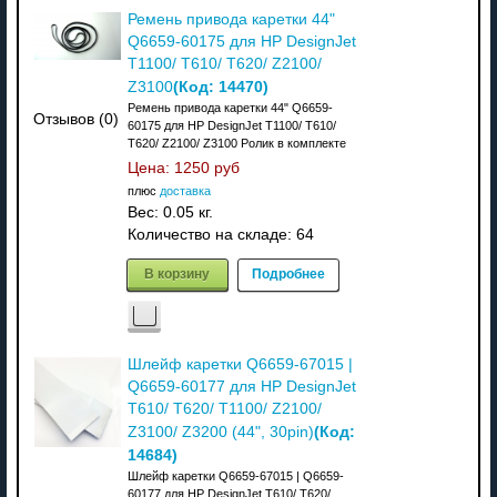
Ремень привода каретки 44"
Q6659-60175 для HP DesignJet
T1100/ T610/ T620/ Z2100/
(Код:
14470
)
Z3100
Ремень привода каретки 44" Q6659-
Отзывов (0)
60175 для HP DesignJet T1100/ T610/
T620/ Z2100/ Z3100 Ролик в комплекте
Цена:
1250 руб
плюс
доставка
Вес:
0.05 кг.
Количество на складе:
64
В корзину
Подробнее
Шлейф каретки Q6659-67015 |
Q6659-60177 для HP DesignJet
T610/ T620/ T1100/ Z2100/
(Код:
Z3100/ Z3200 (44", 30pin)
14684
)
Шлейф каретки Q6659-67015 | Q6659-
60177 для HP DesignJet T610/ T620/