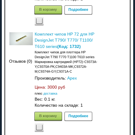
В корзину
Подробнее
Комплект чипов HP 72 для HP
DesignJet T790/ T770/ T1100/
(Код:
1732
)
T610 series
Комплект чипов для плоттера HP
DesignJet T790 T770 T1100 T610 series
Отзывов (0)
Маркировка картриджей (HP72)-C9373A-
Y;C9370A-PK;C9403A-MK;C9372A-
M;C9374A-GY;C9371A-C
Производитель:
Apex
Цена:
3000 руб
плюс
доставка
Вес:
0.1 кг.
Количество на складе:
1
В корзину
Подробнее