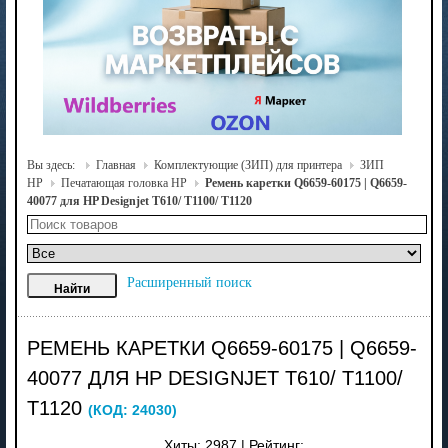
Вы здесь:
Главная
Комплектующие (ЗИП) для принтера
ЗИП
HP
Печатающая головка HP
Ремень каретки Q6659-60175 | Q6659-
40077 для HP Designjet T610/ T1100/ T1120
Расширенный поиск
РЕМЕНЬ КАРЕТКИ Q6659-60175 | Q6659-
40077 ДЛЯ HP DESIGNJET T610/ T1100/
T1120
(КОД:
24030
)
Хиты:
2987
|
Рейтинг: