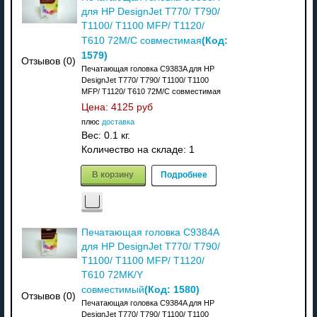
для HP DesignJet T770/ T790/
T1100/ T1100 MFP/ T1120/
(Код:
T610 72M/C совместимая
1579
)
Отзывов (0)
Печатающая головка C9383A для HP
DesignJet T770/ T790/ T1100/ T1100
MFP/ T1120/ T610 72M/C совместимая
Цена:
4125 руб
плюс
доставка
Вес:
0.1 кг.
Количество на складе:
1
В корзину
Подробнее
Печатающая головка C9384A
для HP DesignJet T770/ T790/
T1100/ T1100 MFP/ T1120/
T610 72MK/Y
(Код:
1580
)
совместимый
Отзывов (0)
Печатающая головка C9384A для HP
DesignJet T770/ T790/ T1100/ T1100