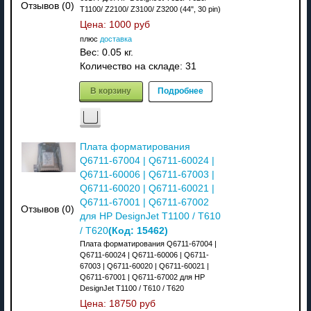
Отзывов (0)
T1100/ Z2100/ Z3100/ Z3200 (44", 30 pin)
Цена:
1000 руб
плюс
доставка
Вес:
0.05 кг.
Количество на складе:
31
В корзину
Подробнее
Плата форматирования
Q6711-67004 | Q6711-60024 |
Q6711-60006 | Q6711-67003 |
Q6711-60020 | Q6711-60021 |
Q6711-67001 | Q6711-67002
Отзывов (0)
для HP DesignJet T1100 / T610
(Код:
15462
)
/ T620
Плата форматирования Q6711-67004 |
Q6711-60024 | Q6711-60006 | Q6711-
67003 | Q6711-60020 | Q6711-60021 |
Q6711-67001 | Q6711-67002 для HP
DesignJet T1100 / T610 / T620
Цена:
18750 руб