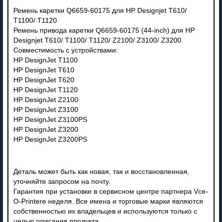
Ремень каретки Q6659-60175 для HP Designjet T610/
T1100/ T1120
Ремень привода каретки Q6659-60175 (44-inch) для HP
Designjet T610/ T1100/ T1120/ Z2100/ Z3100/ Z3200
Совместимость с устройствами:
HP DesignJet T1100
HP DesignJet T610
HP DesignJet T620
HP DesignJet T1120
HP DesignJet Z2100
HP DesignJet Z3100
HP DesignJet Z3100PS
HP DesignJet Z3200
HP DesignJet Z3200PS
Деталь может быть как новая, так и восстановленная,
уточняйте запросом на почту.
Гарантия при установке в сервисном центре партнера Vce-
O-Printere неделя. Все имена и торговые марки являются
собственностью их владельцев и используются только с
целью описания продукта.