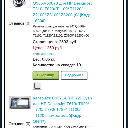
Q5669-60673 для HP DesignJet
T610/ T620/ T1100/ T1120/
(Код:
Z2100/ Z3100/ Z3200 (О)
16630
)
Отзывов (0)
Ремень привода каретки 24" Q5669-
60673 для HP DesignJet T610/ T620/
T1100/ T1120/ Z2100/ Z3100/ Z3200 (О)
Старая цена:
2803 руб
Цена:
1250 руб
плюс
доставка
Вес:
0.06 кг.
Количество на складе:
10
В корзину
Подробнее
Картридж C9371A (HP 72) Cyan
для HP DesignJet T610/ T620/
T770/ T790/ T795/ T1100/
(Код:
T1120 совместимый
16647
)
Отзывов (0)
Картридж C9371A (HP 72) Cyan для HP