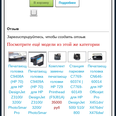
В корзину
Подробнее
Отзыв
Зарегистрируйтесь, чтобы создать отзыв.
Посмотрите ещё модели из этой же категории
Печатающая
Комплект
Станция
Печатающая
головка
замены
парковки
головка
Печатающая
C9408A
печатающей
C7769-
CN646-
головка
(HP 70)
головки
60374 |
60014
C9409A
для HP
HP 729
C7769-
для HP
(HP 70)
DesignJet
Printhead
60149
Officejet
для HP
Z3100/
(F9J81A)
для HP
Pro
DesignJet
3200/
35000
DesignJet
X451dn/
Z3100/
PhotoSmart
руб
500/ 510/
X476dn/
3200/
Pro
800
X476dw/
PhotoSmart