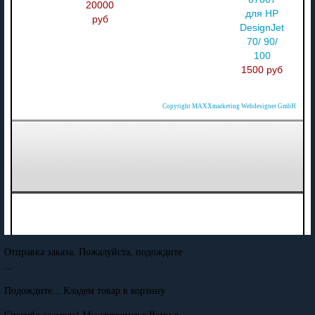
20000
для HP
руб
DesignJet
70/ 90/
100
1500 руб
Copyright MAXXmarketing Webdesigner GmbH
Отправка заказа. Пожалуйста, подождите
...
Подождите... Кладем товар в корзину