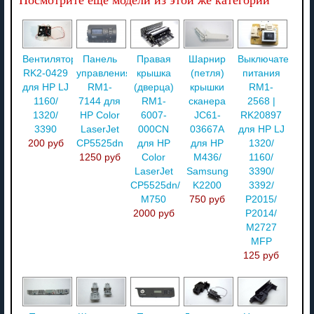
Вентилятор
Панель
Правая
Шарнир
Выключатель
RK2-0429
управления
крышка
(петля)
питания
для HP LJ
RM1-
(дверца)
крышки
RM1-
1160/
7144 для
RM1-
сканера
2568 |
1320/
HP Color
6007-
JC61-
RK20897
3390
LaserJet
000CN
03667A
для HP LJ
200 руб
CP5525dn
для HP
для HP
1320/
1250 руб
Color
M436/
1160/
LaserJet
Samsung
3390/
CP5525dn/
K2200
3392/
M750
750 руб
P2015/
2000 руб
P2014/
M2727
MFP
125 руб