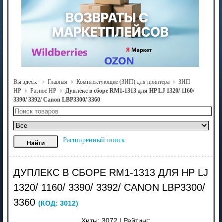
Вы здесь:
Главная
Комплектующие (ЗИП) для принтера
ЗИП
HP
Разное HP
Дуплекс в сборе RM1-1313 для HP LJ 1320/ 1160/
3390/ 3392/ Canon LBP3300/ 3360
Расширенный поиск
ДУПЛЕКС В СБОРЕ RM1-1313 ДЛЯ HP LJ
1320/ 1160/ 3390/ 3392/ CANON LBP3300/
3360
(КОД:
3012
)
Хиты:
3072
|
Рейтинг: