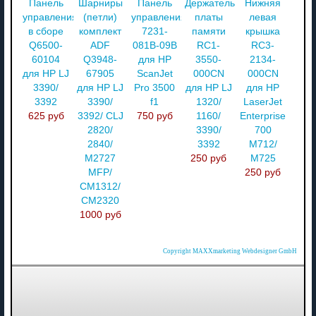
Панель
Шарниры
Панель
Держатель
Нижняя
управления
(петли)
управления
платы
левая
в сборе
комплект
7231-
памяти
крышка
Q6500-
ADF
081B-09B
RC1-
RC3-
60104
Q3948-
для HP
3550-
2134-
для HP LJ
67905
ScanJet
000CN
000CN
3390/
для HP LJ
Pro 3500
для HP LJ
для HP
3392
3390/
f1
1320/
LaserJet
625 руб
3392/ CLJ
750 руб
1160/
Enterprise
2820/
3390/
700
2840/
3392
M712/
M2727
250 руб
M725
MFP/
250 руб
CM1312/
CM2320
1000 руб
Copyright MAXXmarketing Webdesigner GmbH