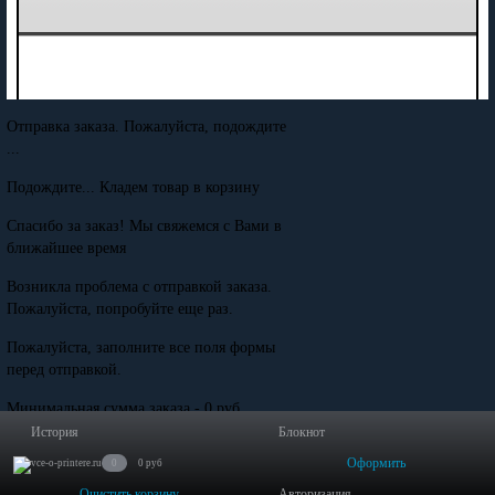
Отправка заказа. Пожалуйста, подождите
...
Подождите... Кладем товар в корзину
Спасибо за заказ! Мы свяжемся с Вами в
ближайшее время
Возникла проблема с отправкой заказа.
Пожалуйста, попробуйте еще раз.
Пожалуйста, заполните все поля формы
перед отправкой.
Минимальная сумма заказа - 0 руб.
История
Блокнот
Оформить
0
0 руб
Очистить корзину
Авторизация