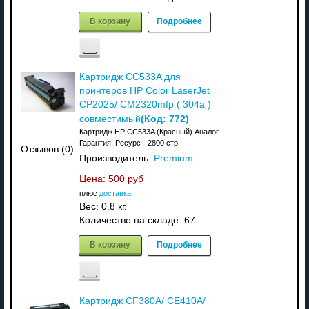
В корзину
Подробнее
Картридж CC533A для
принтеров HP Color LaserJet
CP2025/ CM2320mfp ( 304a )
(Код:
772
)
совместимый
Картридж HP CC533A (Красный) Аналог.
Гарантия. Ресурс - 2800 стр.
Отзывов (0)
Производитель:
Premium
Цена:
500 руб
плюс
доставка
Вес:
0.8 кг.
Количество на складе:
67
В корзину
Подробнее
Картридж CF380A/ CE410A/