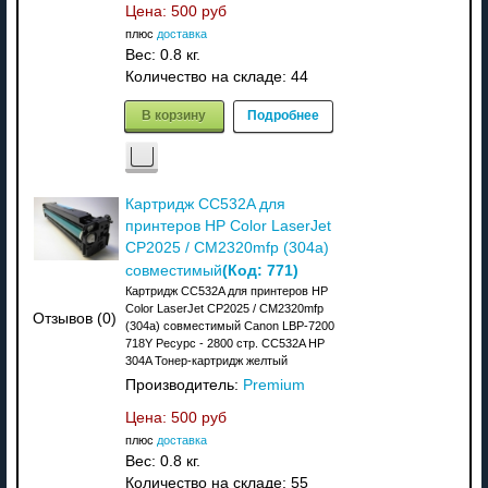
Цена:
500 руб
плюс
доставка
Вес:
0.8 кг.
Количество на складе:
44
В корзину
Подробнее
Картридж CC532A для
принтеров HP Color LaserJet
CP2025 / CM2320mfp (304a)
(Код:
771
)
совместимый
Картридж CC532A для принтеров HP
Color LaserJet CP2025 / CM2320mfp
Отзывов (0)
(304a) совместимый Canon LBP-7200
718Y Ресурс - 2800 стр. CC532A HP
304A Тонер-картридж желтый
Производитель:
Premium
Цена:
500 руб
плюс
доставка
Вес:
0.8 кг.
Количество на складе:
55