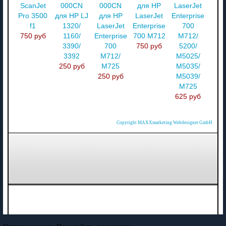
ScanJet
000CN
000CN
для HP
LaserJet
Pro 3500
для HP LJ
для HP
LaserJet
Enterprise
f1
1320/
LaserJet
Enterprise
700
750 руб
1160/
Enterprise
700 M712
M712/
3390/
700
750 руб
5200/
3392
M712/
M5025/
250 руб
M725
M5035/
250 руб
M5039/
M725
625 руб
Copyright MAXXmarketing Webdesigner GmbH