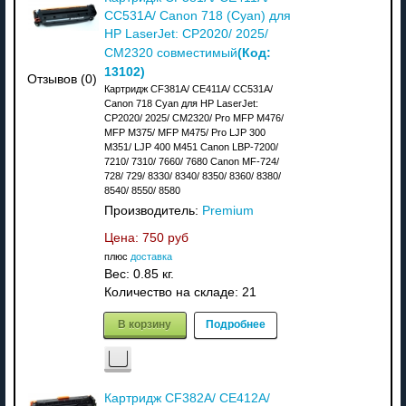
CC531A/ Canon 718 (Cyan) для
HP LaserJet: CP2020/ 2025/
(Код:
CM2320 совместимый
13102
)
Отзывов (0)
Картридж CF381A/ CE411A/ CC531A/
Canon 718 Cyan для HP LaserJet:
CP2020/ 2025/ CM2320/ Pro MFP M476/
MFP M375/ MFP M475/ Pro LJP 300
M351/ LJP 400 M451 Canon LBP-7200/
7210/ 7310/ 7660/ 7680 Canon MF-724/
728/ 729/ 8330/ 8340/ 8350/ 8360/ 8380/
8540/ 8550/ 8580
Производитель:
Premium
Цена:
750 руб
плюс
доставка
Вес:
0.85 кг.
Количество на складе:
21
В корзину
Подробнее
Картридж CF382A/ CE412A/