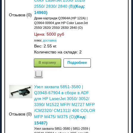
Color LaserJet 2550/ 2820/
(Код:
2550/ 2830/ 2840 (В)
14960
)
Отзывов (0)
Драм-картридж Q3964A (HP 122A) |
Q3964-00904 для HP Color LaserJet
2550/ 2820/ 2550/ 2830/ 2840 (О)
Цена:
5000 руб
плюс
доставка
Вес:
2.55 кг.
Количество на складе:
2
В корзину
Подробнее
Узел захвата 5851-3580 |
Q3948-67904 в сборе в ADF
для HP LaserJet 3050/ 3052/
3390/ M1522 MFP/ M2727 MFP
/CM2320/ CM1312/ 400 COLOR
Отзывов (0)
(Код:
MFP M475/ M375 (O)
15487
)
Узел захвата 5851-3580 | 5851-2559 |