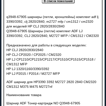
q3948-67905 шарниры (петли, кронштейны) комплект adf lj
3390/3392, clj 2820/2840, m2727 mfp / cm1312 / cm2320
для моделей HP CLJ 2820/2830/2840
Q3948-67905 Шарниры (петли) комплект ADF LJ
3390/3392, CLJ 2820/2840, M2727 MFP / CM1312 / CM2320
Предназначено для работы в следующих моделях:
HP CLJ 2820/2830/2840
HP CLJ CP2020 / CP2025 / CM2320
HP LJ CP1210/CP1215/CP1217/CP1510/CP1515/CP1518 /
CM1312 MFP
HP LJ 1320/1160/3390/3392
HP LJ P2015 / P2014 / M2727 MFP
ADF шарнир для HP3390 3392 M2727 2820 2840 CM2320
CM1312 M375 M475 M2727nf
Наименование товара
Шарнир ADF Тонер-картридж NO Q3948-67905