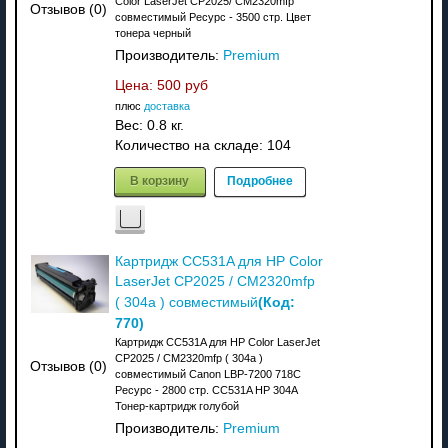
Color LaserJet CP2025/ CM2320mfp
Отзывов (0)
совместимый Ресурс - 3500 стр. Цвет
тонера черный
Производитель:
Premium
Цена:
500 руб
плюс
доставка
Вес:
0.8 кг.
Количество на складе:
104
В корзину
Подробнее
Картридж CC531A для HP Color
LaserJet CP2025 / CM2320mfp
(Код:
( 304a ) совместимый
770
)
Картридж CC531A для HP Color LaserJet
CP2025 / CM2320mfp ( 304a )
Отзывов (0)
совместимый Canon LBP-7200 718C
Ресурс - 2800 стр. CC531A HP 304A
Тонер-картридж голубой
Производитель:
Premium