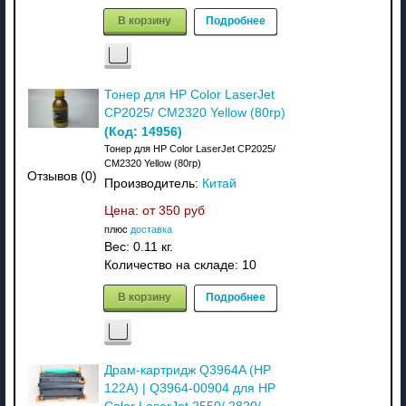
В корзину
Подробнее
Тонер для HP Color LaserJet
CP2025/ CM2320 Yellow (80гр)
(Код:
14956
)
Тонер для HP Color LaserJet CP2025/
CM2320 Yellow (80гр)
Отзывов (0)
Производитель:
Китай
Цена: от
350 руб
плюс
доставка
Вес:
0.11 кг.
Количество на складе:
10
В корзину
Подробнее
Драм-картридж Q3964A (HP
122A) | Q3964-00904 для HP