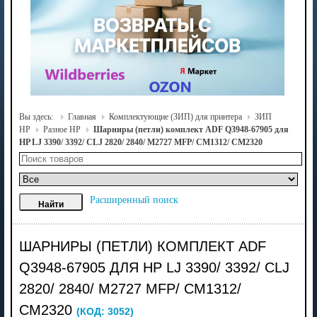
Вы здесь:
Главная
Комплектующие (ЗИП) для принтера
ЗИП
HP
Разное HP
Шарниры (петли) комплект ADF Q3948-67905 для
HP LJ 3390/ 3392/ CLJ 2820/ 2840/ M2727 MFP/ CM1312/ CM2320
Расширенный поиск
ШАРНИРЫ (ПЕТЛИ) КОМПЛЕКТ ADF
Q3948-67905 ДЛЯ HP LJ 3390/ 3392/ CLJ
2820/ 2840/ M2727 MFP/ CM1312/
CM2320
(КОД:
3052
)