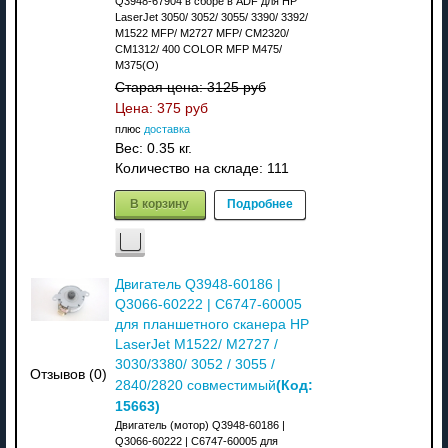
Q3948-67904 в сборе в ADF для HP
LaserJet 3050/ 3052/ 3055/ 3390/ 3392/
M1522 MFP/ M2727 MFP/ CM2320/
CM1312/ 400 COLOR MFP M475/
M375(O)
Старая цена:
3125 руб
Цена:
375 руб
плюс
доставка
Вес:
0.35 кг.
Количество на складе:
111
В корзину
Подробнее
Двигатель Q3948-60186 |
Q3066-60222 | C6747-60005
для планшетного сканера HP
LaserJet M1522/ M2727 /
3030/3380/ 3052 / 3055 /
Отзывов (0)
(Код:
2840/2820 совместимый
15663
)
Двигатель (мотор) Q3948-60186 |
Q3066-60222 | C6747-60005 для