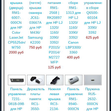
крышка
(петля)
питания
сборе
управления
(дверца)
крышки
RM1-
RM1-
в сборе
RM1-
сканера
2568 |
1313 для
Q6500-
6007-
JC61-
RK20897
HP LJ
60104
000CN
03667A
для HP LJ
1320/
для HP LJ
для HP
для HP
1320/
1160/
3390/
Color
M436/
1160/
3390/
3392
LaserJet
Samsung
3390/
3392/
625 руб
CP5525dn/
K2200
3392/
Canon
M750
750 руб
P2015/
LBP3300/
2000 руб
P2014/
3360
M2727
400 руб
MFP
125 руб
Панель
Держатель
Нижняя
Панель
Пружина
управления
платы
левая
управления
RU5-
7231-
памяти
крышка
RM1-
2632-
081B-09B
RC1-
RC3-
8940-
000CN
для HP
3550-
2134-
000CN
для HP