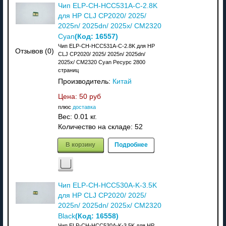
Чип ELP-CH-HCC531A-C-2.8K
для HP CLJ CP2020/ 2025/
2025n/ 2025dn/ 2025x/ CM2320
(Код:
16557
)
Cyan
Чип ELP-CH-HCC531A-C-2.8K для HP
Отзывов (0)
CLJ CP2020/ 2025/ 2025n/ 2025dn/
2025x/ CM2320 Cyan Ресурс 2800
страниц
Производитель:
Китай
Цена:
50 руб
плюс
доставка
Вес:
0.01 кг.
Количество на складе:
52
В корзину
Подробнее
Чип ELP-CH-HCC530A-K-3.5K
для HP CLJ CP2020/ 2025/
2025n/ 2025dn/ 2025x/ CM2320
(Код:
16558
)
Black
Чип ELP-CH-HCC530A-K-3.5K для HP