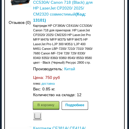
CC530A/ Canon 718 (Black) для
HP LaserJet CP2020/ 2025/
(Код:
CM2320 совместимый
13101
)
Отзывов (0)
Картридж HP CF380A/ CE410A/ CC530A/
Canon 718 для принтеров: HP LaserJet
CP2020/ 2025/ CM2320 HP LaserJet Pro
MFP M476/ MFP M375/ MFP M475 HP
LaserJet Pro LJP 300 M351/ LJP 400
M451 Canon LBP-7200/ 7210/ 7310/ 7660/
7680 Canon MF-724/ 728/ 729/ 8330/
8340/ 8350/ 8360/ 8380/ 8540/ 8550/ 8580
цвет - Black (Черный) Ресурс 2800 стр.
Производитель:
Китай
Цена:
750 руб
плюс
доставка
Вес:
0.85 кг.
Количество на складе:
12
В корзину
Подробнее
Картридж CF381A/ CE411A/