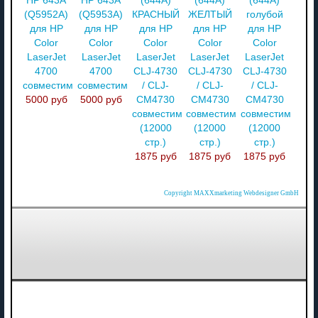
HP 643A
HP 643A
(644A)
(644A)
(644A)
(Q5952A)
(Q5953A)
КРАСНЫЙ
ЖЕЛТЫЙ
голубой
для HP
для HP
для HP
для HP
для HP
Color
Color
Color
Color
Color
LaserJet
LaserJet
LaserJet
LaserJet
LaserJet
4700
4700
CLJ-4730
CLJ-4730
CLJ-4730
совместимый
совместимый
/ CLJ-
/ CLJ-
/ CLJ-
5000 руб
5000 руб
CM4730
CM4730
CM4730
совместимый
совместимый
совместимый
(12000
(12000
(12000
стр.)
стр.)
стр.)
1875 руб
1875 руб
1875 руб
Copyright MAXXmarketing Webdesigner GmbH