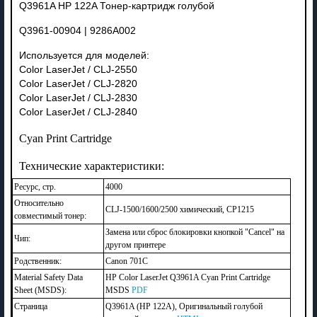
Q3961A HP 122A Тонер-картридж голубой
Q3961-00904 | 9286A002
Используется для моделей:
Color LaserJet / CLJ-2550
Color LaserJet / CLJ-2820
Color LaserJet / CLJ-2830
Color LaserJet / CLJ-2840
Cyan Print Cartridge
Технические характеристики:
Ресурс, стр.
4000
Относительно
CLJ-1500/1600/2500 химический, CP1215
совместимый тонер:
Замена или сброс блокировки кнопкой "Cancel" на
Чип:
другом принтере
Родственник:
Canon 701C
Material Safety Data
HP Color LaserJet Q3961A Cyan Print Cartridge
Sheet (MSDS):
MSDS
PDF
Страница
Q3961A (HP 122A), Оригинальный голубой