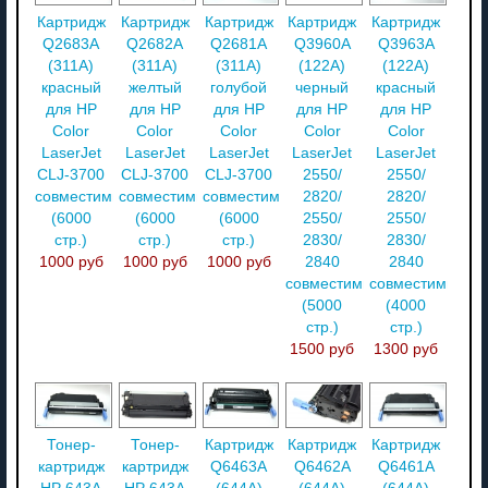
Картридж
Картридж
Картридж
Картридж
Картридж
Q2683A
Q2682A
Q2681A
Q3960A
Q3963A
(311A)
(311A)
(311A)
(122A)
(122A)
красный
желтый
голубой
черный
красный
для HP
для HP
для HP
для HP
для HP
Color
Color
Color
Color
Color
LaserJet
LaserJet
LaserJet
LaserJet
LaserJet
CLJ-3700
CLJ-3700
CLJ-3700
2550/
2550/
совместимый
совместимый
совместимый
2820/
2820/
(6000
(6000
(6000
2550/
2550/
стр.)
стр.)
стр.)
2830/
2830/
1000 руб
1000 руб
1000 руб
2840
2840
совместимый
совместимый
(5000
(4000
стр.)
стр.)
1500 руб
1300 руб
Тонер-
Тонер-
Картридж
Картридж
Картридж
картридж
картридж
Q6463A
Q6462A
Q6461A