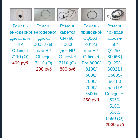
Ремень
Ремень
Ремень
Ремень
Ремень
энкодерного
каретки
приводной
привода
энкодерного
диска для
CR768-
CQ163-
каретки
диска
HP
80006
40123
60"
00022768
Officejet
для HP
для HP
Q1253-
для HP
7110 (O)
OfficeJet
Officejet
60066 |
Officejet
400 руб
7110 (О)
Pro 8000/
Q1253-
7110 (О)
800 руб
8100/
60021 |
200 руб
6000/
C6095-
7000/
60183
7500/
для HP
7500a
DesignJet
250 руб
5060/
5100/
5500/
5560 (О)
2000 руб