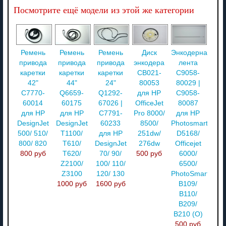
Посмотрите ещё модели из этой же категории
Ремень
Ремень
Ремень
Диск
Энкодерная
привода
привода
привода
энкодера
лента
каретки
каретки
каретки
CB021-
C9058-
42"
44"
24"
80053
80029 |
C7770-
Q6659-
Q1292-
для HP
C9058-
60014
60175
67026 |
OfficeJet
80087
для HP
для HP
C7791-
Pro 8000/
для HP
DesignJet
DesignJet
60233
8500/
Photosmart
500/ 510/
T1100/
для HP
251dw/
D5168/
800/ 820
T610/
DesignJet
276dw
Officejet
800 руб
T620/
70/ 90/
500 руб
6000/
Z2100/
100/ 110/
6500/
Z3100
120/ 130
PhotoSmart
1000 руб
1600 руб
B109/
B110/
B209/
B210 (О)
500 руб