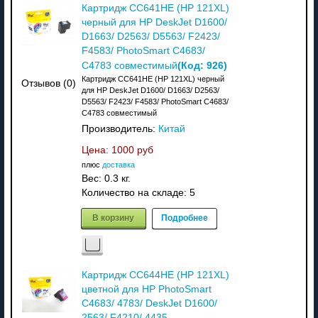
Картридж CC641HE (HP 121XL)
черный для HP DeskJet D1600/
D1663/ D2563/ D5563/ F2423/
F4583/ PhotoSmart C4683/
(Код:
926
)
C4783 совместимый
Картридж CC641HE (HP 121XL) черный
Отзывов (0)
для HP DeskJet D1600/ D1663/ D2563/
D5563/ F2423/ F4583/ PhotoSmart C4683/
C4783 совместимый
Производитель:
Китай
Цена:
1000 руб
плюс
доставка
Вес:
0.3 кг.
Количество на складе:
5
В корзину
Подробнее
Картридж CC644HE (HP 121XL)
цветной для HP PhotoSmart
C4683/ 4783/ DeskJet D1600/
2563/ F4210/ 4435