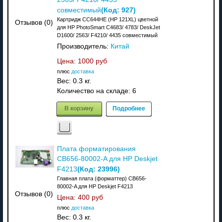
(Код:
927
)
совместимый
Картридж CC644HE (HP 121XL) цветной
Отзывов (0)
для HP PhotoSmart C4683/ 4783/ DeskJet
D1600/ 2563/ F4210/ 4435 совместимый
Производитель:
Китай
Цена:
1000 руб
плюс
доставка
Вес:
0.3 кг.
Количество на складе:
6
В корзину
Подробнее
Плата форматирования
CB656-80002-A для HP Deskjet
(Код:
23996
)
F4213
Главная плата (форматтер) CB656-
80002-A для HP Deskjet F4213
Отзывов (0)
Цена:
400 руб
плюс
доставка
Вес:
0.3 кг.