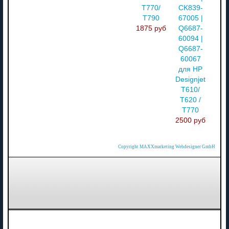
T770/
CK839-
T790
67005 |
1875 руб
Q6687-
60094 |
Q6687-
60067
для HP
Designjet
T610/
T620 /
T770
2500 руб
Copyright MAXXmarketing Webdesigner GmbH