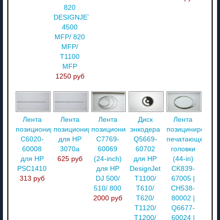
820
DESIGNJET
4500
MFP/ 820
MFP/
T1100
MFP
1250 руб
Лента
Лента
Лента
Диск
Лента
позиционирования
позиционирования
позиционирования
энкодера
позицинирован
C6020-
для HP
C7769-
Q5669-
печатающей
60008
3070a
60069
60702
головки
для HP
625 руб
(24-inch)
для HP
(44-in)
PSC1410
для HP
DesignJet
CK839-
313 руб
DJ 500/
T1100/
67005 |
510/ 800
T610/
CH538-
2000 руб
T620/
80002 |
T1120/
Q6677-
T1200/
60024 |