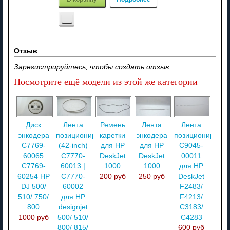
Отзыв
Зарегистрируйтесь, чтобы создать отзыв.
Посмотрите ещё модели из этой же категории
Диск
Лента
Ремень
Лента
Лента
энкодера
позиционирования
каретки
энкодера
позиционирова
C7769-
(42-inch)
для HP
для HP
C9045-
60065
C7770-
DeskJet
DeskJet
00011
C7769-
60013 |
1000
1000
для HP
60254 HP
С7770-
200 руб
250 руб
DeskJet
DJ 500/
60002
F2483/
510/ 750/
для HP
F4213/
800
designjet
C3183/
1000 руб
500/ 510/
C4283
800/ 815/
600 руб