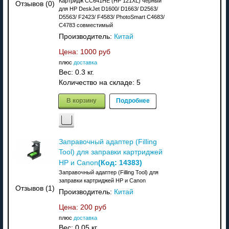
Картридж CC641HE (HP 121XL) черный
Отзывов (0)
для HP DeskJet D1600/ D1663/ D2563/
D5563/ F2423/ F4583/ PhotoSmart C4683/
C4783 совместимый
Производитель:
Китай
Цена:
1000 руб
плюс
доставка
Вес:
0.3 кг.
Количество на складе:
5
В корзину
Подробнее
Заправочный адаптер (Filling
Tool) для заправки картриджей
(Код:
14383
)
HP и Canon
Заправочный адаптер (Filling Tool) для
заправки картриджей HP и Canon
Отзывов (1)
Производитель:
Китай
Цена:
200 руб
плюс
доставка
Вес:
0.05 кг.