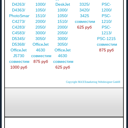
D4263/
1000/
DeskJet
3325/
PSC-
D4363/
1050/
1000/
3420/
1200/
PhotoSmart
1510/
1050/
3425
PSC-
C4273/
2000/
1510/
совместимый
1210/
C4283/
2050/
2000/
625 руб
PSC-
C4583/
3000/
2050/
1213/
D5345/
3050/
3000/
PSC-1215
D5368/
OfficeJet
3050/
совместимый
OfficeJet
4630
OfficeJet
875 руб
J5730
совместимый
4630
совместимый
875 руб
совместимый
1000 руб
625 руб
Copyright MAXXmarketing Webdesigner GmbH