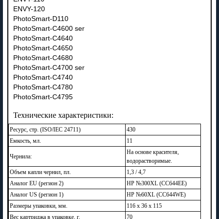
ENVY-120
PhotoSmart-D110
PhotoSmart-C4600 ser
PhotoSmart-C4640
PhotoSmart-C4650
PhotoSmart-C4680
PhotoSmart-C4700 ser
PhotoSmart-C4740
PhotoSmart-C4780
PhotoSmart-C4795
Технические характеристики:
Ресурс, стр. (ISO/IEC 24711)
430
Емкость, мл.
11
На основе красителя,
Чернила:
водорастворимые.
Объем капли чернил, пл.
1,3 / 4,7
Аналог EU (регион 2)
HP №300XL (CC644EE)
Аналог US (регион 1)
HP №60XL (CC644WE)
Размеры упаковки, мм.
116 x 36 x 115
Вес картриджа в упаковке, г.
70