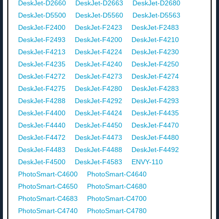
DeskJet-D2660
DeskJet-D2663
DeskJet-D2680
DeskJet-D5500
DeskJet-D5560
DeskJet-D5563
DeskJet-F2400
DeskJet-F2423
DeskJet-F2483
DeskJet-F2493
DeskJet-F4200
DeskJet-F4210
DeskJet-F4213
DeskJet-F4224
DeskJet-F4230
DeskJet-F4235
DeskJet-F4240
DeskJet-F4250
DeskJet-F4272
DeskJet-F4273
DeskJet-F4274
DeskJet-F4275
DeskJet-F4280
DeskJet-F4283
DeskJet-F4288
DeskJet-F4292
DeskJet-F4293
DeskJet-F4400
DeskJet-F4424
DeskJet-F4435
DeskJet-F4440
DeskJet-F4450
DeskJet-F4470
DeskJet-F4472
DeskJet-F4473
DeskJet-F4480
DeskJet-F4483
DeskJet-F4488
DeskJet-F4492
DeskJet-F4500
DeskJet-F4583
ENVY-110
PhotoSmart-C4600
PhotoSmart-C4640
PhotoSmart-C4650
PhotoSmart-C4680
PhotoSmart-C4683
PhotoSmart-C4700
PhotoSmart-C4740
PhotoSmart-C4780