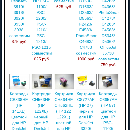
DeskJet-
HP PSC-
совместимый
D1600/
D4263/
3910/
1100/
625 руб
D1663/
D4363/
3918/
PSC-
D2563/
PhotoSmart
3920/
1200/
D5563/
C4273/
3930/
PSC-
F2423/
C4283/
3938
1210/
F4583/
C4583/
совместимый
PSC-
PhotoSmart
D5345/
875 руб
1213/
C4683/
D5368/
PSC-1215
C4783
OfficeJet
совместимый
совместимый
J5730
625 руб
1000 руб
совместимый
750 руб
Картридж
Картридж
Картридж
Картридж
Картридж
CB338HE
CH563HE
CH564HE
C8727AE
C6657AE
(HP
(HP
CH562HE
(HP 27)
(HP 57)
141XL)
122XL)
(HP 122
черный
цветной
цветной
черный
122XL)
для HP
для HP
для HP
для HP
цветной
DeskJet
PSC-
DeskJet
DeskJet
для HP
3320/
1100/