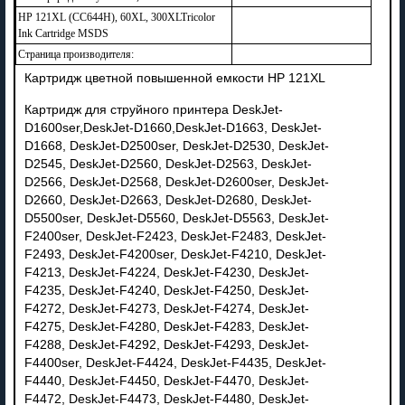
HP 121XL (CC644H), 60XL, 300XLTricolor
Ink Cartridge MSDS
Страница производителя:
Картридж цветной повышенной емкости HP 121XL
Картридж для струйного принтера
DeskJet-
D1600ser,
DeskJet-D1660,
DeskJet-D1663,
DeskJet-
D1668,
DeskJet-D2500ser,
DeskJet-D2530,
DeskJet-
D2545,
DeskJet-D2560,
DeskJet-D2563,
DeskJet-
D2566,
DeskJet-D2568,
DeskJet-D2600ser,
DeskJet-
D2660,
DeskJet-D2663,
DeskJet-D2680,
DeskJet-
D5500ser,
DeskJet-D5560,
DeskJet-D5563,
DeskJet-
F2400ser,
DeskJet-F2423,
DeskJet-F2483,
DeskJet-
F2493,
DeskJet-F4200ser,
DeskJet-F4210,
DeskJet-
F4213,
DeskJet-F4224,
DeskJet-F4230,
DeskJet-
F4235,
DeskJet-F4240,
DeskJet-F4250,
DeskJet-
F4272,
DeskJet-F4273,
DeskJet-F4274,
DeskJet-
F4275,
DeskJet-F4280,
DeskJet-F4283,
DeskJet-
F4288,
DeskJet-F4292,
DeskJet-F4293,
DeskJet-
F4400ser,
DeskJet-F4424,
DeskJet-F4435,
DeskJet-
F4440,
DeskJet-F4450,
DeskJet-F4470,
DeskJet-
F4472,
DeskJet-F4473,
DeskJet-F4480,
DeskJet-