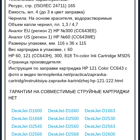
Ресурс, стр. (ISO/IEC 24711) 165
Емкость, мл. 4 (до 3 в цвет заправка)
Чернила: На основе красителя, водорастворимые
Объем капли чернил, пл. 1,3 / 4,7
Аналог EU (регион 2) HP №300 (CC643EE)
Аналог US (регион 1) HP №60 (CC643WE)
Размеры упаковки, мм. 116 x 36 x 115
Вес картриджа в упаковке, г. 60
HP 60, 121 (CC643H), 300, 818 Tri-color Ink Cartridge MSDS
Страница производителя:
Инструкция по заправке картриджа HP 121 Color CC643 с
фото и видео termoplenka.net/practica/zapravka-
cartridg/instruktsiya-zapravke-kartridzhej-hp-121-122.html
ГАРАНТИИ НА СОВМЕСТИМЫЕ СТРУЙНЫЕ КАРТРИДЖИ
НЕТ
DeskJet-D1600
DeskJet-D1660
DeskJet-D1663
DeskJet-D1668
DeskJet-D2500
DeskJet-D2530
DeskJet-D2545
DeskJet-D2560
DeskJet-D2563
DeskJet-D2566
DeskJet-D2568
DeskJet-D2600