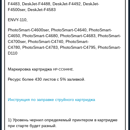
F4483,
DeskJet-F4488,
DeskJet-F4492,
DeskJet-
F4500ser,
DeskJet-F4583
ENVY-110,
PhotoSmart-C4600ser,
PhotoSmart-C4640,
PhotoSmart-
C4650,
PhotoSmart-C4680,
PhotoSmart-C4683,
PhotoSmart-
C4700ser,
PhotoSmart-C4740,
PhotoSmart-
C4780,
PhotoSmart-C4783,
PhotoSmart-C4795,
PhotoSmart-
D110
Маркировка картриджа
.
HP-CC644HE
Ресурс более 430 листов с 5% заливкой.
Инструкция по заправке струйного картриджа
1) Уровень чернил опредеяемый принтером в картридже
при старте будет разный.