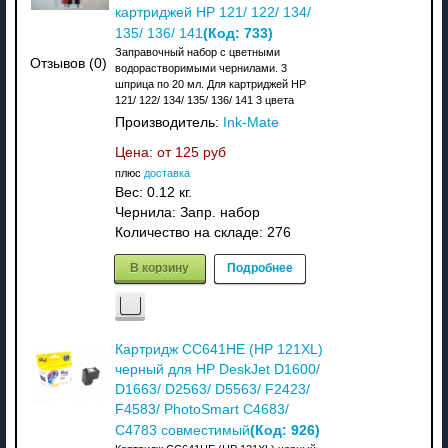
картриджей HP 121/ 122/ 134/
(Код:
733
)
135/ 136/ 141
Заправочный набор с цветными
Отзывов (0)
водорастворимыми чернилами. 3
шприца по 20 мл. Для картриджей HP
121/ 122/ 134/ 135/ 136/ 141 3 цвета
Производитель:
Ink-Mate
Цена: от
125 руб
плюс
доставка
Вес:
0.12 кг.
Чернила: Запр. набор
Количество на складе:
276
В корзину
Подробнее
Картридж CC641HE (HP 121XL)
черный для HP DeskJet D1600/
D1663/ D2563/ D5563/ F2423/
F4583/ PhotoSmart C4683/
(Код:
926
)
C4783 совместимый