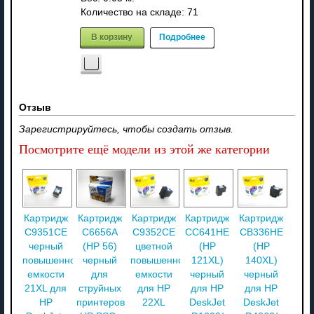
Количество на складе:
71
В корзину
Подробнее
Отзыв
Зарегистрируйтесь, чтобы создать отзыв.
Посмотрите ещё модели из этой же категории
Картридж
Картридж
Картридж
Картридж
Картридж
C9351CE
C6656A
C9352CE
CC641HE
CB336HE
черный
(HP 56)
цветной
(HP
(HP
повышенной
черный
повышенной
121XL)
140XL)
емкости
для
емкости
черный
черный
21XL для
струйных
для HP
для HP
для HP
HP
принтеров
22XL
DeskJet
DeskJet