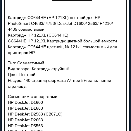
Картридж CC644HE (HP 121XL) цветной для HP
PhotoSmart C4683/ 4783/ DeskJet D1600/ 2563/ F4210/
4435 совместимый
Картридж HP 121XL (CC644HE)
CC644HE HP 121XL Картридж цветной большой емкости
Картридж CC644HE цветной, № 121xl, совместимый для
принтеров HP
Тип: Совместимый
Вид товара: Картридж струйный
Цвет: Цветной
Ресурс: 440 страниц формата А4 при 5% заполнении
страницы.
Совместим с аппаратами:
HP DeskJet D1600
HP DeskJet D1663
HP DeskJet D2563 (CB671C)
HP DeskJet D2663
HP DeskJet D5563