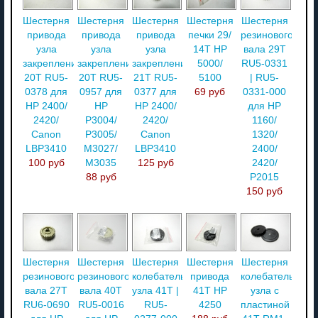
Шестерня
Шестерня
Шестерня
Шестерня
Шестерня
привода
привода
привода
печки 29/
резинового
узла
узла
узла
14T HP
вала 29T
закрепления
закрепления
закрепления
5000/
RU5-0331
20T RU5-
20T RU5-
21T RU5-
5100
| RU5-
0378 для
0957 для
0377 для
69 руб
0331-000
HP 2400/
HP
HP 2400/
для HP
2420/
P3004/
2420/
1160/
Canon
P3005/
Canon
1320/
LBP3410
M3027/
LBP3410
2400/
100 руб
M3035
125 руб
2420/
88 руб
P2015
150 руб
Шестерня
Шестерня
Шестерня
Шестерня
Шестерня
резинового
резинового
колебательного
привода
колебательного
вала 27T
вала 40T
узла 41T |
41T HP
узла с
RU6-0690
RU5-0016
RU5-
4250
пластиной