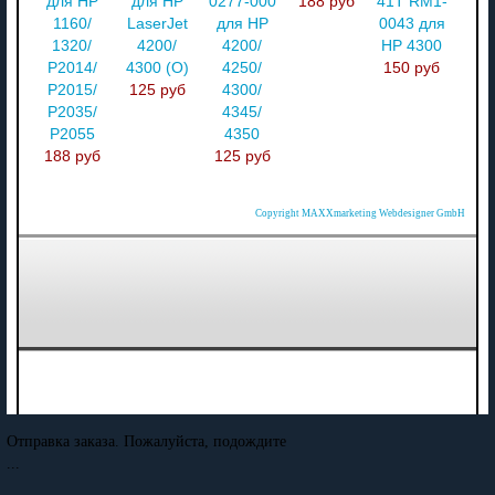
для HP
для HP
0277-000
188 руб
41T RM1-
1160/
LaserJet
для HP
0043 для
1320/
4200/
4200/
HP 4300
P2014/
4300 (О)
4250/
150 руб
P2015/
125 руб
4300/
P2035/
4345/
P2055
4350
188 руб
125 руб
Copyright MAXXmarketing Webdesigner GmbH
Отправка заказа. Пожалуйста, подождите
...