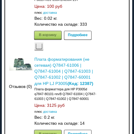
Цена:
100 руб
плюс
доставка
Вес:
0.02 кг.
Количество на складе:
333
В корзину
Подробнее
Плата форматирования (не
сетевая) Q7847-61006 |
Q7847-61004 | Q7847-61003 |
Q7847-61002 | Q7847-60001
(Код:
12387
)
для HP LJ P3005
Отзывов (0)
Плата форматтера для HP P3005d
q7847-80101-revB Q7847-61004 | Q7847-
61003 | Q7847-61002 | Q7847-60001
Цена:
3125 руб
плюс
доставка
Вес:
0.2 кг.
Количество на складе:
14
В корзину
Подробнее