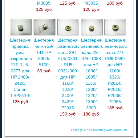
M3035
125 руб
M3035
100 руб
125 руб
125 руб
Шестерня
Шестерня
Шестерня
Шестерня
Шестерня
привода
печки 29/
резинового
резинового
резинового
узла
14T HP
вала 29T
вала 29T
вала 27T
закрепления
5000/
RU5-0331
RA0-1088
RU6-0690
21T RU5-
5100
| RU5-
для HP
для HP
0377 для
69 руб
0331-000
1000/
1160/
HP 2400/
для HP
1005/
1320/
2420/
1160/
1150/
P2014/
Canon
1320/
1200/
P2015/
LBP3410
2400/
1220/
P2035/
125 руб
2420/
1300/
P2055
P2015
3300
188 руб
150 руб
188 руб
Copyright MAXXmarketing Webdesigner GmbH