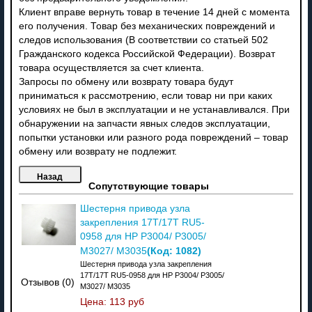
Клиент вправе вернуть товар в течение 14 дней с момента
его получения. Товар без механических повреждений и
следов использования (В соответствии со статьей 502
Гражданского кодекса Российской Федерации). Возврат
товара осуществляется за счет клиента.
Запросы по обмену или возврату товара будут
приниматься к рассмотрению, если товар ни при каких
условиях не был в эксплуатации и не устанавливался. При
обнаружении на запчасти явных следов эксплуатации,
попытки установки или разного рода повреждений – товар
обмену или возврату не подлежит.
Сопутствующие товары
Шестерня привода узла
закрепления 17T/17T RU5-
0958 для HP P3004/ P3005/
(Код:
1082
)
M3027/ M3035
Шестерня привода узла закрепления
17T/17T RU5-0958 для HP P3004/ P3005/
Отзывов (0)
M3027/ M3035
Цена:
113 руб