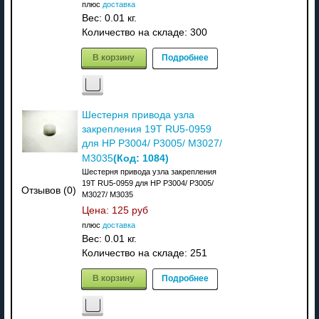
плюс
доставка
Вес:
0.01 кг.
Количество на складе:
300
В корзину
Подробнее
Шестерня привода узла
закрепления 19T RU5-0959
для HP P3004/ P3005/ M3027/
(Код:
1084
)
M3035
Шестерня привода узла закрепления
19T RU5-0959 для HP P3004/ P3005/
Отзывов (0)
M3027/ M3035
Цена:
125 руб
плюс
доставка
Вес:
0.01 кг.
Количество на складе:
251
В корзину
Подробнее