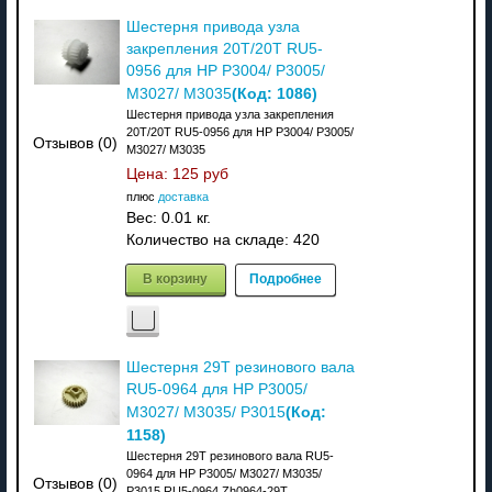
Шестерня привода узла
закрепления 20T/20T RU5-
0956 для HP P3004/ P3005/
(Код:
1086
)
M3027/ M3035
Шестерня привода узла закрепления
20T/20T RU5-0956 для HP P3004/ P3005/
Отзывов (0)
M3027/ M3035
Цена:
125 руб
плюс
доставка
Вес:
0.01 кг.
Количество на складе:
420
В корзину
Подробнее
Шестерня 29T резинового вала
RU5-0964 для HP P3005/
(Код:
M3027/ M3035/ P3015
1158
)
Шестерня 29T резинового вала RU5-
0964 для HP P3005/ M3027/ M3035/
Отзывов (0)
P3015 RU5-0964 Zh0964-29T