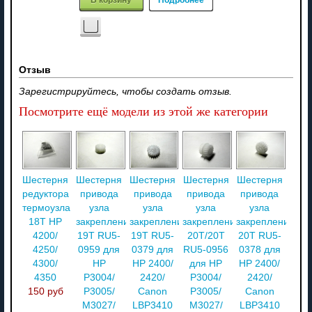
Отзыв
Зарегистрируйтесь, чтобы создать отзыв.
Посмотрите ещё модели из этой же категории
Шестерня
Шестерня
Шестерня
Шестерня
Шестерня
редуктора
привода
привода
привода
привода
термоузла
узла
узла
узла
узла
18T HP
закрепления
закрепления
закрепления
закрепления
4200/
19T RU5-
19T RU5-
20T/20T
20T RU5-
4250/
0959 для
0379 для
RU5-0956
0378 для
4300/
HP
HP 2400/
для HP
HP 2400/
4350
P3004/
2420/
P3004/
2420/
150 руб
P3005/
Canon
P3005/
Canon
M3027/
LBP3410
M3027/
LBP3410