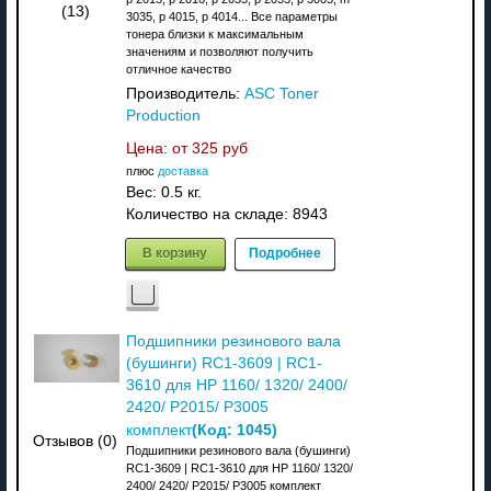
(13)
3035, p 4015, p 4014... Все параметры
тонера близки к максимальным
значениям и позволяют получить
отличное качество
Производитель:
ASC Toner
Production
Цена: от
325 руб
плюс
доставка
Вес:
0.5 кг.
Количество на складе:
8943
В корзину
Подробнее
Подшипники резинового вала
(бушинги) RC1-3609 | RC1-
3610 для HP 1160/ 1320/ 2400/
2420/ P2015/ P3005
(Код:
1045
)
комплект
Отзывов (0)
Подшипники резинового вала (бушинги)
RC1-3609 | RC1-3610 для HP 1160/ 1320/
2400/ 2420/ P2015/ P3005 комплект