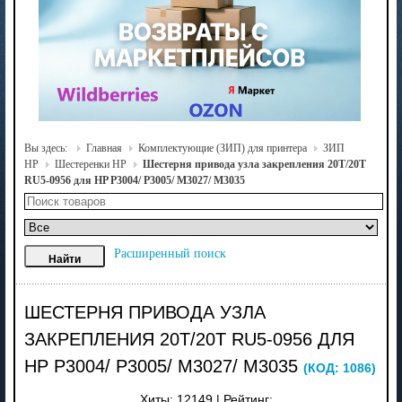
Вы здесь:
Главная
Комплектующие (ЗИП) для принтера
ЗИП
HP
Шестеренки HP
Шестерня привода узла закрепления 20T/20T
RU5-0956 для HP P3004/ P3005/ M3027/ M3035
Расширенный поиск
ШЕСТЕРНЯ ПРИВОДА УЗЛА
ЗАКРЕПЛЕНИЯ 20T/20T RU5-0956 ДЛЯ
HP P3004/ P3005/ M3027/ M3035
(КОД:
1086
)
Хиты:
12149
|
Рейтинг: