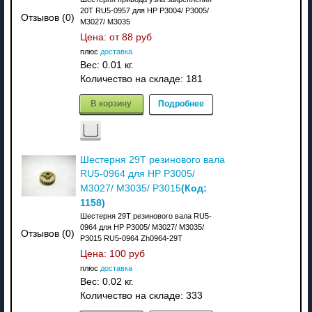
20T RU5-0957 для HP P3004/ P3005/
Отзывов (0)
M3027/ M3035
Цена: от
88 руб
плюс
доставка
Вес:
0.01 кг.
Количество на складе:
181
В корзину
Подробнее
Шестерня 29T резинового вала
RU5-0964 для HP P3005/
(Код:
M3027/ M3035/ P3015
1158
)
Шестерня 29T резинового вала RU5-
0964 для HP P3005/ M3027/ M3035/
Отзывов (0)
P3015 RU5-0964 Zh0964-29T
Цена:
100 руб
плюс
доставка
Вес:
0.02 кг.
Количество на складе:
333