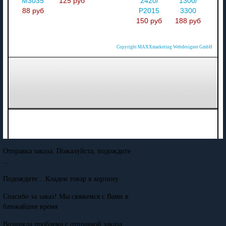
M3035
125 руб
2420/
1300/
88 руб
P2015
3300
150 руб
188 руб
Copyright MAXXmarketing Webdesigner GmbH
Отправка заказа. Пожалуйста, подождите
...
Подождите... Кладем товар в корзину
Спасибо за заказ! Мы свяжемся с Вами в
ближайшее время
Возникла проблема с отправкой заказа.