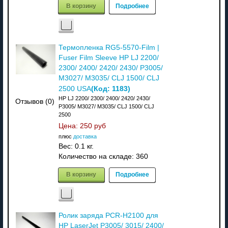
В корзину
Подробнее
Термопленка RG5-5570-Film |
Fuser Film Sleeve HP LJ 2200/
2300/ 2400/ 2420/ 2430/ P3005/
M3027/ M3035/ CLJ 1500/ CLJ
(Код:
1183
)
2500 USA
HP LJ 2200/ 2300/ 2400/ 2420/ 2430/
Отзывов (0)
P3005/ M3027/ M3035/ CLJ 1500/ CLJ
2500
Цена:
250 руб
плюс
доставка
Вес:
0.1 кг.
Количество на складе:
360
В корзину
Подробнее
Ролик заряда PCR-H2100 для
HP LaserJet P3005/ 3015/ 2400/