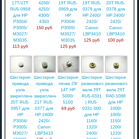
17T/17T
4200/
19T RU5-
19T RU5-
20T RU5-
RU5-0958
4250/
0959 для
0379 для
0378 для
для HP
4300/
HP
HP 2400/
HP 2400/
P3004/
4350
P3004/
2420/
2420/
P3005/
150 руб
P3005/
Canon
Canon
M3027/
M3027/
LBP3410
LBP3410
M3035
M3035
125 руб
100 руб
113 руб
125 руб
Шестерня
Шестерня
Шестерня
Шестерня
Шестерня
привода
привода
печки 29/
резинового
резинового
узла
узла
14T HP
вала 29T
вала 29T
закрепления
закрепления
5000/
RU5-0331
RA0-1088
20T RU5-
21T RU5-
5100
| RU5-
для HP
0957 для
0377 для
69 руб
0331-000
1000/
HP
HP 2400/
для HP
1005/
P3004/
2420/
1160/
1150/
P3005/
Canon
1320/
1200/
M3027/
LBP3410
2400/
1220/