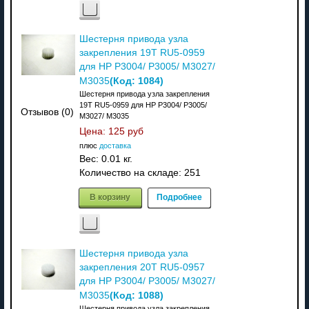
Шестерня привода узла
закрепления 19T RU5-0959
для HP P3004/ P3005/ M3027/
(Код:
1084
)
M3035
Шестерня привода узла закрепления
19T RU5-0959 для HP P3004/ P3005/
Отзывов (0)
M3027/ M3035
Цена:
125 руб
плюс
доставка
Вес:
0.01 кг.
Количество на складе:
251
В корзину
Подробнее
Шестерня привода узла
закрепления 20T RU5-0957
для HP P3004/ P3005/ M3027/
(Код:
1088
)
M3035
Шестерня привода узла закрепления