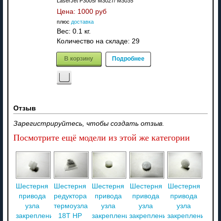
LaserJet P3005/ M3027/ M3035
Цена:
1000 руб
плюс
доставка
Вес:
0.1 кг.
Количество на складе:
29
В корзину
Подробнее
Отзыв
Зарегистрируйтесь, чтобы создать отзыв.
Посмотрите ещё модели из этой же категории
Шестерня
Шестерня
Шестерня
Шестерня
Шестерня
привода
редуктора
привода
привода
привода
узла
термоузла
узла
узла
узла
закрепления
18T HP
закрепления
закрепления
закрепления