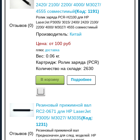
2420/ 2100/ 2200/ 4000/ M3027/
(Код:
1191
)
4555 совместимый
Ролик заряда PCR-H2100 для HP
LaserJet P3005/ 3015/ 2400/ 2420/ 2100/
Отзывов (0)
2200/ 4000/ M3027/ 4555 совместимый
Производитель:
Китай
Цена: от
100 руб
плюс
доставка
Вес:
0.06 кг.
Картридж: Ролик заряда (PCR)
Количество на складе:
2630
В корзину
Подробнее
Резиновый прижимной вал
RC2-0671 для HP LaserJet
(Код:
P3005/ M3027/ M3035
1231
)
Резиновый прижимной вал
Отзывов (0)
Предназначен для след. моделей: HP