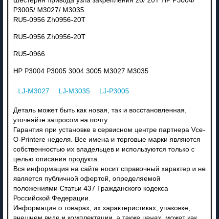
Шестерня привода узла закрепления 20/ 20T HP P3004/
P3005/ M3027/ M3035
RU5-0956 Zh0956-20T
RU5-0956 Zh0956-20T
RU5-0966
HP P3004 P3005 3004 3005 M3027 M3035
LJ-M3027
LJ-M3035
LJ-P3005
Деталь может быть как новая, так и восстановленная,
уточняйте запросом на почту.
Гарантия при установке в сервисном центре партнера Vce-
O-Printere неделя. Все имена и торговые марки являются
собственностью их владельцев и используются только с
целью описания продукта.
Вся информация на сайте носит справочный характер и не
является публичной офертой, определяемой
положениями Статьи 437 Гражданского кодекса
Российской Федерации.
Информация о товарах, их характеристиках, упаковке,
внешнем виде и комплектации, а также ценах, может как