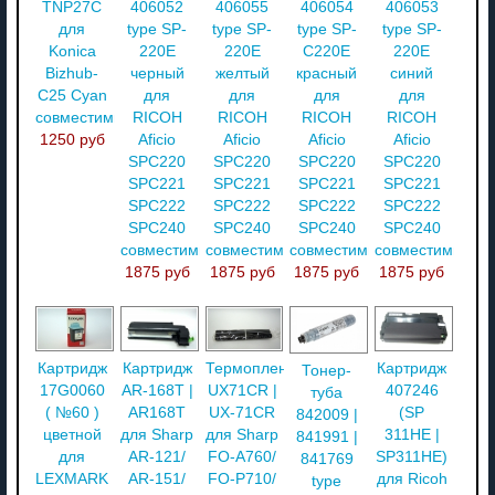
TNP27C
406052
406055
406054
406053
для
type SP-
type SP-
type SP-
type SP-
Konica
220E
220E
C220E
220E
Bizhub-
черный
желтый
красный
синий
C25 Cyan
для
для
для
для
совместимый
RICOH
RICOH
RICOH
RICOH
1250 руб
Aficio
Aficio
Aficio
Aficio
SPC220
SPC220
SPC220
SPC220
SPC221
SPC221
SPC221
SPC221
SPC222
SPC222
SPC222
SPC222
SPC240
SPC240
SPC240
SPC240
совместимый
совместимый
совместимый
совместимый
1875 руб
1875 руб
1875 руб
1875 руб
Картридж
Картридж
Термопленка
Картридж
Тонер-
17G0060
AR-168T |
UX71CR |
407246
туба
( №60 )
AR168T
UX-71CR
(SP
842009 |
цветной
для Sharp
для Sharp
311HE |
841991 |
для
AR-121/
FO-A760/
SP311HE)
841769
LEXMARK
AR-151/
FO-P710/
для Ricoh
type