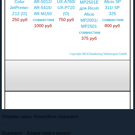
Color
AR-5012/
UX-A760/
Aficio SP
MP2501E
JetPrinter-
AR-5415/
UX-P710
311/ SP
для Ricoh
Z12 (O)
AR-M150
(O)
325
Aficio
250 руб
совместимый
750 руб
совместимый
MP2001/
1000 руб
800 руб
MP2501
совместимый
375 руб
Copyright MAXXmarketing Webdesigner GmbH
Отправка заказа. Пожалуйста, подождите
...
Подождите... Кладем товар в корзину