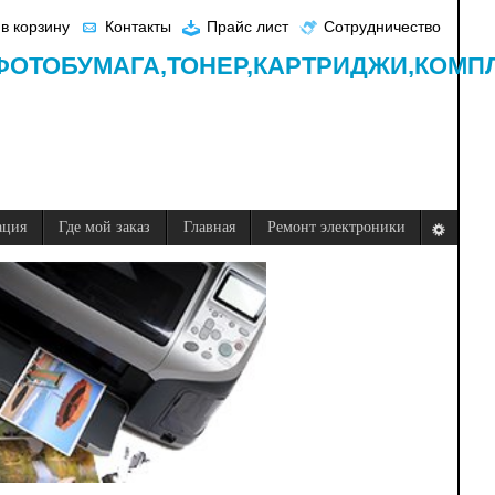
в корзину
Контакты
Прайс лист
Сотрудничество
ФОТОБУМАГА,
ТОНЕР,
КАРТРИДЖИ,
КОМП
ация
Где мой заказ
Главная
Ремонт электроники