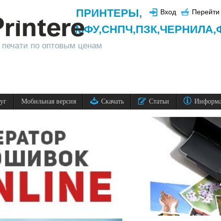
ПРИНТЕРЫ
,
Вход
Перейти 
МФУ,
СНПЧ,
ПЗК,
ЧЕРНИЛА,
 печати по оптовым ценам
луг
Мобильная версия
Скачать
Статьи
Информ