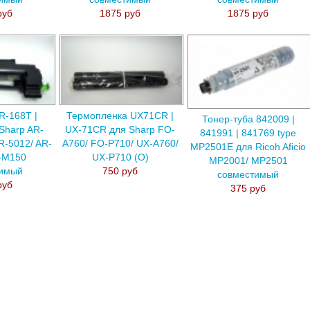
руб
1875 руб
1875 руб
R-168T |
Термопленка UX71CR |
Тонер-туба 842009 |
Sharp AR-
UX-71CR для Sharp FO-
841991 | 841769 type
R-5012/ AR-
A760/ FO-P710/ UX-A760/
MP2501E для Ricoh Aficio
-M150
UX-P710 (O)
MP2001/ MP2501
тимый
750 руб
совместимый
руб
375 руб