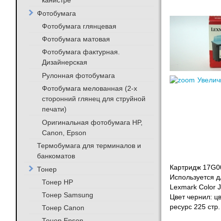
канистре
Фотобумага
Фотобумага глянцевая
Фотобумага матовая
Фотобумага фактурная.
Дизайнерская
Рулонная фотобумага
Увелич
Фотобумага мелованная (2-х
сторонний глянец для струйной
печати)
Оригинальная фотобумага HP,
Canon, Epson
Термобумага для терминалов и
банкоматов
Картридж 17G00
Тонер
Используется д
Тонер HP
Lexmark Color Je
Тонер Samsung
Цвет чернил: цв
ресурс 225 стр.
Тонер Canon
Тонер Epson