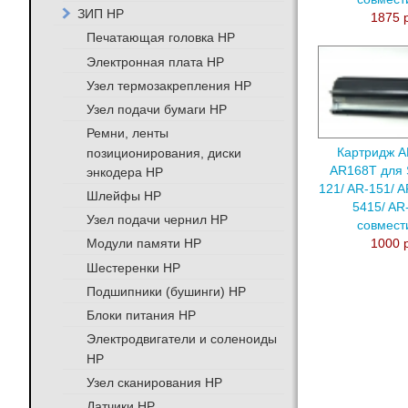
ЗИП HP
1875 
Печатающая головка HP
Электронная плата HP
Узел термозакрепления HP
Узел подачи бумаги HP
Ремни, ленты
позиционирования, диски
Картридж A
AR168T для 
энкодера HP
121/ AR-151/ A
Шлейфы HP
5415/ AR
Узел подачи чернил HP
совмес
Модули памяти HP
1000 
Шестеренки HP
Подшипники (бушинги) HP
Блоки питания HP
Электродвигатели и соленоиды
HP
Узел сканирования HP
Датчики HP