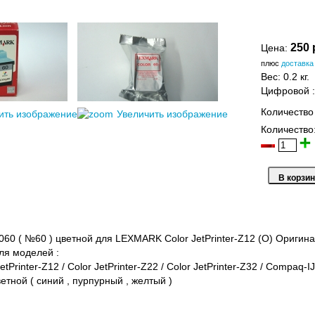
250 
Цена:
плюс
доставка
Вес:
0.2 кг.
Цифровой
Количество
ить изображение
Увеличить изображение
Количество
60 ( №60 ) цветной для LEXMARK Color JetPrinter-Z12 (O) Оригин
ля моделей :
tPrinter-Z12 / Color JetPrinter-Z22 / Color JetPrinter-Z32 / Compaq-I
етной ( синий , пурпурный , желтый )