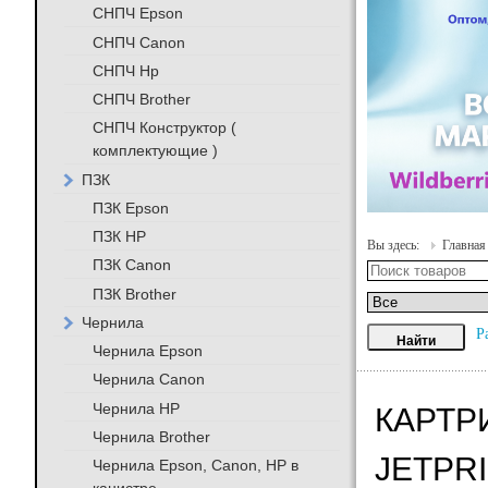
СНПЧ Epson
СНПЧ Canon
СНПЧ Hp
СНПЧ Brother
СНПЧ Конструктор (
комплектующие )
ПЗК
ПЗК Epson
ПЗК HP
Вы здесь:
Главная
ПЗК Canon
ПЗК Brother
Чернила
Р
Чернила Epson
Чернила Canon
Чернила HP
КАРТР
Чернила Brother
JETPRI
Чернила Epson, Canon, HP в