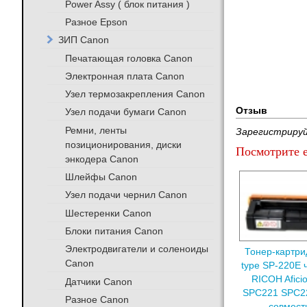
Power Assy ( блок питания )
Разное Epson
ЗИП Canon
Печатающая головка Canon
Электронная плата Canon
Узел термозакрепления Canon
Отзыв
Узел подачи бумаги Canon
Ремни, ленты
Зарегистрируй
позиционирования, диски
Посмотрите е
энкодера Canon
Шлейфы Canon
Узел подачи чернил Canon
Шестеренки Canon
Блоки питания Canon
Электродвигатели и соленоиды
Тонер-картри
Canon
type SP-220E 
RICOH Afici
Датчики Canon
SPC221 SPC2
Разное Canon
совмес