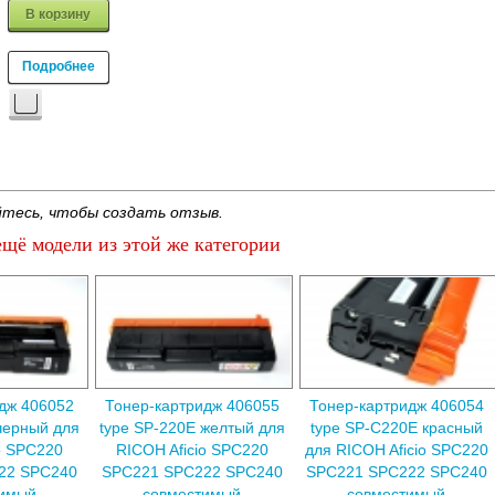
В корзину
Подробнее
тесь, чтобы создать отзыв.
щё модели из этой же категории
дж 406052
Тонер-картридж 406055
Тонер-картридж 406054
черный для
type SP-220E желтый для
type SP-C220E красный
o SPC220
RICOH Aficio SPC220
для RICOH Aficio SPC220
22 SPC240
SPC221 SPC222 SPC240
SPC221 SPC222 SPC240
тимый
совместимый
совместимый