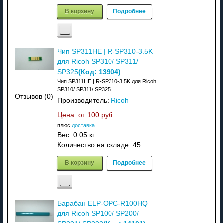
В корзину
Подробнее
Чип SP311HE | R-SP310-3.5K
для Ricoh SP310/ SP311/
(Код:
13904
)
SP325
Чип SP311HE | R-SP310-3.5K для Ricoh
SP310/ SP311/ SP325
Отзывов (0)
Производитель:
Ricoh
Цена: от
100 руб
плюс
доставка
Вес:
0.05 кг.
Количество на складе:
45
В корзину
Подробнее
Барабан ELP-OPC-R100HQ
для Ricoh SP100/ SP200/