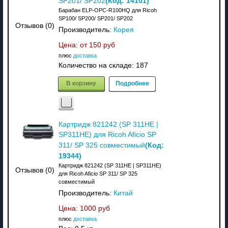
(Код:
14101
)
SP201/ SP202
Барабан ELP-OPC-R100HQ для Ricoh
SP100/ SP200/ SP201/ SP202
Отзывов (0)
Производитель:
Корея
Цена: от
150 руб
плюс
доставка
Количество на складе:
187
В корзину
Подробнее
Картридж 821242 (SP 311HE |
SP311HE) для Ricoh Aficio SP
(Код:
311/ SP 325 совместимый
19344
)
Картридж 821242 (SP 311HE | SP311HE)
Отзывов (0)
для Ricoh Aficio SP 311/ SP 325
совместимый
Производитель:
Китай
Цена:
1000 руб
плюс
доставка