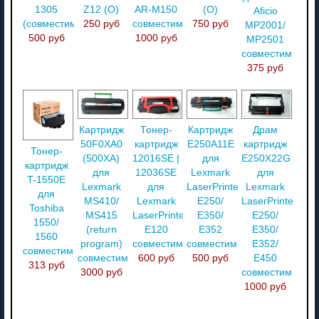
1305
Z12 (O)
AR-M150
(O)
Aficio
(совместимый)
250 руб
совместимый
750 руб
MP2001/
500 руб
1000 руб
MP2501
совместимый
375 руб
Картридж
Тонер-
Картридж
Драм
50F0XA0
картридж
E250A11E
картридж
Тонер-
(500XA)
12016SE |
для
E250X22G
картридж
для
12036SE
Lexmark
для
T-1550E
Lexmark
для
LaserPrinter
Lexmark
для
MS410/
Lexmark
E250/
LaserPrinter
Toshiba
MS415
LaserPrinter
E350/
E250/
1550/
(return
E120
E352
E350/
1560
program)
совместимый
совместимый
E352/
совместимый
совместимый
600 руб
500 руб
E450
313 руб
3000 руб
совместимый
1000 руб