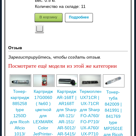
Вес:
0.5 кг.
Количество на складе:
11
В корзину
Подробнее
Отзыв
Зарегистрируйтесь, чтобы создать отзыв.
Посмотрите ещё модели из этой же категории
Тонер-
Картридж
Картридж
Термопленка
Тонер-
картридж
17G0060
AR-168T |
UX71CR |
туба
885258
( №60 )
AR168T
UX-71CR
842009 |
type
цветной
для Sharp
для Sharp
841991 |
1250D
для
AR-121/
FO-A760/
841769
для Ricoh
LEXMARK
AR-151/
FO-P710/
type
Aficio
Color
AR-5012/
UX-A760/
MP2501E
1013/
JetPrinter-
AR-5415/
UX-P710
для Ricoh