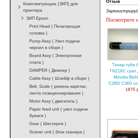
Отзыв
Комплектующие (ЗИП) для
принтера
Зарегистрируй
ЗИП Epson
Посмотрите е
Print Head ( Печатающая
головка )
Pump Assy ( Узел подачи
чернил в сборе )
Board Assy ( Электронная
плата )
Тонер-туба 
DAMPER ( Демпер )
TN216C cyan 
Minolta Biz
Cable Assy ( Шлейф в сборе )
C280/ C360 с
Belt, Scale ( ремень каретки,
1875 
лента позиционирования )
Motor Assy ( двигатель )
Paper feed unit ( узел подачи
бумаги )
Gear ( Шестерня )
Scaner unit ( блок сканера )