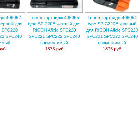
дж 406052
Тонер-картридж 406055
Тонер-картридж 406054
черный для
type SP-220E желтый для
type SP-C220E красный
o SPC220
RICOH Aficio SPC220
для RICOH Aficio SPC220
22 SPC240
SPC221 SPC222 SPC240
SPC221 SPC222 SPC240
тимый
совместимый
совместимый
руб
1875 руб
1875 руб