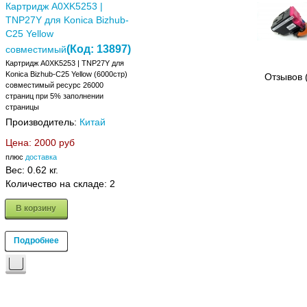
Картридж A0XK5253 |
TNP27Y для Konica Bizhub-
C25 Yellow
(Код:
13897
)
совместимый
Картридж A0XK5253 | TNP27Y для
Konica Bizhub-C25 Yellow (6000стр)
Отзывов 
совместимый ресурс 26000
страниц при 5% заполнении
страницы
Производитель:
Китай
Цена:
2000 руб
плюс
доставка
Вес:
0.62 кг.
Количество на складе:
2
В корзину
Подробнее