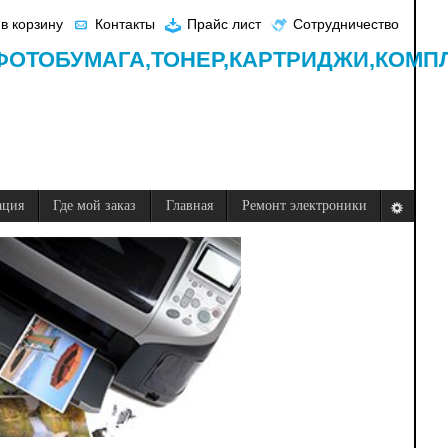
в корзину
Контакты
Прайс лист
Сотрудничество
ФОТОБУМАГА,
ТОНЕР,
КАРТРИДЖИ,
КОМП
ация
Где мой заказ
Главная
Ремонт электроники