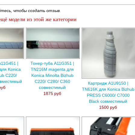
тесь, чтобы создать отзыв.
щё модели из этой же категории
A11G451 |
Тонер-туба A11G351 |
для Konica
TN216M magenta для
hub C220/
Konica Minolta Bizhub
овместимый
C220/ C280/ C360
Картридж A1U9150 |
руб
совместимый
TN616K для Konica Bizhub
1875 руб
PRESS C6000/ C7000
Black совместимый
1500 руб