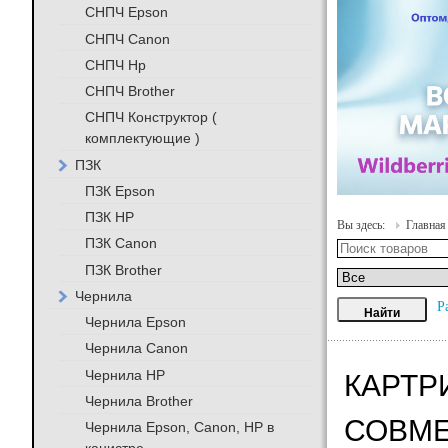
СНПЧ Epson
СНПЧ Canon
СНПЧ Hp
СНПЧ Brother
СНПЧ Конструктор (
комплектующие )
ПЗК
ПЗК Epson
ПЗК HP
Вы здесь:
Главная
ПЗК Canon
ПЗК Brother
Чернила
Р
Чернила Epson
Чернила Canon
Чернила HP
КАРТРИ
Чернила Brother
СОВМ
Чернила Epson, Canon, HP в