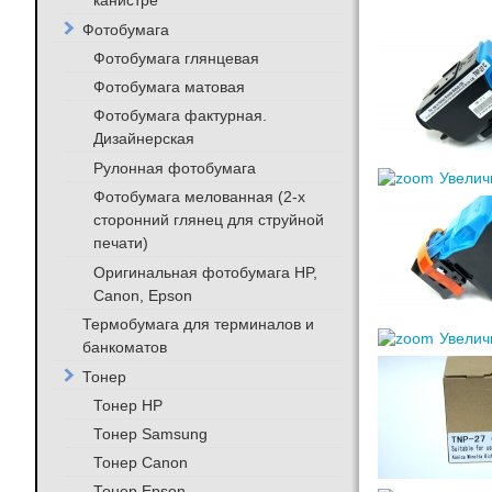
канистре
Фотобумага
Фотобумага глянцевая
Фотобумага матовая
Фотобумага фактурная.
Дизайнерская
Рулонная фотобумага
Увелич
Фотобумага мелованная (2-х
сторонний глянец для струйной
печати)
Оригинальная фотобумага HP,
Canon, Epson
Термобумага для терминалов и
Увелич
банкоматов
Тонер
Тонер HP
Тонер Samsung
Тонер Canon
Тонер Epson