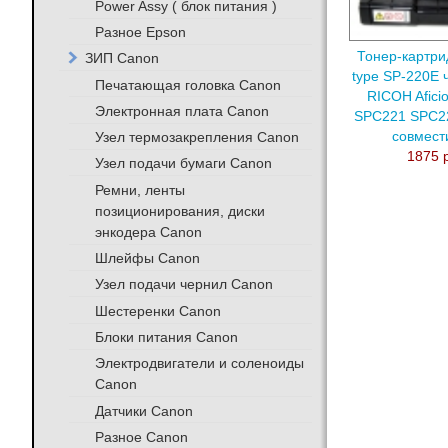
Power Assy ( блок питания )
Разное Epson
Тонер-картри
ЗИП Canon
type SP-220E 
Печатающая головка Canon
RICOH Afici
Электронная плата Canon
SPC221 SPC2
Узел термозакрепления Canon
совмес
1875 
Узел подачи бумаги Canon
Ремни, ленты
позиционирования, диски
энкодера Canon
Шлейфы Canon
Узел подачи чернил Canon
Шестеренки Canon
Блоки питания Canon
Электродвигатели и соленоиды
Canon
Датчики Canon
Разное Canon