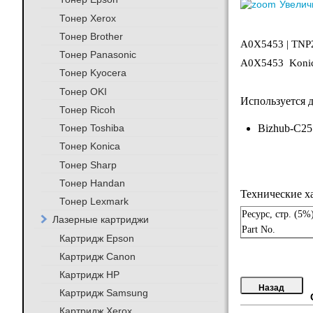
Увелич
Тонер Xerox
Тонер Brother
A0X5453 | TNP2
Тонер Panasonic
A0X5453 Konica
Тонер Kyocera
Тонер OKI
Используется 
Тонер Ricoh
Тонер Toshiba
Bizhub-C25
Тонер Konica
Тонер Sharp
Тонер Handan
Технические х
Тонер Lexmark
Ресурс, стр. (5%
Лазерные картриджи
Part No.
Картридж Epson
Картридж Canon
Картридж HP
Картридж Samsung
Картридж Xerox