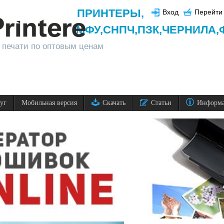
ПРИНТЕРЫ
,
Вход
Перейти 
МФУ,
СНПЧ,
ПЗК,
ЧЕРНИЛА,
 печати по оптовым ценам
луг
Мобильная версия
Скачать
Статьи
Информ