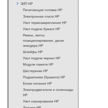
ЗИП HP
Печатающая головка HP
Электронная плата HP
Узел термозакрепления HP
Узел подачи бумаги HP
Ремни, ленты
позиционирования, диски
энкодера HP
Шлейфы HP
Узел подачи чернил HP
Модули памяти HP
Шестеренки HP
Подшипники (бушинги) HP
Блоки питания HP
Электродвигатели и соленоиды
HP
Узел сканирования HP
Датчики HP