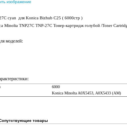
ить изображение
7C cyan для Konica Bizhub C25 ( 6000стр )
 Minolta TNP27C TNP-27C Тонер-картридж голубой /Toner Cartridg
для моделей:
арактеристики:
)
6000
Konica Minolta A0X5453, A0X5433 (AM)
Сопутствующие товары