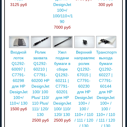
3125 руб
DesignJet
300 руб
100+/
100/110+/110/70/
90
7000 руб
Входной
Ролик
Узел
Верхний
Транспортер
лоток
захвата
подачи
направляющий
выхода
Q1292-
Q1292-
бумаги в
ролик
бумаги
60097 |
60210 |
сборе
Q1292-
Q1292-
C7791-
C7791-
Q1292-
67015 |
60227 |
60298
60200 HP
60211 |
C7791-
C7791-
для HP
DesignJet
C7791-
60230
60144
DesignJet
100/ 100
60201
для HP
для HP
100+/
Plus/ 110/
для HP
DesignJet
DesignJet
110+/ 130
110 Plus/
DesignJet
100+ /
100+ /
1500 руб
111/ 120/
100/ 110/
100 /
100 /
130
120/ 130
110+ / 110
110+ / 110
2500 руб
2500 руб
/ 111 / 120
/ 111 / 120
/ 130
/ 130