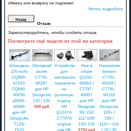
обмену или возврату не подлежит.
Читать подробнее
Отзыв
Зарегистрируйтесь, чтобы создать отзыв.
Посмотрите ещё модели из этой же категории
Шпиндель
Обходной
Устройство
Нож в
Направляющая
(24-inch)
валик
для
сборе
бумаги
CQ890-
C7791-
автоматического
Q1292-
C7791-
67043
60287
переключения
60064 |
60245 |
CQ890-
для HP
на
C7797-
C7791-
40030
DesignJet
рулонную
60007
60128
q5669-
120 / 130
подачу
для HP
для HP
40686
500 руб
HP
Designjet
DesignJet
для HP
Q1247A
30/ 110/
100+ /
DesignJet
C7797A
111/ 100/
100 /
T120/
original
120/ 130
110+ / 110
T520
для HP
3750 руб
/ 70 / 90