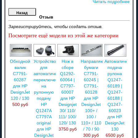
Читать подробнее
Отзыв
Зарегистрируйтесь, чтобы создать отзыв.
Посмотрите ещё модели из этой же категории
Обходной
Устройство
Нож в
Направляющая
Автоматическая
валик
для
сборе
бумаги
подача
C7791-
автоматического
Q1292-
C7791-
рулона
60287
переключения
60064 |
60245 |
Q1247-
для HP
на
C7797-
C7791-
60189 |
DesignJet
рулонную
60007
60128
Q1247-
120 / 130
подачу
для HP
для HP
60188 |
500 руб
HP
Designjet
DesignJet
Q1247-
Q1247A
30/ 110/
100+ /
60023
C7797A
111/ 100/
100 /
для HP
original
120/ 130
110+ / 110
DesignJet
для HP
3750 руб
/ 70 / 90
130
DesignJet
300 руб
6500 руб