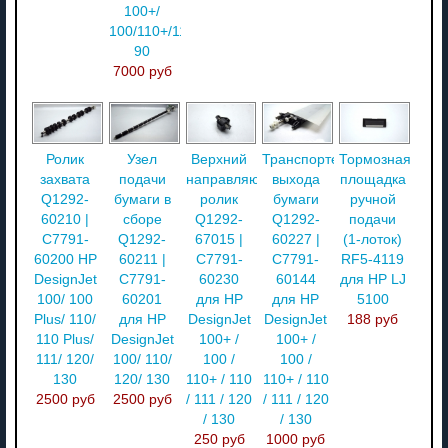
100+/
100/110+/110/70/
90
7000 руб
Ролик
Узел
Верхний
Транспортер
Тормозная
захвата
подачи
направляющий
выхода
площадка
Q1292-
бумаги в
ролик
бумаги
ручной
60210 |
сборе
Q1292-
Q1292-
подачи
C7791-
Q1292-
67015 |
60227 |
(1-лоток)
60200 HP
60211 |
C7791-
C7791-
RF5-4119
DesignJet
C7791-
60230
60144
для HP LJ
100/ 100
60201
для HP
для HP
5100
Plus/ 110/
для HP
DesignJet
DesignJet
188 руб
110 Plus/
DesignJet
100+ /
100+ /
111/ 120/
100/ 110/
100 /
100 /
130
120/ 130
110+ / 110
110+ / 110
2500 руб
2500 руб
/ 111 / 120
/ 111 / 120
/ 130
/ 130
250 руб
1000 руб