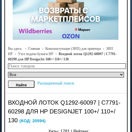
Вы здесь:
Главная
Комплектующие (ЗИП) для принтера
ЗИП
HP
Узел подачи бумаги HP
Входной лоток Q1292-60097 | C7791-
60298 для HP DesignJet 100+/ 110+/ 130
Расширенный поиск
ВХОДНОЙ ЛОТОК Q1292-60097 | C7791-
60298 ДЛЯ HP DESIGNJET 100+/ 110+/
130
(КОД:
20594
)
Хиты:
1781
|
Рейтинг: