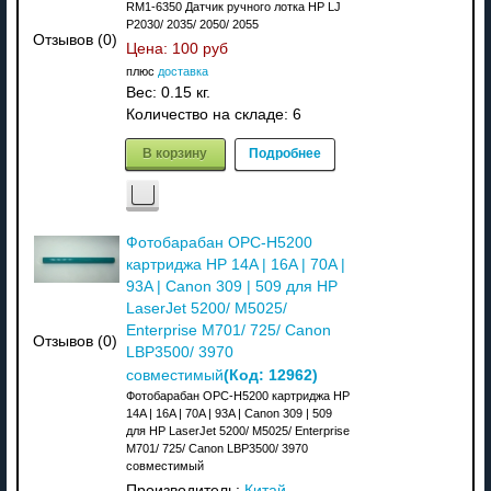
RM1-6350 Датчик ручного лотка HP LJ
P2030/ 2035/ 2050/ 2055
Отзывов (0)
Цена:
100 руб
плюс
доставка
Вес:
0.15 кг.
Количество на складе:
6
В корзину
Подробнее
Фотобарабан OPC-H5200
картриджа HP 14A | 16A | 70A |
93A | Canon 309 | 509 для HP
LaserJet 5200/ M5025/
Enterprise M701/ 725/ Canon
Отзывов (0)
LBP3500/ 3970
(Код:
12962
)
совместимый
Фотобарабан OPC-H5200 картриджа HP
14A | 16A | 70A | 93A | Canon 309 | 509
для HP LaserJet 5200/ M5025/ Enterprise
M701/ 725/ Canon LBP3500/ 3970
совместимый
Производитель:
Китай