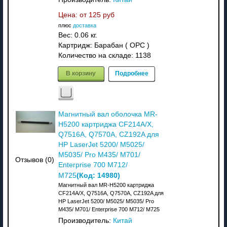
Цена: от
125 руб
плюс
доставка
Вес:
0.06 кг.
Картридж: Барабан ( OPC )
Количество на складе:
1138
В корзину
Подробнее
Магнитный вал оболочка MR-
H5200 картриджа CF214A/X,
Q7516A, Q7570A, CZ192A для
HP LaserJet 5200/ M5025/
M5035/ Pro M435/ M701/
Отзывов (0)
Enterprise 700 M712/
(Код:
14980
)
M725
Магнитный вал MR-H5200 картриджа
CF214A/X, Q7516A, Q7570A, CZ192A для
HP LaserJet 5200/ M5025/ M5035/ Pro
M435/ M701/ Enterprise 700 M712/ M725
Производитель:
Китай