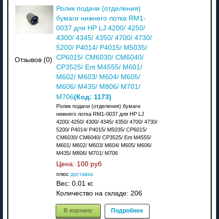
Ролик подачи (отделения)
бумаги нижнего лотка RM1-
0037 для HP LJ 4200/ 4250/
4300/ 4345/ 4350/ 4700/ 4730/
5200/ P4014/ P4015/ M5035/
CP6015/ CM6030/ CM6040/
Отзывов (0)
CP3525/ Ent M4555/ M601/
M602/ M603/ M604/ M605/
M606/ M435/ M806/ M701/
(Код:
1173
)
M706
Ролик подачи (отделения) бумаги
нижнего лотка RM1-0037 для HP LJ
4200/ 4250/ 4300/ 4345/ 4350/ 4700/ 4730/
5200/ P4014/ P4015/ M5035/ CP6015/
CM6030/ CM6040/ CP3525/ Ent M4555/
M601/ M602/ M603/ M604/ M605/ M606/
M435/ M806/ M701/ M706
Цена:
100 руб
плюс
доставка
Вес:
0.01 кг.
Количество на складе:
206
В корзину
Подробнее