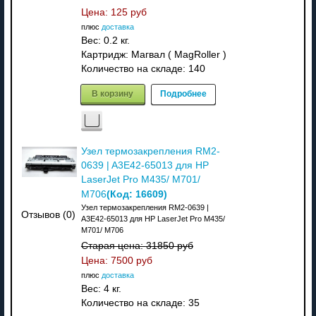
Цена:
125 руб
плюс
доставка
Вес:
0.2 кг.
Картридж: Магвал ( MagRoller )
Количество на складе:
140
В корзину
Подробнее
Узел термозакрепления RM2-
0639 | A3E42-65013 для HP
LaserJet Pro M435/ M701/
(Код:
16609
)
M706
Узел термозакрепления RM2-0639 |
Отзывов (0)
A3E42-65013 для HP LaserJet Pro M435/
M701/ M706
Старая цена:
31850 руб
Цена:
7500 руб
плюс
доставка
Вес:
4 кг.
Количество на складе:
35