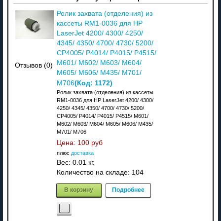
Ролик захвата (отделения) из
кассеты RM1-0036 для HP
LaserJet 4200/ 4300/ 4250/
4345/ 4350/ 4700/ 4730/ 5200/
CP4005/ P4014/ P4015/ P4515/
M601/ M602/ M603/ M604/
Отзывов (0)
M605/ M606/ M435/ M701/
(Код:
1172
)
M706
Ролик захвата (отделения) из кассеты
RM1-0036 для HP LaserJet 4200/ 4300/
4250/ 4345/ 4350/ 4700/ 4730/ 5200/
CP4005/ P4014/ P4015/ P4515/ M601/
M602/ M603/ M604/ M605/ M606/ M435/
M701/ M706
Цена:
100 руб
плюс
доставка
Вес:
0.01 кг.
Количество на складе:
104
В корзину
Подробнее