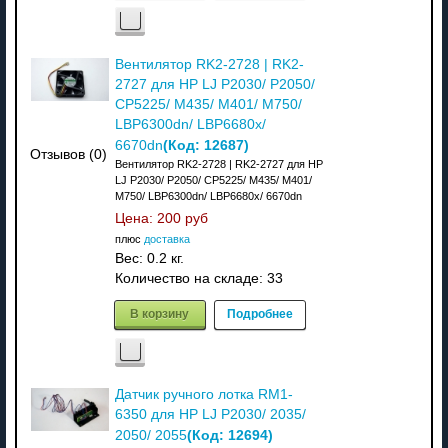
Вентилятор RK2-2728 | RK2-
2727 для HP LJ P2030/ P2050/
CP5225/ M435/ M401/ M750/
LBP6300dn/ LBP6680x/
(Код:
12687
)
6670dn
Отзывов (0)
Вентилятор RK2-2728 | RK2-2727 для HP
LJ P2030/ P2050/ CP5225/ M435/ M401/
M750/ LBP6300dn/ LBP6680x/ 6670dn
Цена:
200 руб
плюс
доставка
Вес:
0.2 кг.
Количество на складе:
33
В корзину
Подробнее
Датчик ручного лотка RM1-
6350 для HP LJ P2030/ 2035/
(Код:
12694
)
2050/ 2055