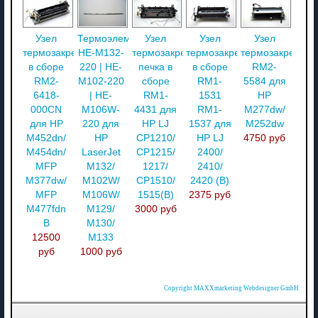
Узел
Термоэлемент
Узел
Узел
Узел
термозакрепления
HE-M132-
термозакрепления
термозакрепления
термозакреплен
в сборе
220 | HE-
печка в
в сборе
RM2-
RM2-
M102-220
сборе
RM1-
5584 для
6418-
| HE-
RM1-
1531
HP
000CN
M106W-
4431 для
RM1-
М277dw/
для HP
220 для
HP LJ
1537 для
M252dw
M452dn/
HP
CP1210/
HP LJ
4750 руб
M454dn/
LaserJet
CP1215/
2400/
MFP
M132/
1217/
2410/
M377dw/
M102W/
CP1510/
2420 (В)
MFP
M106W/
1515(B)
2375 руб
M477fdn
M129/
3000 руб
В
M130/
12500
M133
руб
1000 руб
Copyright MAXXmarketing Webdesigner GmbH