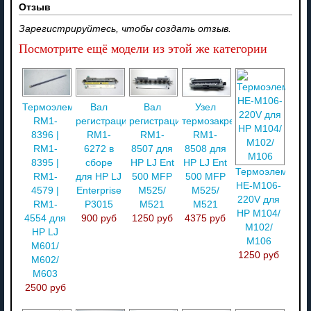
Отзыв
Зарегистрируйтесь, чтобы создать отзыв.
Посмотрите ещё модели из этой же категории
Термоэлемент
Вал
Вал
Узел
RM1-
регистрации
регистрации
термозакрепления
8396 |
RM1-
RM1-
RM1-
RM1-
6272 в
8507 для
8508 для
8395 |
сборе
HP LJ Ent
HP LJ Ent
Термоэлемент
RM1-
для HP LJ
500 MFP
500 MFP
HE-M106-
4579 |
Enterprise
M525/
M525/
220V для
RM1-
P3015
M521
M521
HP M104/
4554 для
900 руб
1250 руб
4375 руб
M102/
HP LJ
M106
M601/
1250 руб
M602/
M603
2500 руб