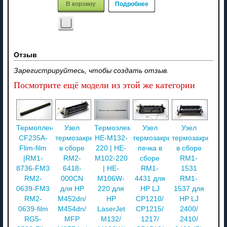
В корзину
Подробнее
Отзыв
Зарегистрируйтесь, чтобы создать отзыв.
Посмотрите ещё модели из этой же категории
Термопленка
Узел
Термоэлемент
Узел
Узел
CF235A-
термозакрепления
HE-M132-
термозакрепления
термозакреплен
Flim-film
в сборе
220 | HE-
печка в
в сборе
|RM1-
RM2-
M102-220
сборе
RM1-
8736-FM3
6418-
| HE-
RM1-
1531
RM2-
000CN
M106W-
4431 для
RM1-
0639-FM3
для HP
220 для
HP LJ
1537 для
RM2-
M452dn/
HP
CP1210/
HP LJ
0639-film
M454dn/
LaserJet
CP1215/
2400/
RG5-
MFP
M132/
1217/
2410/