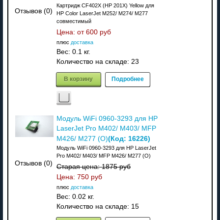
Картридж CF402X (HP 201X) Yellow для
Отзывов (0)
HP Color LaserJet M252/ M274/ M277
совместимый
Цена: от
600 руб
плюс
доставка
Вес:
0.1 кг.
Количество на складе:
23
В корзину
Подробнее
Модуль WiFi 0960-3293 для HP
LaserJet Pro M402/ M403/ MFP
(Код:
16226
)
M426/ M277 (О)
Модуль WiFi 0960-3293 для HP LaserJet
Pro M402/ M403/ MFP M426/ M277 (О)
Отзывов (0)
Старая цена:
1875 руб
Цена:
750 руб
плюс
доставка
Вес:
0.02 кг.
Количество на складе:
15