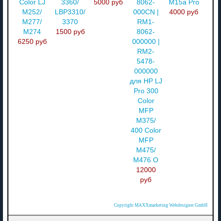
Color LJ
3360/
5000 руб
8062-
M15a Pro
M252/
LBP3310/
000CN |
4000 руб
M277/
3370
RM1-
M274
1500 руб
8062-
6250 руб
000000 |
RM2-
5478-
000000
для HP LJ
Pro 300
Color
MFP
M375/
400 Color
MFP
M475/
M476 О
12000
руб
Copyright MAXXmarketing Webdesigner GmbH