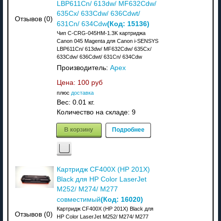
LBP611Cn/ 613dw/ MF632Cdw/
635Cx/ 633Cdw/ 636Cdwt/
Отзывов (0)
(Код:
15136
)
631Cn/ 634Cdw
Чип C-CRG-045HM-1.3K картриджа
Canon 045 Magenta для Canon i-SENSYS
LBP611Cn/ 613dw/ MF632Cdw/ 635Cx/
633Cdw/ 636Cdwt/ 631Cn/ 634Cdw
Производитель:
Apex
Цена:
100 руб
плюс
доставка
Вес:
0.01 кг.
Количество на складе:
9
В корзину
Подробнее
Картридж CF400X (HP 201X)
Black для HP Color LaserJet
M252/ M274/ M277
(Код:
16020
)
совместимый
Картридж CF400X (HP 201X) Black для
Отзывов (0)
HP Color LaserJet M252/ M274/ M277