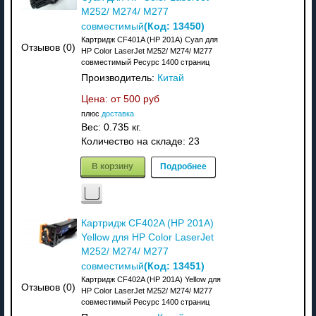
M252/ M274/ M277
(Код:
13450
)
совместимый
Картридж CF401A (HP 201A) Cyan для
Отзывов (0)
HP Color LaserJet M252/ M274/ M277
совместимый Ресурс 1400 страниц
Производитель:
Китай
Цена: от
500 руб
плюс
доставка
Вес:
0.735 кг.
Количество на складе:
23
В корзину
Подробнее
Картридж CF402A (HP 201A)
Yellow для HP Color LaserJet
M252/ M274/ M277
(Код:
13451
)
совместимый
Картридж CF402A (HP 201A) Yellow для
Отзывов (0)
HP Color LaserJet M252/ M274/ M277
совместимый Ресурс 1400 страниц