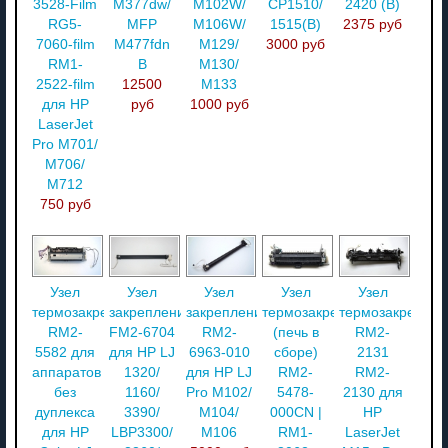
3528-Film
M377dw/
M102W/
CP1510/
2420 (В)
RG5-
MFP
M106W/
1515(B)
2375 руб
7060-film
M477fdn
M129/
3000 руб
RM1-
В
M130/
2522-film
12500
M133
для HP
руб
1000 руб
LaserJet
Pro M701/
M706/
M712
750 руб
Узел
Узел
Узел
Узел
Узел
термозакрепления
закрепления
закрепления
термозакрепления
термозакреплен
RM2-
FM2-6704
RM2-
(печь в
RM2-
5582 для
для HP LJ
6963-010
сборе)
2131
аппаратов
1320/
для HP LJ
RM2-
RM2-
без
1160/
Pro M102/
5478-
2130 для
дуплекса
3390/
M104/
000CN |
HP
для HP
LBP3300/
M106
RM1-
LaserJet