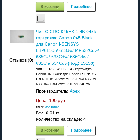
В корзину
Подробнее
Чип C-CRG-045HK-1.4K 045k
картриджа Canon 045 Black
для Canon i-SENSYS
LBP611Cn/ 613dw/ MF632Cdw/
635Cx/ 633Cdw/ 636Cdwt/
Отзывов (0)
(Код:
15133
)
631Cn/ 634Cdw
Чип C-CRG-045HK-1.4K картриджа
Canon 045 Black для Canon i-SENSYS
LBP611Cn/ 613dw/ MF632Cdw/ 635Cx/
633Cdw/ 636Cdwt/ 631Cn/ 634Cdw
Производитель:
Apex
Цена:
100 руб
плюс
доставка
Вес:
0.01 кг.
Количество на складе:
4
В корзину
Подробнее