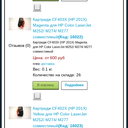
Картридж CF403X (HP 201X)
Magenta для HP Color LaserJet
M252/ M274/ M277
(Код:
16022
)
совместимый
Картридж CF403X (HP 201X) Magenta
Отзывов (0)
для HP Color LaserJet M252/ M274/ M277
совместимый
Цена: от
600 руб
плюс
доставка
Вес:
0.1 кг.
Количество на складе:
26
В корзину
Подробнее
Картридж CF402X (HP 201X)
Yellow для HP Color LaserJet
M252/ M274/ M277
(Код:
16023
)
совместимый