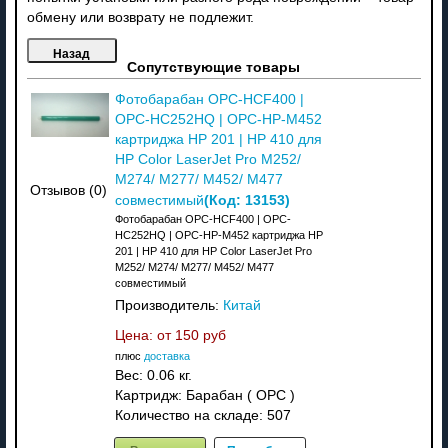
обмену или возврату не подлежит.
Сопутствующие товары
Фотобарабан OPC-HCF400 |
OPC-HC252HQ | OPC-HP-M452
картриджа HP 201 | HP 410 для
HP Color LaserJet Pro M252/
M274/ M277/ M452/ M477
Отзывов (0)
(Код:
13153
)
совместимый
Фотобарабан OPC-HCF400 | OPC-
HC252HQ | OPC-HP-M452 картриджа HP
201 | HP 410 для HP Color LaserJet Pro
M252/ M274/ M277/ M452/ M477
совместимый
Производитель:
Китай
Цена: от
150 руб
плюс
доставка
Вес:
0.06 кг.
Картридж: Барабан ( OPC )
Количество на складе:
507