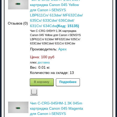
картриджа Canon 045 Yellow
для Canon i-SENSYS
LBP611Cn/ 613dw/ MF632Cdw/
635Cx/ 633Cdw/ 636Cdwt/
Отзывов (0)
(Код:
15135
)
631Cn/ 634Cdw
Чип C-CRG-045HY-1.3K картриджа
Canon 045 Yellow для Canon i-SENSYS
LBP611Cn/ 613dw/ MF632Cdw/ 635Cx/
633Cdw/ 636Cdwt/ 631Cn/ 634Cdw
Производитель:
Apex
Цена:
100 руб
плюс
доставка
Вес:
0.01 кг.
Количество на складе:
13
В корзину
Подробнее
Чип C-CRG-045HM-1.3K 045m
картриджа Canon 045 Magenta
для Canon i-SENSYS