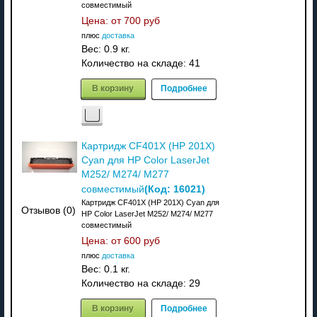
совместимый
Цена: от
700 руб
плюс
доставка
Вес:
0.9 кг.
Количество на складе:
41
В корзину
Подробнее
Картридж CF401X (HP 201X)
Cyan для HP Color LaserJet
M252/ M274/ M277
(Код:
16021
)
совместимый
Картридж CF401X (HP 201X) Cyan для
Отзывов (0)
HP Color LaserJet M252/ M274/ M277
совместимый
Цена: от
600 руб
плюс
доставка
Вес:
0.1 кг.
Количество на складе:
29
В корзину
Подробнее