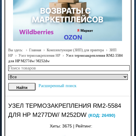
Вы здесь:
Главная
Комплектующие (ЗИП) для принтера
ЗИП
HP
Узел термозакрепления HP
Узел термозакрепления RM2-5584
для HP М277dw/ M252dw
Расширенный поиск
УЗЕЛ ТЕРМОЗАКРЕПЛЕНИЯ RM2-5584
ДЛЯ HP М277DW/ M252DW
(КОД:
26490
)
Хиты:
3675
|
Рейтинг: