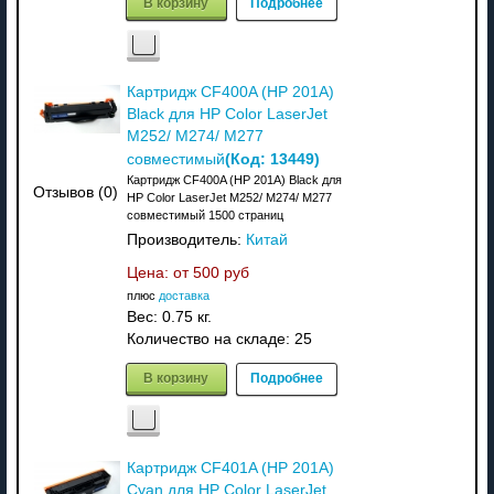
В корзину
Подробнее
Картридж CF400A (HP 201A)
Black для HP Color LaserJet
M252/ M274/ M277
(Код:
13449
)
совместимый
Картридж CF400A (HP 201A) Black для
Отзывов (0)
HP Color LaserJet M252/ M274/ M277
совместимый 1500 страниц
Производитель:
Китай
Цена: от
500 руб
плюс
доставка
Вес:
0.75 кг.
Количество на складе:
25
В корзину
Подробнее
Картридж CF401A (HP 201A)
Cyan для HP Color LaserJet