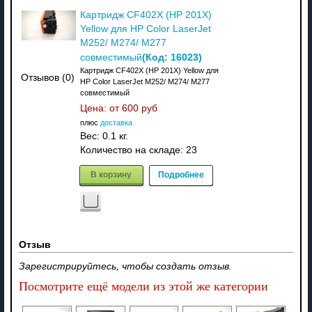
Картридж CF402X (HP 201X)
Yellow для HP Color LaserJet
M252/ M274/ M277
(Код:
16023
)
совместимый
Картридж CF402X (HP 201X) Yellow для
Отзывов (0)
HP Color LaserJet M252/ M274/ M277
совместимый
Цена: от
600 руб
плюс
доставка
Вес:
0.1 кг.
Количество на складе:
23
В корзину
Подробнее
Отзыв
Зарегистрируйтесь, чтобы создать отзыв.
Посмотрите ещё модели из этой же категории