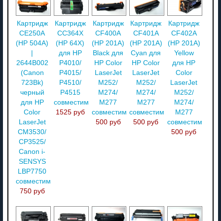
Картридж
Картридж
Картридж
Картридж
Картридж
CE250A
CC364X
CF400A
CF401A
CF402A
(HP 504A)
(HP 64X)
(HP 201A)
(HP 201A)
(HP 201A)
|
для HP
Black для
Cyan для
Yellow
2644B002
P4010/
HP Color
HP Color
для HP
(Canon
P4015/
LaserJet
LaserJet
Color
723Bk)
P4510/
M252/
M252/
LaserJet
черный
P4515
M274/
M274/
M252/
для HP
совместимый
M277
M277
M274/
Color
1525 руб
совместимый
совместимый
M277
LaserJet
500 руб
500 руб
совместимый
CM3530/
500 руб
CP3525/
Canon i-
SENSYS
LBP7750
совместимый
750 руб