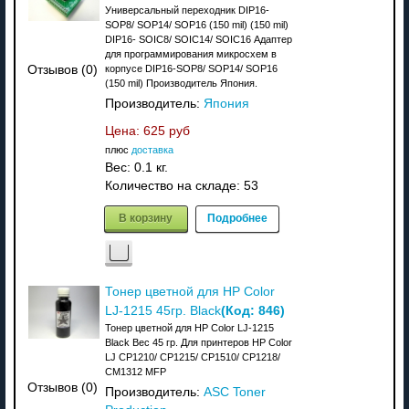
Универсальный переходник DIP16-
SOP8/ SOP14/ SOP16 (150 mil) (150 mil)
DIP16- SOIC8/ SOIC14/ SOIC16 Адаптер
для программирования микросхем в
корпусе DIP16-SOP8/ SOP14/ SOP16
Отзывов (0)
(150 mil) Производитель Япония.
Производитель:
Япония
Цена:
625 руб
плюс
доставка
Вес:
0.1 кг.
Количество на складе:
53
В корзину
Подробнее
Тонер цветной для HP Color
(Код:
846
)
LJ-1215 45гр. Black
Тонер цветной для HP Color LJ-1215
Black Вес 45 гр. Для принтеров HP Color
LJ CP1210/ CP1215/ CP1510/ CP1218/
CM1312 MFP
Отзывов (0)
Производитель:
ASC Toner