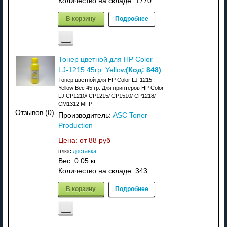
Количество на складе:
1770
В корзину
Подробнее
Тонер цветной для HP Color
(Код:
848
)
LJ-1215 45гр. Yellow
Тонер цветной для HP Color LJ-1215
Yellow Вес 45 гр. Для принтеров HP Color
LJ CP1210/ CP1215/ CP1510/ CP1218/
CM1312 MFP
Отзывов (0)
Производитель:
ASC Toner
Production
Цена: от
88 руб
плюс
доставка
Вес:
0.05 кг.
Количество на складе:
343
В корзину
Подробнее