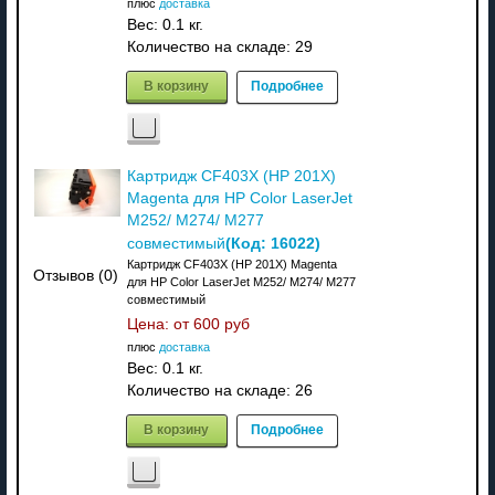
плюс
доставка
Вес:
0.1 кг.
Количество на складе:
29
В корзину
Подробнее
Картридж CF403X (HP 201X)
Magenta для HP Color LaserJet
M252/ M274/ M277
(Код:
16022
)
совместимый
Картридж CF403X (HP 201X) Magenta
Отзывов (0)
для HP Color LaserJet M252/ M274/ M277
совместимый
Цена: от
600 руб
плюс
доставка
Вес:
0.1 кг.
Количество на складе:
26
В корзину
Подробнее