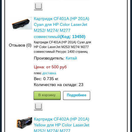
Картридж CF401A (HP 201A)
Cyan для HP Color LaserJet
M252/ M274/ M277
(Код:
13450
)
совместимый
Картридж CF401A (HP 201A) Cyan для
Отзывов (0)
HP Color LaserJet M252/ M274/ M277
совместимый Ресурс 1400 страниц
Производитель:
Китай
Цена: от
500 руб
плюс
доставка
Вес:
0.735 кг.
Количество на складе:
23
В корзину
Подробнее
Картридж CF402A (HP 201A)
Yellow для HP Color LaserJet
M252/ M274/ M277