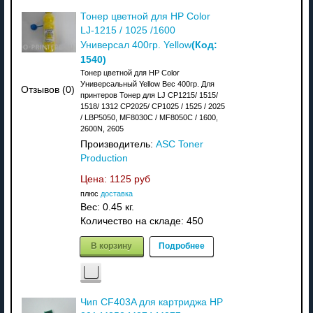
Тонер цветной для HP Color
LJ-1215 / 1025 /1600
(Код:
Универсал 400гр. Yellow
1540
)
Тонер цветной для HP Color
Универсальный Yellow Вес 400гр. Для
Отзывов (0)
принтеров Тонер для LJ CP1215/ 1515/
1518/ 1312 CP2025/ CP1025 / 1525 / 2025
/ LBP5050, MF8030C / MF8050C / 1600,
2600N, 2605
Производитель:
ASC Toner
Production
Цена:
1125 руб
плюс
доставка
Вес:
0.45 кг.
Количество на складе:
450
В корзину
Подробнее
Чип CF403A для картриджа HP