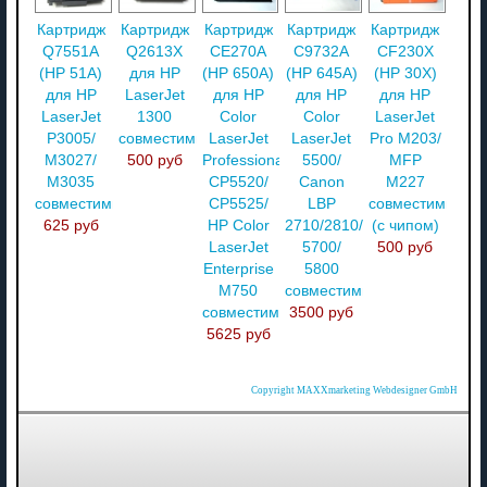
Картридж
Картридж
Картридж
Картридж
Картридж
Q7551A
Q2613X
CE270A
C9732A
CF230X
(HP 51A)
для HP
(HP 650A)
(НР 645A)
(HP 30X)
для HP
LaserJet
для HP
для HP
для HP
LaserJet
1300
Color
Color
LaserJet
P3005/
совместимый
LaserJet
LaserJet
Pro M203/
M3027/
500 руб
Professional
5500/
MFP
M3035
CP5520/
Canon
M227
совместимый
CP5525/
LBP
совместимый
625 руб
HP Color
2710/2810/
(с чипом)
LaserJet
5700/
500 руб
Enterprise
5800
M750
совместимый
совместимый
3500 руб
5625 руб
Copyright MAXXmarketing Webdesigner GmbH