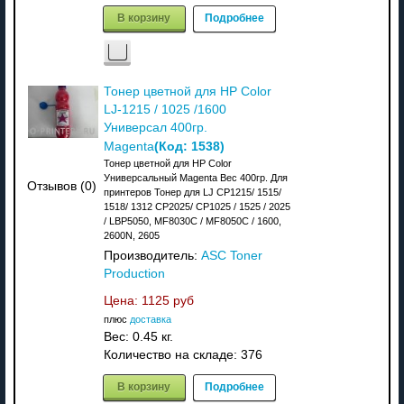
В корзину
Подробнее
Тонер цветной для HP Color
LJ-1215 / 1025 /1600
Универсал 400гр.
(Код:
1538
)
Magenta
Тонер цветной для HP Color
Универсальный Magenta Вес 400гр. Для
Отзывов (0)
принтеров Тонер для LJ CP1215/ 1515/
1518/ 1312 CP2025/ CP1025 / 1525 / 2025
/ LBP5050, MF8030C / MF8050C / 1600,
2600N, 2605
Производитель:
ASC Toner
Production
Цена:
1125 руб
плюс
доставка
Вес:
0.45 кг.
Количество на складе:
376
В корзину
Подробнее