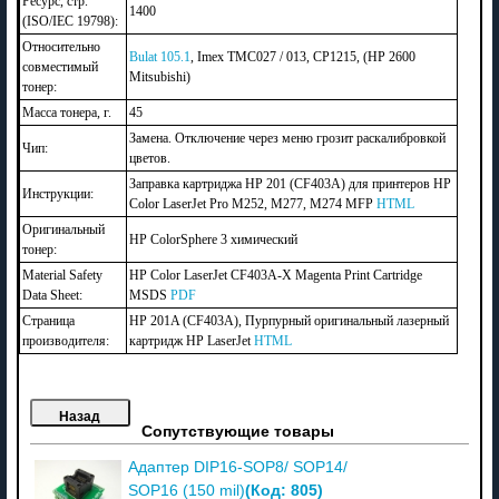
Ресурс, стр.
1400
(ISO/IEC 19798):
Относительно
Bulat 105.1
, Imex TMC027 / 013, CP1215, (HP 2600
совместимый
Mitsubishi)
тонер:
Масса тонера, г.
45
Замена. Отключение через меню грозит раскалибровкой
Чип:
цветов.
Заправка картриджа HP 201 (CF403A) для принтеров HP
Инструкции:
Color LaserJet Pro M252, M277, M274 MFP
HTML
Оригинальный
HP ColorSphere 3 химический
тонер:
Material Safety
HP Color LaserJet CF403A-X Magenta Print Cartridge
Data Sheet:
MSDS
PDF
Страница
HP 201A (CF403A), Пурпурный оригинальный лазерный
производителя:
картридж HP LaserJet
HTML
Сопутствующие товары
Адаптер DIP16-SOP8/ SOP14/
(Код:
805
)
SOP16 (150 mil)