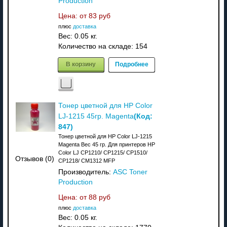
Production
Цена: от
83 руб
плюс
доставка
Вес:
0.05 кг.
Количество на складе:
154
В корзину
Подробнее
Тонер цветной для HP Color
(Код:
LJ-1215 45гр. Magenta
847
)
Тонер цветной для HP Color LJ-1215
Magenta Вес 45 гр. Для принтеров HP
Color LJ CP1210/ CP1215/ CP1510/
Отзывов (0)
CP1218/ CM1312 MFP
Производитель:
ASC Toner
Production
Цена: от
88 руб
плюс
доставка
Вес:
0.05 кг.