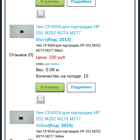
В корзину
Подробнее
Чип CF400A для картриджа HP
201 M252 M274 M277
(Код:
2013
)
Black
Чип CF400A для картриджа HP 201 M252
M274 M277 Black
Отзывов (0)
Цена:
100 руб
плюс
доставка
Вес:
0.08 кг.
Количество на складе:
15
В корзину
Подробнее
Чип CF402A для картриджа HP
201 M252 M274 M277
(Код:
2014
)
Yellow
Чип CF402A для картриджа HP 201 M252
M274 M277 Yellow