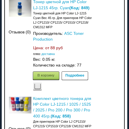
Тонер цветной для HP Color
(Код:
849
)
LJ-1215 45гр. Cyan
Тонер цветной для HP Color LJ-1215
Cyan Вес 45 гр. Для принтеров HP Color
LJ CP1210/ CP1215/ CP1510/ CP1218/
CM1312 MFP
Отзывов (0)
Производитель:
ASC Toner
Production
Цена: от
88 руб
плюс
доставка
Вес:
0.05 кг.
Количество на складе:
77
В корзину
Подробнее
Комплект цветного тонера для
HP Color LJ-1215 / 1025 / 1525
/ 2025 / Pro 200 / Pro 300 / Pro
(Код:
858
)
400 45гр.
Для принтеров HP Color LJ CP1210/
CP1215/ CP1510/ CP1218/ CM1312 MFP
Отзывов (0)