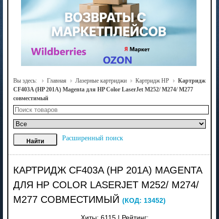
Вы здесь:
Главная
Лазерные картриджи
Картридж HP
Картридж
CF403A (HP 201A) Magenta для HP Color LaserJet M252/ M274/ M277
совместимый
Расширенный поиск
КАРТРИДЖ CF403A (HP 201A) MAGENTA
ДЛЯ HP COLOR LASERJET M252/ M274/
M277 СОВМЕСТИМЫЙ
(КОД:
13452
)
Хиты:
6115
|
Рейтинг: