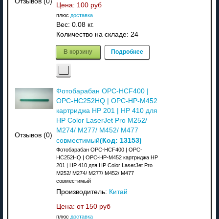
Отзывов (0)
Цена:
100 руб
плюс
доставка
Вес:
0.08 кг.
Количество на складе:
24
В корзину
Подробнее
Фотобарабан OPC-HCF400 |
OPC-HC252HQ | OPC-HP-M452
картриджа HP 201 | HP 410 для
HP Color LaserJet Pro M252/
M274/ M277/ M452/ M477
Отзывов (0)
(Код:
13153
)
совместимый
Фотобарабан OPC-HCF400 | OPC-
HC252HQ | OPC-HP-M452 картриджа HP
201 | HP 410 для HP Color LaserJet Pro
M252/ M274/ M277/ M452/ M477
совместимый
Производитель:
Китай
Цена: от
150 руб
плюс
доставка