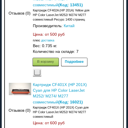
(Код:
13451
)
совместимый
Картридж CF402A (HP 201A) Yellow для
Отзывов (0)
HP Color LaserJet M252/ M274/ M277
совместимый Ресурс 1400 страниц
Производитель:
Китай
Цена: от
500 руб
плюс
доставка
Вес:
0.735 кг.
Количество на складе:
7
В корзину
Подробнее
Картридж CF401X (HP 201X)
Cyan для HP Color LaserJet
M252/ M274/ M277
(Код:
16021
)
совместимый
Картридж CF401X (HP 201X) Cyan для
Отзывов (0)
HP Color LaserJet M252/ M274/ M277
совместимый
Цена: от
600 руб