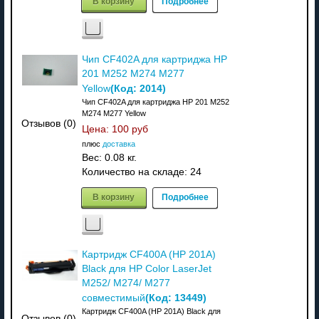
В корзину
Подробнее
Чип CF402A для картриджа HP
201 M252 M274 M277
(Код:
2014
)
Yellow
Чип CF402A для картриджа HP 201 M252
M274 M277 Yellow
Отзывов (0)
Цена:
100 руб
плюс
доставка
Вес:
0.08 кг.
Количество на складе:
24
В корзину
Подробнее
Картридж CF400A (HP 201A)
Black для HP Color LaserJet
M252/ M274/ M277
(Код:
13449
)
совместимый
Картридж CF400A (HP 201A) Black для
Отзывов (0)