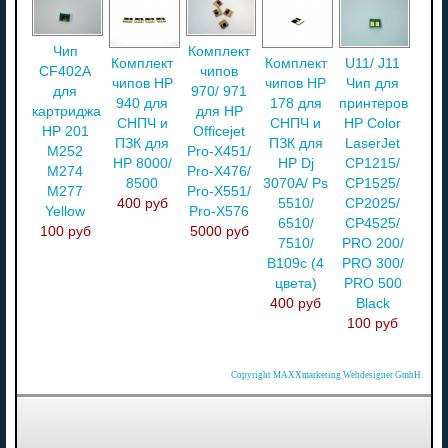
Чип
Комплект
Комплект
Комплект
U11/ J11
CF402A
чипов
чипов HP
чипов HP
Чип для
для
970/ 971
940 для
178 для
принтеров
картриджа
для HP
СНПЧ и
СНПЧ и
HP Color
HP 201
Officejet
ПЗК для
ПЗК для
LaserJet
M252
Pro-X451/
HP 8000/
HP Dj
CP1215/
M274
Pro-X476/
8500
3070A/ Ps
CP1525/
M277
Pro-X551/
400 руб
5510/
CP2025/
Yellow
Pro-X576
6510/
CP4525/
100 руб
5000 руб
7510/
PRO 200/
B109c (4
PRO 300/
цвета)
PRO 500
400 руб
Black
100 руб
Copyright MAXXmarketing Webdesigner GmbH