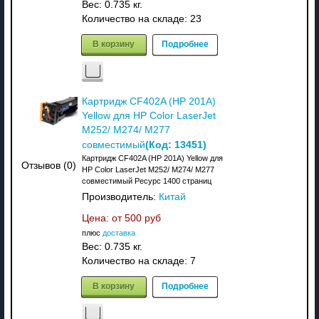
Вес:
0.735 кг.
Количество на складе:
23
В корзину
Подробнее
Картридж CF402A (HP 201A)
Yellow для HP Color LaserJet
M252/ M274/ M277
(Код:
13451
)
совместимый
Картридж CF402A (HP 201A) Yellow для
Отзывов (0)
HP Color LaserJet M252/ M274/ M277
совместимый Ресурс 1400 страниц
Производитель:
Китай
Цена: от
500 руб
плюс
доставка
Вес:
0.735 кг.
Количество на складе:
7
В корзину
Подробнее