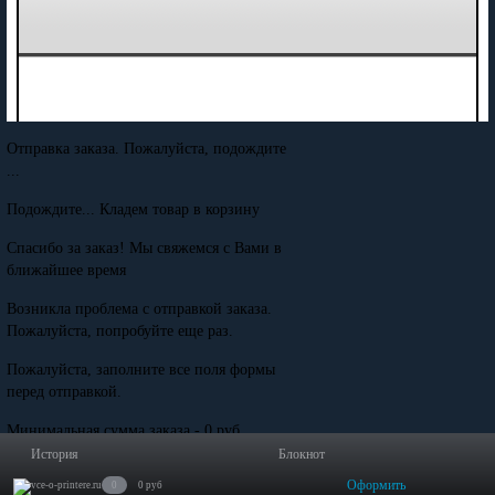
Отправка заказа. Пожалуйста, подождите
...
Подождите... Кладем товар в корзину
Спасибо за заказ! Мы свяжемся с Вами в
ближайшее время
Возникла проблема с отправкой заказа.
Пожалуйста, попробуйте еще раз.
Пожалуйста, заполните все поля формы
перед отправкой.
Минимальная сумма заказа - 0 руб.
История
Блокнот
Оформить
0
0 руб