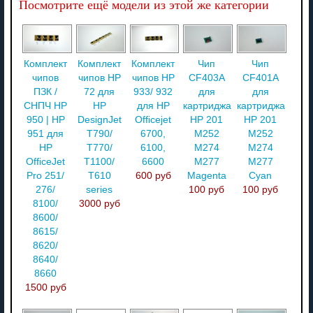
Посмотрите ещё модели из этой же категории
Комплект
Комплект
Комплект
Чип
Чип
чипов
чипов HP
чипов HP
CF403A
CF401A
ПЗК /
72 для
933/ 932
для
для
СНПЧ HP
HP
для HP
картриджа
картриджа
950 | HP
DesignJet
Officejet
HP 201
HP 201
951 для
T790/
6700,
M252
M252
HP
T770/
6100,
M274
M274
OfficeJet
T1100/
6600
M277
M277
Pro 251/
T610
600 руб
Magenta
Cyan
276/
series
100 руб
100 руб
8100/
3000 руб
8600/
8615/
8620/
8640/
8660
1500 руб