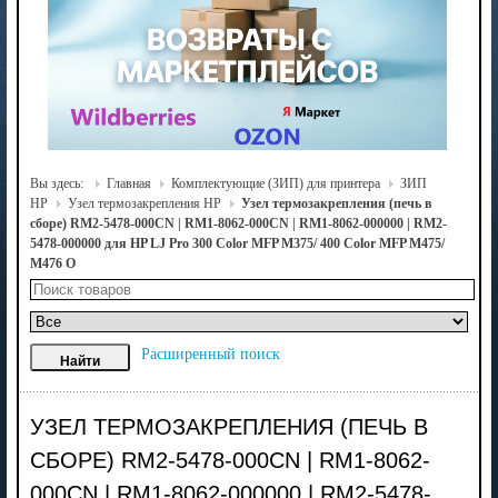
Вы здесь:
Главная
Комплектующие (ЗИП) для принтера
ЗИП
HP
Узел термозакрепления HP
Узел термозакрепления (печь в
сборе) RM2-5478-000CN | RM1-8062-000CN | RM1-8062-000000 | RM2-
5478-000000 для HP LJ Pro 300 Color MFP M375/ 400 Color MFP M475/
M476 О
Расширенный поиск
УЗЕЛ ТЕРМОЗАКРЕПЛЕНИЯ (ПЕЧЬ В
СБОРЕ) RM2-5478-000CN | RM1-8062-
000CN | RM1-8062-000000 | RM2-5478-