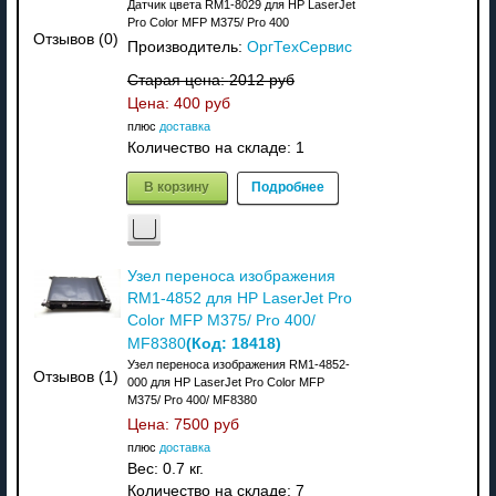
Датчик цвета RM1-8029 для HP LaserJet
Pro Color MFP M375/ Pro 400
Отзывов (0)
Производитель:
ОргТехСервис
Старая цена:
2012 руб
Цена:
400 руб
плюс
доставка
Количество на складе:
1
В корзину
Подробнее
Узел переноса изображения
RM1-4852 для HP LaserJet Pro
Color MFP M375/ Pro 400/
(Код:
18418
)
MF8380
Узел переноса изображения RM1-4852-
Отзывов (1)
000 для HP LaserJet Pro Color MFP
M375/ Pro 400/ MF8380
Цена:
7500 руб
плюс
доставка
Вес:
0.7 кг.
Количество на складе:
7