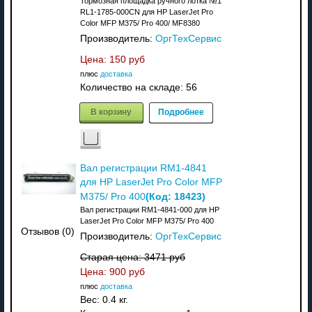
Тормозная площадка ручного лотка №1
RL1-1785-000CN для HP LaserJet Pro
Color MFP M375/ Pro 400/ MF8380
Производитель:
ОргТехСервис
Цена:
150 руб
плюс
доставка
Количество на складе:
56
В корзину
Подробнее
Вал регистрации RM1-4841
для HP LaserJet Pro Color MFP
(Код:
18423
)
M375/ Pro 400
Вал регистрации RM1-4841-000 для HP
LaserJet Pro Color MFP M375/ Pro 400
Отзывов (0)
Производитель:
ОргТехСервис
Старая цена:
3471 руб
Цена:
900 руб
плюс
доставка
Вес:
0.4 кг.