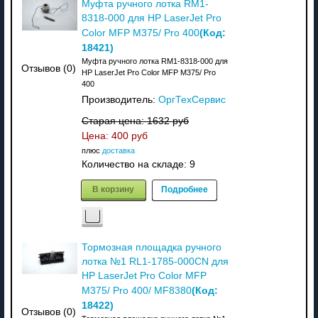
Муфта ручного лотка RM1-
8318-000 для HP LaserJet Pro
(Код:
Color MFP M375/ Pro 400
18421
)
Муфта ручного лотка RM1-8318-000 для
Отзывов (0)
HP LaserJet Pro Color MFP M375/ Pro
400
Производитель:
ОргТехСервис
Старая цена:
1632 руб
Цена:
400 руб
плюс
доставка
Количество на складе:
9
В корзину
Подробнее
Тормозная площадка ручного
лотка №1 RL1-1785-000CN для
HP LaserJet Pro Color MFP
(Код:
M375/ Pro 400/ MF8380
18422
)
Отзывов (0)