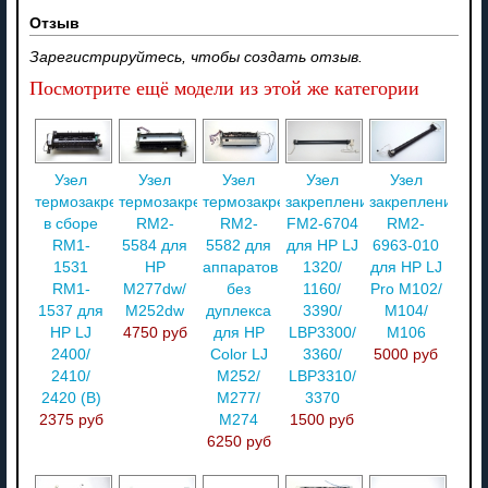
Отзыв
Зарегистрируйтесь, чтобы создать отзыв.
Посмотрите ещё модели из этой же категории
Узел
Узел
Узел
Узел
Узел
термозакрепления
термозакрепления
термозакрепления
закрепления
закрепления
в сборе
RM2-
RM2-
FM2-6704
RM2-
RM1-
5584 для
5582 для
для HP LJ
6963-010
1531
HP
аппаратов
1320/
для HP LJ
RM1-
М277dw/
без
1160/
Pro M102/
1537 для
M252dw
дуплекса
3390/
M104/
HP LJ
4750 руб
для HP
LBP3300/
M106
2400/
Color LJ
3360/
5000 руб
2410/
M252/
LBP3310/
2420 (В)
M277/
3370
2375 руб
M274
1500 руб
6250 руб