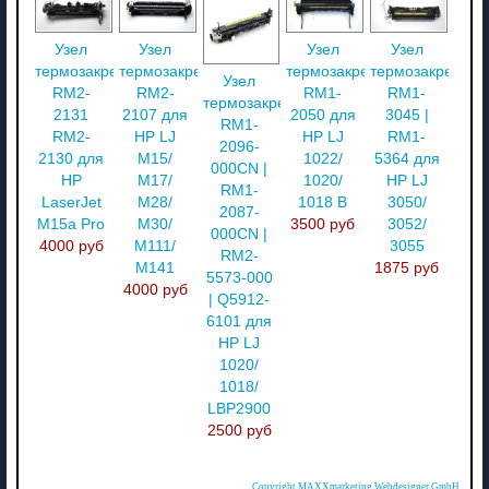
Узел
Узел
Узел
Узел
термозакрепления
термозакрепления
термозакрепления
термозакреплен
Узел
RM2-
RM2-
RM1-
RM1-
термозакрепления
2131
2107 для
2050 для
3045 |
RM1-
RM2-
HP LJ
HP LJ
RM1-
2096-
2130 для
M15/
1022/
5364 для
000CN |
HP
M17/
1020/
HP LJ
RM1-
LaserJet
M28/
1018 В
3050/
2087-
M15a Pro
M30/
3500 руб
3052/
000CN |
4000 руб
M111/
3055
RM2-
M141
1875 руб
5573-000
4000 руб
| Q5912-
6101 для
HP LJ
1020/
1018/
LBP2900
2500 руб
Copyright MAXXmarketing Webdesigner GmbH