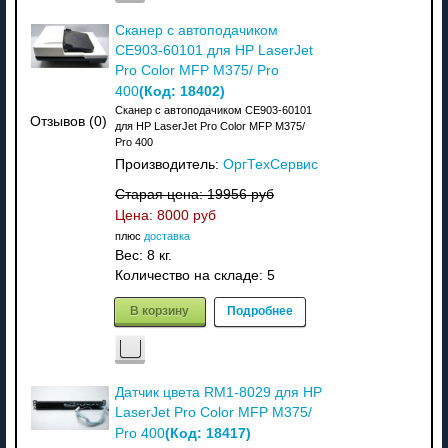
Сканер с автоподачиком
CE903-60101 для HP LaserJet
Pro Color MFP M375/ Pro
(Код:
18402
)
400
Сканер с автоподачиком CE903-60101
Отзывов (0)
для HP LaserJet Pro Color MFP M375/
Pro 400
Производитель:
ОргТехСервис
Старая цена:
19956 руб
Цена:
8000 руб
плюс
доставка
Вес:
8 кг.
Количество на складе:
5
В корзину
Подробнее
Датчик цвета RM1-8029 для HP
LaserJet Pro Color MFP M375/
(Код:
18417
)
Pro 400