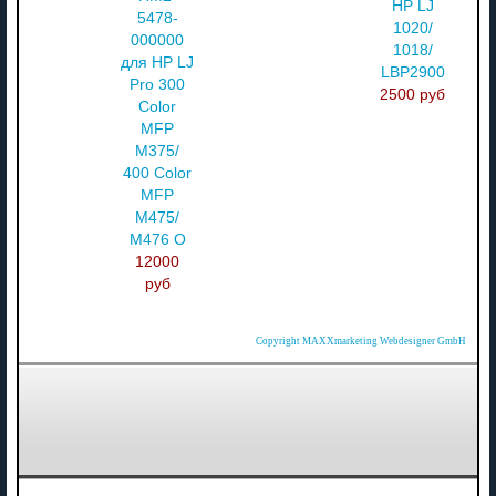
HP LJ
5478-
1020/
000000
1018/
для HP LJ
LBP2900
Pro 300
2500 руб
Color
MFP
M375/
400 Color
MFP
M475/
M476 О
12000
руб
Copyright MAXXmarketing Webdesigner GmbH