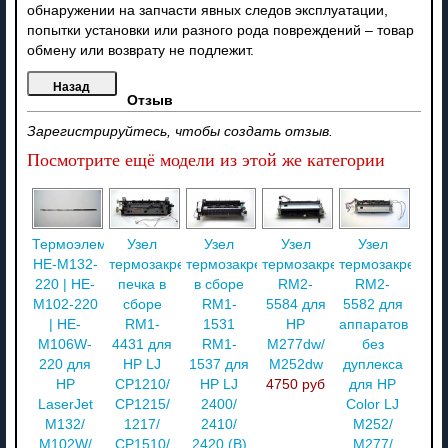
обнаружении на запчасти явных следов эксплуатации,
попытки установки или разного рода повреждений – товар
обмену или возврату не подлежит.
Отзыв
Зарегистрируйтесь, чтобы создать отзыв.
Посмотрите ещё модели из этой же категории
Термоэлемент
Узел
Узел
Узел
Узел
HE-M132-
термозакрепления
термозакрепления
термозакрепления
термозакреплен
220 | HE-
печка в
в сборе
RM2-
RM2-
M102-220
сборе
RM1-
5584 для
5582 для
| HE-
RM1-
1531
HP
аппаратов
M106W-
4431 для
RM1-
М277dw/
без
220 для
HP LJ
1537 для
M252dw
дуплекса
HP
CP1210/
HP LJ
4750 руб
для HP
LaserJet
CP1215/
2400/
Color LJ
M132/
1217/
2410/
M252/
M102W/
CP1510/
2420 (В)
M277/