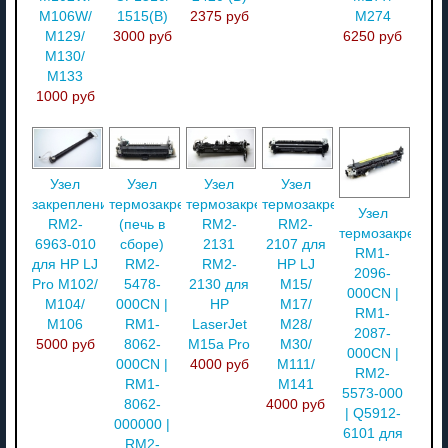
M106W/
1515(B)
2375 руб
M274
M129/
3000 руб
6250 руб
M130/
M133
1000 руб
Узел
Узел
Узел
Узел
закрепления
термозакрепления
термозакрепления
термозакрепления
Узел
RM2-
(печь в
RM2-
RM2-
термозакреплен
6963-010
сборе)
2131
2107 для
RM1-
для HP LJ
RM2-
RM2-
HP LJ
2096-
Pro M102/
5478-
2130 для
M15/
000CN |
M104/
000CN |
HP
M17/
RM1-
M106
RM1-
LaserJet
M28/
2087-
5000 руб
8062-
M15a Pro
M30/
000CN |
000CN |
4000 руб
M111/
RM2-
RM1-
M141
5573-000
8062-
4000 руб
| Q5912-
000000 |
6101 для
RM2-