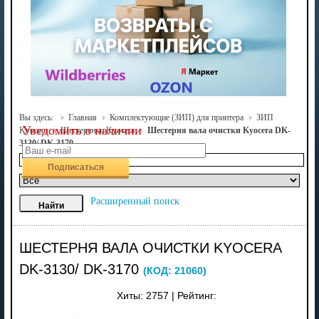
Вы здесь:
Главная
Комплектующие (ЗИП) для принтера
ЗИП
Уведомить о наличии
Kyocera
Шестеренки Kyocera
Шестерня вала очистки Kyocera DK-
3130/ DK-3170
Подписаться
Расширенный поиск
ШЕСТЕРНЯ ВАЛА ОЧИСТКИ KYOCERA
DK-3130/ DK-3170
(КОД:
21060
)
Хиты:
2757
|
Рейтинг: