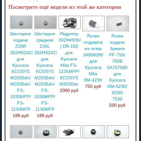
Посмотрите ещё модели из этой же категории
Шестерня
Шестерня
Редуктор
Ролик
Ролик
подачи
средняя
302H493040
подхвата
подачи
Z25R
Z26L
| DR-150
из лотка
бумаги
302HS24220
302HS24230
для
34806090
PF-750/
для
для
Kyocera
для
760B
Kyocera
Kyocera
Mita FS-
Kyocera
5A707580
ECOSYS
ECOSYS
1135MFP/
Mita
для
M2035dn/
M2035dn/
ECOSYS
КМ-4230
Kyocera
M2535dn/
M2535dn/
M2030dn
750 руб
KM-6230/
FS-
FS-
2000 руб
6330/
1030MFP/
1030MFP/
7530
FS-
FS-
500 руб
1130MFP
1130MFP
188 руб
188 руб