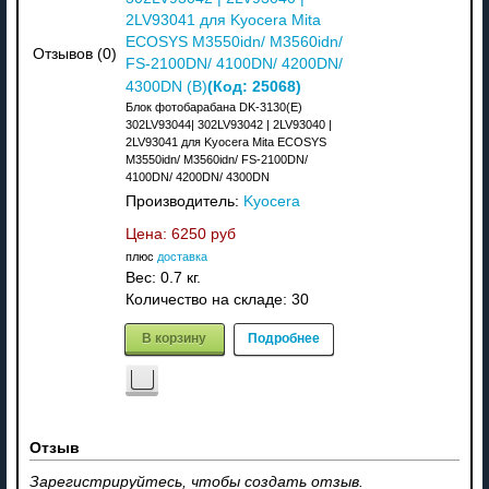
2LV93041 для Kyocera Mita
ECOSYS M3550idn/ M3560idn/
Отзывов (0)
FS-2100DN/ 4100DN/ 4200DN/
(Код:
25068
)
4300DN (В)
Блок фотобарабана DK-3130(E)
302LV93044| 302LV93042 | 2LV93040 |
2LV93041 для Kyocera Mita ECOSYS
M3550idn/ M3560idn/ FS-2100DN/
4100DN/ 4200DN/ 4300DN
Производитель:
Kyocera
Цена:
6250 руб
плюс
доставка
Вес:
0.7 кг.
Количество на складе:
30
В корзину
Подробнее
Отзыв
Зарегистрируйтесь, чтобы создать отзыв.