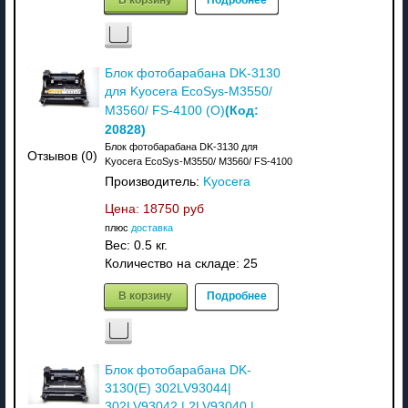
Блок фотобарабана DK-3130
для Kyocera EcoSys-M3550/
(Код:
M3560/ FS-4100 (O)
20828
)
Блок фотобарабана DK-3130 для
Отзывов (0)
Kyocera EcoSys-M3550/ M3560/ FS-4100
Производитель:
Kyocera
Цена:
18750 руб
плюс
доставка
Вес:
0.5 кг.
Количество на складе:
25
В корзину
Подробнее
Блок фотобарабана DK-
3130(E) 302LV93044|
302LV93042 | 2LV93040 |