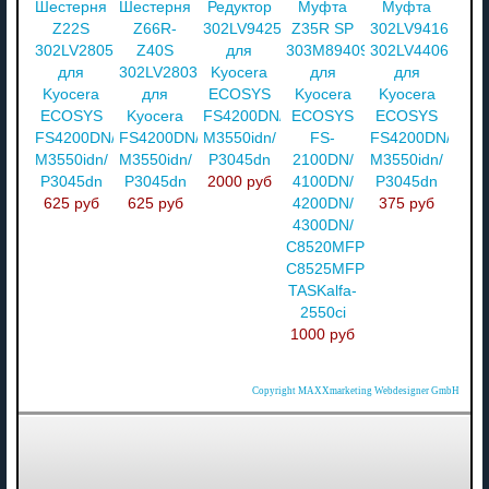
Шестерня
Шестерня
Редуктор
Муфта
Муфта
Z22S
Z66R-
302LV94250
Z35R SP
302LV94160
302LV28050
Z40S
для
303M894090
302LV44061
для
302LV28030
Kyocera
для
для
Kyocera
для
ECOSYS
Kyocera
Kyocera
ECOSYS
Kyocera
FS4200DN/
ECOSYS
ECOSYS
FS4200DN/
FS4200DN/
M3550idn/
FS-
FS4200DN/
M3550idn/
M3550idn/
P3045dn
2100DN/
M3550idn/
P3045dn
P3045dn
2000 руб
4100DN/
P3045dn
625 руб
625 руб
4200DN/
375 руб
4300DN/
C8520MFP/
C8525MFP/
TASKalfa-
2550ci
1000 руб
Copyright MAXXmarketing Webdesigner GmbH