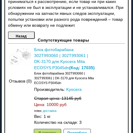
приниматься к рассмотрению, если товар ни при каких
условиях не был в эксплуатации и не устанавливался. При
обнаружении на запчасти явных следов эксплуатации,
попытки установки или разного рода повреждений – товар
обмену или возврату не подлежит.
Сопутствующие товары
Блок фотобарабана
302T993060 | 302T993061 |
DK-3170 для Kyocera Mita
(Код:
17035
)
ECOSYS P3045dn
Блок фотобарабана 302T993060 |
302T993061 | DK-3170 для Kyocera Mita
Отзывов (0)
ECOSYS P3045dn
Производитель:
Kyocera
Старая цена:
13145 руб
Цена:
10000 руб
плюс
доставка
Вес:
1 кг.
Количество на складе:
3
В корзину
Подробнее