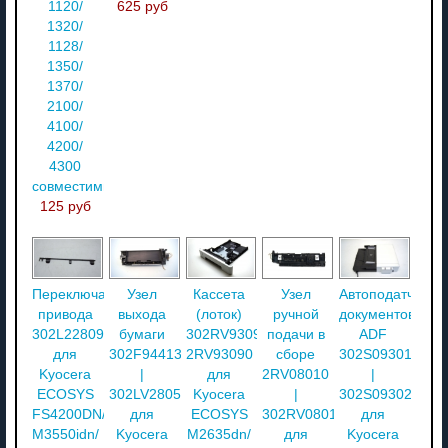
1120/
625 руб
1320/
1128/
1350/
1370/
2100/
4100/
4200/
4300
совместимый
125 руб
Переключатель
Узел
Кассета
Узел
Автоподатчик
привода
выхода
(лоток)
ручной
документов
302L228090
бумаги
302RV93090
подачи в
ADF
для
302F944131
2RV93090
сборе
302S093010
Kyocera
|
для
2RV08010
|
ECOSYS
302LV28050
Kyocera
|
302S093020
FS4200DN/
для
ECOSYS
302RV08010
для
M3550idn/
Kyocera
M2635dn/
для
Kyocera