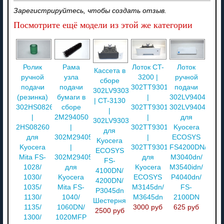
Зарегистрируйтесь, чтобы создать отзыв.
Посмотрите ещё модели из этой же категории
Ролик
Рама
Лоток CT-
Лоток
Кассета в
ручной
узла
3200 |
ручной
сборе
подачи
подачи
302TT93013
подачи
302LV93030
(резинка)
бумаги в
|
302LV94040/
| CT-3130
302HS08260
сборе
302TT93012
302LV94041
|
|
2M294050
|
для
302LV93031
2HS08260
|
302TT93011
Kyocera
для
для
302M294050
|
ECOSYS
Kyocera
Kyocera
|
302TT93010
FS4200DN/
ECOSYS
Mita FS-
302M294051
для
M3040dn/
FS-
1028/
для
Kyocera
M3540idn/
4100DN/
1030/
Kyocera
ECOSYS
P4040dn/
4200DN/
1035/
Mita FS-
M3145dn/
FS-
P3045dn
1130/
1040/
M3645dn
2100DN
Шестерня
1135/
1060DN/
3000 руб
625 руб
2500 руб
1300/
1020MFP