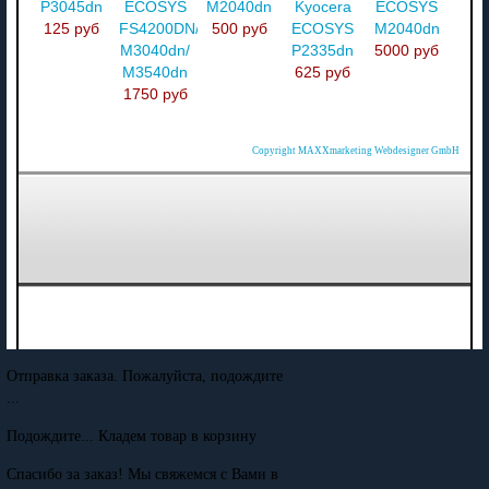
P3045dn
ECOSYS
M2040dn
Kyocera
ECOSYS
125 руб
FS4200DN/
500 руб
ECOSYS
M2040dn
M3040dn/
P2335dn
5000 руб
M3540dn
625 руб
1750 руб
Copyright MAXXmarketing Webdesigner GmbH
Отправка заказа. Пожалуйста, подождите
...
Подождите... Кладем товар в корзину
Спасибо за заказ! Мы свяжемся с Вами в