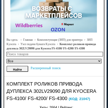
Вы здесь:
Главная
Комплектующие (ЗИП) для принтера
ЗИП
Kyocera
Узел подачи бумаги Kyocera
Комплект роликов привода
дуплекса 302LV29090 для Kyocera FS-4100/ FS-4200/ FS-4300
Расширенный поиск
КОМПЛЕКТ РОЛИКОВ ПРИВОДА
ДУПЛЕКСА 302LV29090 ДЛЯ KYOCERA
FS-4100/ FS-4200/ FS-4300
(КОД:
21047
)
Хиты:
2664
|
Рейтинг: