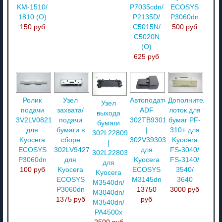
KM-1510/
P7035cdn/
ECOSYS
1810 (O)
P2135D/
P3060dn
150 руб
C5015N/
500 руб
C5020N
(О)
625 руб
Ролик
Узел
Автоподатчик
Дополнительны
Узел
подачи
захвата/
ADF
лоток для
выхода
3V2LV08210
подачи
302TB93010
бумаг PF-
бумаги
для
бумаги в
|
310+ для
302L228090
Kyocera
сборе
302V393030
Kyocera
|
ECOSYS
302LV94270
для
FS-3040/
302L228030
P3060dn
для
Kyocera
FS-3140/
для
100 руб
Kyocera
ECOSYS
3540/
Kyocera
ECOSYS
M3145dn
3640
M3540dn/
P3060dn
13750
3000 руб
M3040dn/
1375 руб
руб
M3540dn/
PA4500x