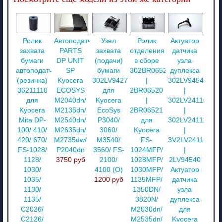
Ролик
Автоподатчик
Узел
Ролик
Актуатор
захвата
PARTS
захвата
отделения
датчика
бумаги
DP UNIT
(подачи)
в сборе
узла
автоподатчика
SP
бумаги
302BR06521
дуплекса
(резинка)
Kyocera
302LV94270
|
302LV94540
36211110
ECOSYS
для
2BR06520
|
для
M2040dn/
Kyocera
|
302LV24110
Kyocera
M2135dn/
EcoSys
2BR06521
|
Mita DP-
M2540dn/
P3040/
для
302LV24111
100/ 410/
M2635dn/
3060/
Kyocera
|
420/ 670/
M2735dw/
M3540/
FS-
3V2LV24111
FS-1028/
P2040dn
3560/ FS-
1024MFP/
|
1128/
3750 руб
2100/
1028MFP/
2LV94540
1030/
4100 (О)
1030MFP/
Актуатор
1035/
1200 руб
1135MFP/
датчика
1130/
1350DN/
узла
1135/
3820N/
дуплекса
C2026/
M2030dn/
для
C2126/
M2535dn/
Kyocera