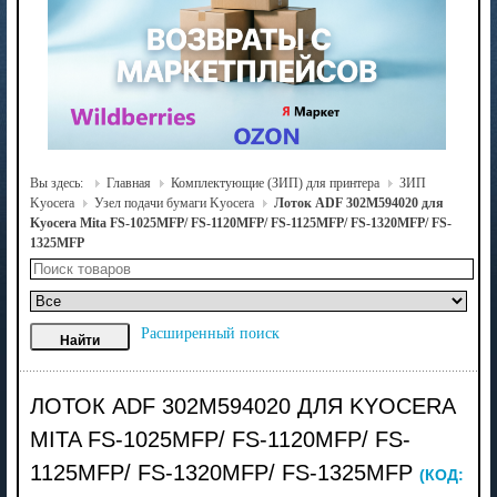
Вы здесь:
Главная
Комплектующие (ЗИП) для принтера
ЗИП
Kyocera
Узел подачи бумаги Kyocera
Лоток ADF 302M594020 для
Kyocera Mita FS-1025MFP/ FS-1120MFP/ FS-1125MFP/ FS-1320MFP/ FS-
1325MFP
Расширенный поиск
ЛОТОК ADF 302M594020 ДЛЯ KYOCERA
MITA FS-1025MFP/ FS-1120MFP/ FS-
1125MFP/ FS-1320MFP/ FS-1325MFP
(КОД: