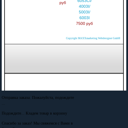
6053CI/
руб
4003I/
5003I/
6003I
7500 руб
Copyright MAXXmarketing Webdesigner GmbH
Отправка заказа. Пожалуйста, подождите
...
Подождите... Кладем товар в корзину
Спасибо за заказ! Мы свяжемся с Вами в