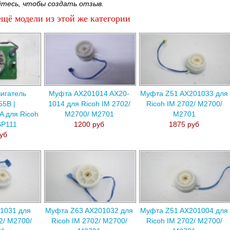
тесь, чтобы создать отзыв.
щё модели из этой же категории
игатель
Муфта AX201014 AX20-
Муфта Z51 AX201033 для
5B |
1014 для Ricoh IM 2702/
Ricoh IM 2702/ M2700/
 для Ricoh
M2700/ M2701
M2701
SP111
1200 руб
1875 руб
уб
1031 для
Муфта Z63 AX201032 для
Муфта Z51 AX201004 для
2/ M2700/
Ricoh IM 2702/ M2700/
Ricoh IM 2702/ M2700/