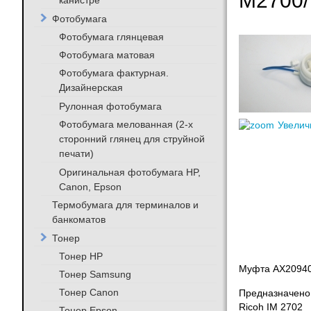
M2700
канистре
Фотобумага
Фотобумага глянцевая
Фотобумага матовая
Фотобумага фактурная.
Дизайнерская
Рулонная фотобумага
Фотобумага мелованная (2-х
Увелич
сторонний глянец для струйной
печати)
Оригинальная фотобумага HP,
Canon, Epson
Термобумага для терминалов и
банкоматов
Тонер
Тонер HP
Муфта AX20940
Тонер Samsung
Тонер Canon
Предназначено
Ricoh IM 2702
Тонер Epson