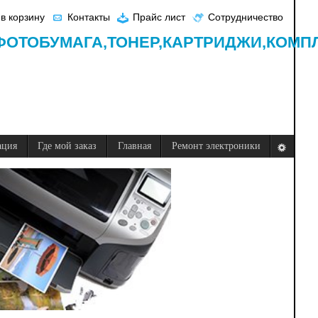
в корзину
Контакты
Прайс лист
Сотрудничество
ФОТОБУМАГА,
ТОНЕР,
КАРТРИДЖИ,
КОМП
ация
Где мой заказ
Главная
Ремонт электроники