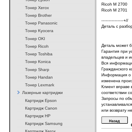
Ricoh M 2700
Тонер Xerox
Ricoh M 2701
Тонер Brother
---------------+//
Тонер Panasonic
Деталь с разбо
Тонер Kyocera
Тонер OKI
Деталь может бы
Тонер Ricoh
Гарантия при у
Тонер Toshiba
владельцев и и
Тонер Konica
Вся информация
Гражданского к
Тонер Sharp
Информация о т
Тонер Handan
изменена произ
Тонер Lexmark
Клиент вправе 
Лазерные картриджи
соответствии с
Запросы по обм
Картридж Epson
устанавливался
Картридж Canon
или возврату не
Картридж HP
Картридж Samsung
Картридж Xerox