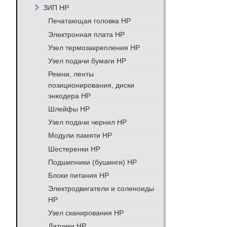
ЗИП HP
Печатающая головка HP
Электронная плата HP
Узел термозакрепления HP
Узел подачи бумаги HP
Ремни, ленты
позиционирования, диски
энкодера HP
Шлейфы HP
Узел подачи чернил HP
Модули памяти HP
Шестеренки HP
Подшипники (бушинги) HP
Блоки питания HP
Электродвигатели и соленоиды
HP
Узел сканирования HP
Датчики HP