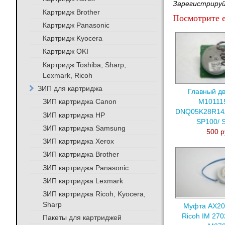
Зарегистрируй
Картридж Brother
Посмотрите е
Картридж Panasonic
Картридж Kyocera
Картридж OKI
Картридж Toshiba, Sharp,
Lexmark, Ricoh
ЗИП для картриджа
Главный дв
ЗИП картриджа Canon
M101115
DNQ05K28R14A
ЗИП картриджа HP
SP100/ 
ЗИП картриджа Samsung
500 р
ЗИП картриджа Xerox
ЗИП картриджа Brother
ЗИП картриджа Panasonic
ЗИП картриджа Lexmark
ЗИП картриджа Ricoh, Kyocera,
Sharp
Муфта AX20
Ricoh IM 270
Пакеты для картриджей