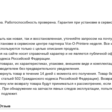
ра. Работоспособность проверена. Гарантия при установке в сервис
ть как новая, так и восстановленная, уточняйте запросом на почту
становке в сервисном центре партнера Vce-O-Printere неделя. Все
спользуются только с целью описания продукта.
 на сайте носит справочный характер и не является публичной 
одекса Российской Федерации.
оварах, их характеристиках, упаковке, внешнем виде и комплектаци
водителем без предварительного уведомления.
вернуть товар в течение 14 дней с момента его получения. Товар 
о статьей 502 Гражданского кодекса Российской Федерации). Возвра
ену или возврату товара будут приниматься к рассмотрению, если т
. При обнаружении на запчасти явных следов эксплуатации, попыт
 подлежит.
Отзыв