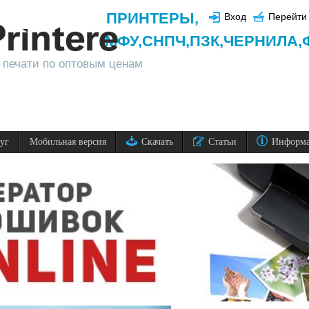
ПРИНТЕРЫ
,
Вход
Перейти 
МФУ,
СНПЧ,
ПЗК,
ЧЕРНИЛА,
 печати по оптовым ценам
луг
Мобильная версия
Скачать
Статьи
Информ