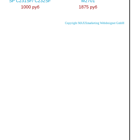
SP C231SF/ C232SF
M2701
1000 руб
1875 руб
Copyright MAXXmarketing Webdesigner GmbH