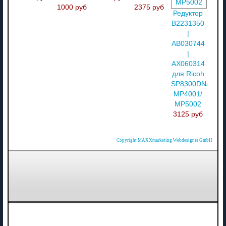
1000 руб
2375 руб
Редуктор
B2231350
|
AB030744
|
AX060314
для Ricoh
SP8300DN/
MP4001/
MP5002
3125 руб
Copyright MAXXmarketing Webdesigner GmbH