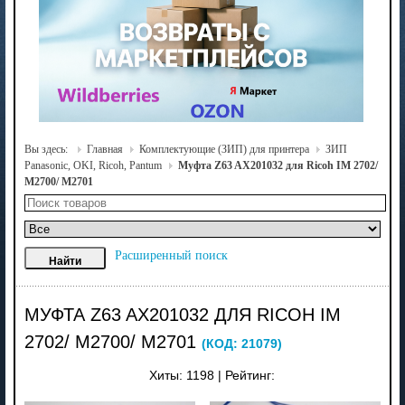
Вы здесь:
Главная
Комплектующие (ЗИП) для принтера
ЗИП
Panasonic, OKI, Ricoh, Pantum
Муфта Z63 AX201032 для Ricoh IM 2702/
M2700/ M2701
Расширенный поиск
МУФТА Z63 AX201032 ДЛЯ RICOH IM
2702/ M2700/ M2701
(КОД:
21079
)
Хиты:
1198
|
Рейтинг: