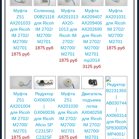
Муфта
Соленоид
Муфта
Муфта
Муфта
Z51
D0B21118
AX201013
AX209407
AX201031
AX201033
для Ricoh
AX20-
AX209406
для Ricoh
для Ricoh
IM 2702/
1013 для
AX202690
IM 2702/
IM 2702/
M2700/
Ricoh IM
для Ricoh
M2700/
M2700/
M2701
2702/
IM 2702/
M2701
M2701
1875 руб
M2700/
M2700/
1875 руб
1875 руб
M2701
M2701
1875 руб
mp2014
3125 руб
Муфта
Редуктор
Муфта
Двигатель
Z51
GX060034
Z51
подъема
AX201004
|
AX201030
лотка
для Ricoh
GX060036
для Ricoh
AX040258
IM 2702/
для Ricoh
IM 2702/
для Ricoh
M2700/
Aficio SP
M2700/
IM 2702/
M2701
C231SF/
M2701
M2700/
1875 руб
C232SF
1875 руб
M2701