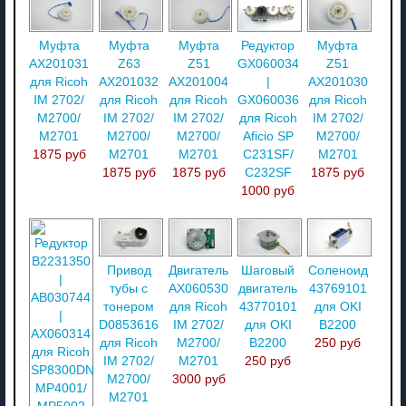
Муфта
Муфта
Муфта
Редуктор
Муфта
AX201031
Z63
Z51
GX060034
Z51
для Ricoh
AX201032
AX201004
|
AX201030
IM 2702/
для Ricoh
для Ricoh
GX060036
для Ricoh
M2700/
IM 2702/
IM 2702/
для Ricoh
IM 2702/
M2701
M2700/
M2700/
Aficio SP
M2700/
1875 руб
M2701
M2701
C231SF/
M2701
1875 руб
1875 руб
C232SF
1875 руб
1000 руб
Привод
Двигатель
Шаговый
Соленоид
тубы с
AX060530
двигатель
43769101
тонером
для Ricoh
43770101
для OKI
D0853616
IM 2702/
для OKI
B2200
для Ricoh
M2700/
B2200
250 руб
IM 2702/
M2701
250 руб
M2700/
3000 руб
M2701