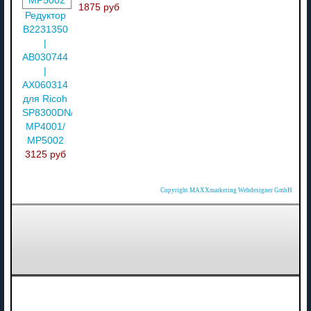
1875 руб
Редуктор
B2231350
|
AB030744
|
AX060314
для Ricoh
SP8300DN/
MP4001/
MP5002
3125 руб
Copyright MAXXmarketing Webdesigner GmbH