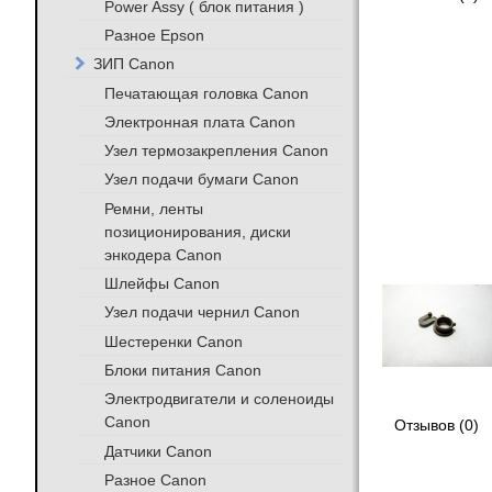
Power Assy ( блок питания )
Разное Epson
ЗИП Canon
Печатающая головка Canon
Электронная плата Canon
Узел термозакрепления Canon
Узел подачи бумаги Canon
Ремни, ленты
позиционирования, диски
энкодера Canon
Шлейфы Canon
Узел подачи чернил Canon
Шестеренки Canon
Блоки питания Canon
Электродвигатели и соленоиды
Canon
Отзывов (0)
Датчики Canon
Разное Canon