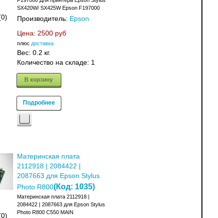
F197000 Для принтера Epson Stylus
SX420W/ SX425W Epson F197000
(0)
Производитель:
Epson
Цена:
2500 руб
плюс
доставка
Вес:
0.2 кг.
Количество на складе:
1
В корзину
Подробнее
Материнская плата
2112918 | 2084422 |
2087663 для Epson Stylus
(Код:
1035
)
Photo R800
Материнская плата 2112918 |
2084422 | 2087663 для Epson Stylus
Photo R800 C550 MAIN
(0)