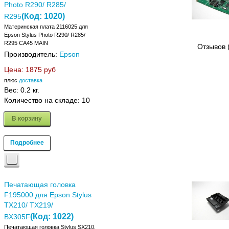
Photo R290/ R285/
(Код:
1020
)
R295
Материнская плата 2116025 для
Epson Stylus Photo R290/ R285/
R295 CA45 MAIN
Отзывов 
Производитель:
Epson
Цена:
1875 руб
плюс
доставка
Вес:
0.2 кг.
Количество на складе:
10
В корзину
Подробнее
Печатающая головка
F195000 для Epson Stylus
TX210/ TX219/
(Код:
1022
)
BX305F
Печатающая головка Stylus SX210,