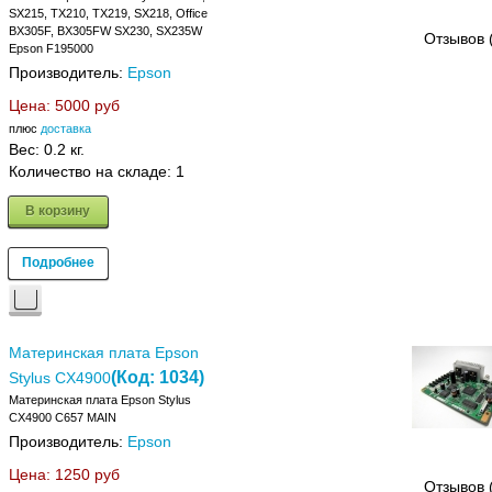
SX215, TX210, TX219, SX218, Office
BX305F, BX305FW SX230, SX235W
Отзывов 
Epson F195000
Производитель:
Epson
Цена:
5000 руб
плюс
доставка
Вес:
0.2 кг.
Количество на складе:
1
В корзину
Подробнее
Материнская плата Epson
(Код:
1034
)
Stylus CX4900
Материнская плата Epson Stylus
CX4900 C657 MAIN
Производитель:
Epson
Цена:
1250 руб
Отзывов 