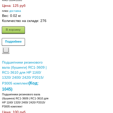
RAO-1094/1095
Цена:
125 руб
плюс
доставка
Вес:
0.02 кг.
Количество на складе:
276
В корзину
Подробнее
Подшипники резинового
вала (бушинги) RC1-3609 |
RC1-3610 для HP 1160/
1320/ 2400/ 2420/ P2015/
(Код:
P3005 комплект
1045
)
Подшипники резинового вала
(бушинги) RC1-3609 | RC1-3610 для
HP 1160/ 1320/ 2400/ 2420/ P2015/
P3005 комплект
Цена:
100 руб