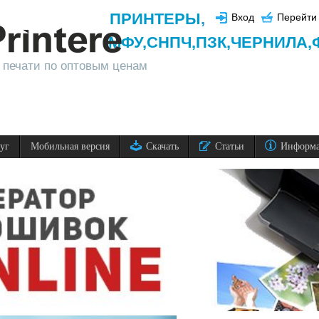
ПРИНТЕРЫ
,
Вход
Перейти 
МФУ,
СНПЧ,
ПЗК,
ЧЕРНИЛА,
 печати по оптовым ценам
луг
Мобильная версия
Скачать
Статьи
Информ