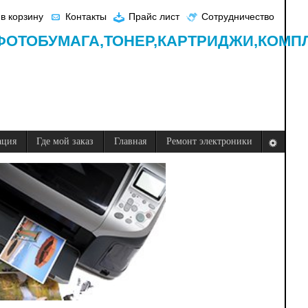
в корзину
Контакты
Прайс лист
Сотрудничество
ФОТОБУМАГА,
ТОНЕР,
КАРТРИДЖИ,
КОМП
ация
Где мой заказ
Главная
Ремонт электроники