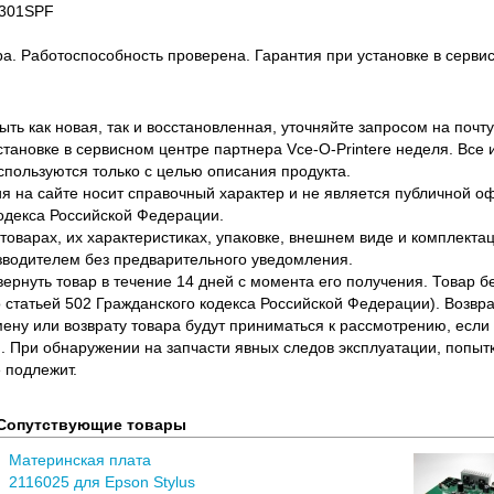
 301SPF
ра. Работоспособность проверена. Гарантия при установке в сервис
ть как новая, так и восстановленная, уточняйте запросом на почту
становке в сервисном центре партнера Vce-O-Printere неделя. Все
спользуются только с целью описания продукта.
 на сайте носит справочный характер и не является публичной 
одекса Российской Федерации.
оварах, их характеристиках, упаковке, внешнем виде и комплектаци
водителем без предварительного уведомления.
вернуть товар в течение 14 дней с момента его получения. Товар 
о статьей 502 Гражданского кодекса Российской Федерации). Возвра
ену или возврату товара будут приниматься к рассмотрению, если т
. При обнаружении на запчасти явных следов эксплуатации, попыт
 подлежит.
Сопутствующие товары
Материнская плата
2116025 для Epson Stylus