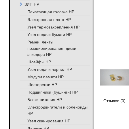
ЗИП HP
Печатающая головка HP
Электронная плата HP
Узел термозакрепления HP
Узел подачи бумаги HP
Ремни, ленты
позиционирования, диски
энкодера HP
Шлейфы HP
Узел подачи чернил HP
Модули памяти HP
Шестеренки HP
Подшипники (бушинги) HP
Блоки питания HP
Отзывов (0)
Электродвигатели и соленоиды
HP
Узел сканирования HP
Датчики HP