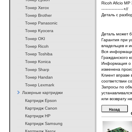
Ricoh Aficio MP
Тонер Xerox
---------------+//
Деталь с разбо
Тонер Brother
Тонер Panasonic
Тонер Kyocera
Деталь может бы
Тонер OKI
Гарантия при у
владельцев и и
Тонер Ricoh
Вся информация
Тонер Toshiba
Гражданского к
Тонер Konica
Информация о т
Тонер Sharp
изменена произ
Клиент вправе 
Тонер Handan
соответствии с
Тонер Lexmark
Запросы по обм
Лазерные картриджи
устанавливался
или возврату не
Картридж Epson
Картридж Canon
Картридж HP
Картридж Samsung
Картридж Xerox