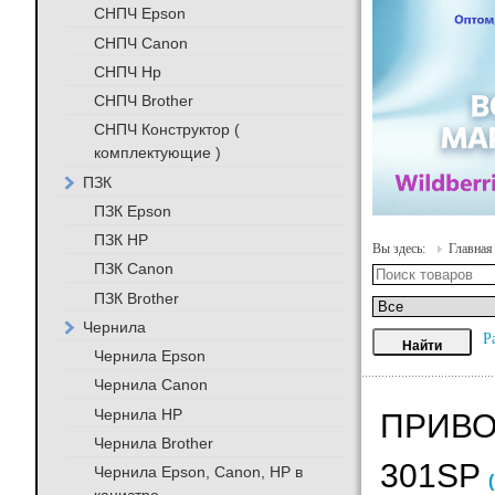
СНПЧ Epson
СНПЧ Canon
СНПЧ Hp
СНПЧ Brother
СНПЧ Конструктор (
комплектующие )
ПЗК
ПЗК Epson
ПЗК HP
Вы здесь:
Главная
ПЗК Canon
ПЗК Brother
Чернила
Р
Чернила Epson
Чернила Canon
Чернила HP
ПРИВО
Чернила Brother
301SP
Чернила Epson, Canon, HP в