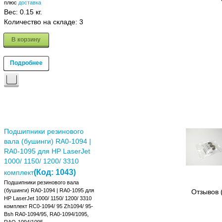
плюс
доставка
Вес:
0.15 кг.
Количество на складе:
3
В корзину
Подробнее
Подшипники резинового
вала (бушинги) RA0-1094 |
RA0-1095 для HP LaserJet
1000/ 1150/ 1200/ 3310
(Код:
1043
)
комплект
Подшипники резинового вала
(бушинги) RA0-1094 | RA0-1095 для
Отзывов 
HP LaserJet 1000/ 1150/ 1200/ 3310
комплект RC0-1094/ 95 Zh1094/ 95-
Bsh RA0-1094/95, RA0-1094/1095,