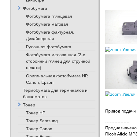
канистре
Фотобумага
Фотобумага глянцевая
Фотобумага матовая
Фотобумага фактурная.
Дизайнерская
Рулонная фотобумага
Увелич
Фотобумага мелованная (2-х
сторонний глянец для струйной
печати)
Оригинальная фотобумага HP,
Canon, Epson
Термобумага для терминалов и
Увелич
банкоматов
Тонер
Привод подачи 
Тонер HP
Тонер Samsung
----------------
Предназначено 
Тонер Canon
Ricoh Aficio M
Тонер Epson