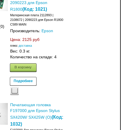
2090223 для Epson
(Код:
1021
)
R1800
Материнская плата 2112893 |
2108672 | 2090223 для Epson R1800
C589 MAIN
(0)
Производитель:
Epson
Цена:
2125 руб
плюс
доставка
Вес:
0.3 кг.
Количество на складе:
4
В корзину
Подробнее
Печатающая головка
F197000 для Epson Stylus
(Код:
SX420W/ SX425W (О)
1032
)