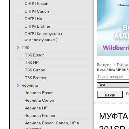
СНПЧ Epson
СНПЧ Canon
СНПЧ Hp
СНПЧ Brother
СНПЧ Конструктор (
комплектующие )
ПЗК
ПЗК Epson
ПЗК HP
Вы здесь:
Главная
ПЗК Canon
Ricoh Aficio MP 301
ПЗК Brother
Чернила
Чернила Epson
Р
Чернила Canon
Чернила HP
МУФТА 
Чернила Brother
Чернила Epson, Canon, HP в