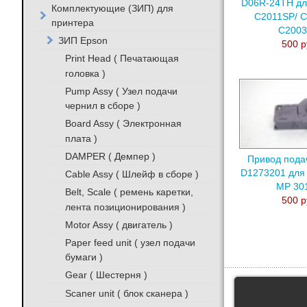
D06R-24TH дл
Комплектующие (ЗИП) для
C2011SP/ C
принтера
C200
ЗИП Epson
500 р
Print Head ( Печатающая
головка )
Pump Assy ( Узел подачи
чернил в сборе )
Board Assy ( Электронная
плата )
DAMPER ( Демпер )
Привод пода
D1273201 для R
Cable Assy ( Шлейф в сборе )
MP 30
Belt, Scale ( ремень каретки,
500 р
лента позиционирования )
Motor Assy ( двигатель )
Paper feed unit ( узел подачи
бумаги )
Gear ( Шестерня )
Scaner unit ( блок сканера )