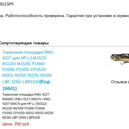
 301SPF
ра. Работоспособность проверена. Гарантия при установке в сервис
Сопутствующие товары
Тормозная площадка RM1-
4227 для HP LJ M1522/
M1120/ M1536/ P1566/
P1606/ P1505/ CP1525/
M201/ M202/ M225/ M226/
(Код:
LBP-3250/ LBP6200
Отзывов 
16641
)
Тормозная площадка RM1-4227-
000000 | RM1-4227-000CN | RM1-
4207-000CN для HP LJ M1522/
M1120/ M1536/ P1566/ P1606/
P1505/ CP1525/ M201/ M202/ M225/
M226/ LBP-3250/ LBP6200
Цена:
250 руб