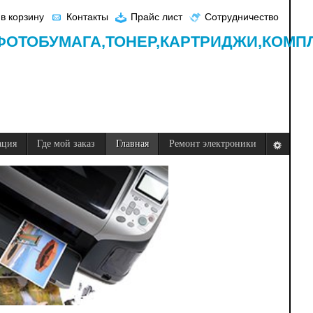
в корзину
Контакты
Прайс лист
Сотрудничество
ФОТОБУМАГА,
ТОНЕР,
КАРТРИДЖИ,
КОМП
ация
Где мой заказ
Главная
Ремонт электроники