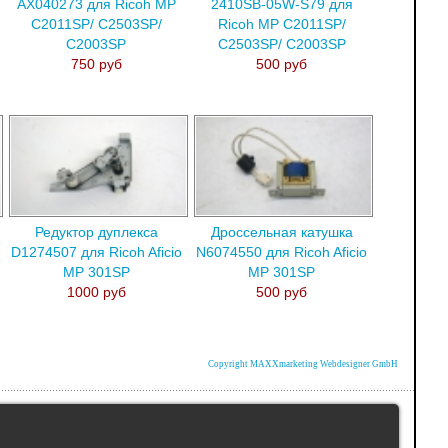
AX040273 для Ricoh MP
2410SB-05W-S79 для
C2011SP/ C2503SP/
Ricoh MP C2011SP/
C2003SP
C2503SP/ C2003SP
750 руб
500 руб
Редуктор дуплекса
Дроссельная катушка
D1274507 для Ricoh Aficio
N6074550 для Ricoh Aficio
MP 301SP
MP 301SP
1000 руб
500 руб
Copyright MAXXmarketing Webdesigner GmbH