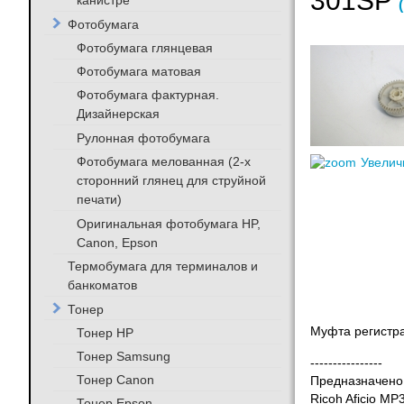
301SP
канистре
Фотобумага
Фотобумага глянцевая
Фотобумага матовая
Фотобумага фактурная.
Дизайнерская
Рулонная фотобумага
Фотобумага мелованная (2-х
Увелич
сторонний глянец для струйной
печати)
Оригинальная фотобумага HP,
Canon, Epson
Термобумага для терминалов и
банкоматов
Тонер
Муфта регистр
Тонер HP
Тонер Samsung
----------------
Тонер Canon
Предназначено 
Ricoh Aficio M
Тонер Epson