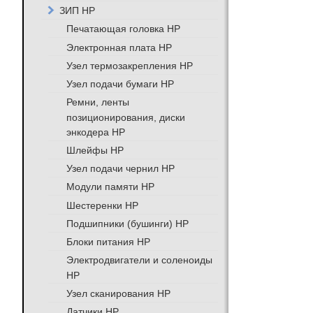
ЗИП HP
Печатающая головка HP
Электронная плата HP
Узел термозакрепления HP
Узел подачи бумаги HP
Ремни, ленты
позиционирования, диски
энкодера HP
Шлейфы HP
Узел подачи чернил HP
Модули памяти HP
Шестеренки HP
Подшипники (бушинги) HP
Блоки питания HP
Электродвигатели и соленоиды
HP
Узел сканирования HP
Датчики HP