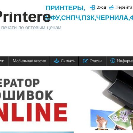
ПРИНТЕРЫ
,
Вход
Перейти 
МФУ,
СНПЧ,
ПЗК,
ЧЕРНИЛА,
 печати по оптовым ценам
луг
Мобильная версия
Скачать
Статьи
Информ