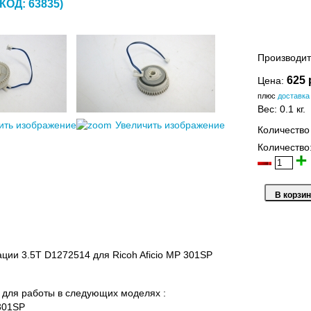
(КОД:
63835
)
Производит
625 
Цена:
плюс
доставка
Вес:
0.1 кг.
ить изображение
Увеличить изображение
Количество
Количество
ации 3.5T
D1272514
для Ricoh Aficio MP 301SP
для работы в следующих моделях :
P301SP