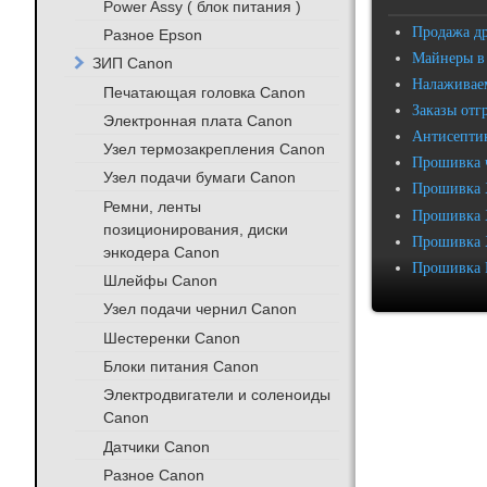
Power Assy ( блок питания )
Продажа д
Разное Epson
Майнеры в
ЗИП Canon
Налаживаем
Печатающая головка Canon
Заказы отг
Электронная плата Canon
Антисептик
Узел термозакрепления Canon
Прошивка 
Узел подачи бумаги Canon
Прошивка 
Ремни, ленты
Прошивка 
позиционирования, диски
Прошивка 
энкодера Canon
Прошивка 
Шлейфы Canon
Узел подачи чернил Canon
Шестеренки Canon
Блоки питания Canon
Электродвигатели и соленоиды
Canon
Датчики Canon
Разное Canon