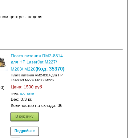
ном центре - неделя.
Плата питания RM2-8314
для HP LaserJet M227/
(Код:
35370
)
M203/ M226
Плата питания RM2-8314 для HP
LaserJet M227/ M203/ M226
Цена:
1500 руб
(0)
плюс
доставка
Вес:
0.3 кг.
Количество на складе:
36
В корзину
Подробнее