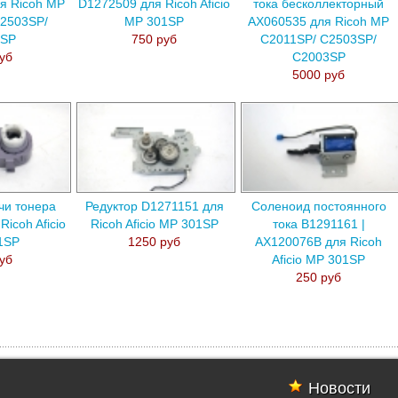
я Ricoh MP
D1272509 для Ricoh Aficio
тока бесколлекторный
2503SP/
MP 301SP
AX060535 для Ricoh MP
3SP
750 руб
C2011SP/ C2503SP/
уб
C2003SP
5000 руб
чи тонера
Редуктор D1271151 для
Соленоид постоянного
icoh Aficio
Ricoh Aficio MP 301SP
тока B1291161 |
1SP
1250 руб
AX120076B для Ricoh
уб
Aficio MP 301SP
250 руб
Новости