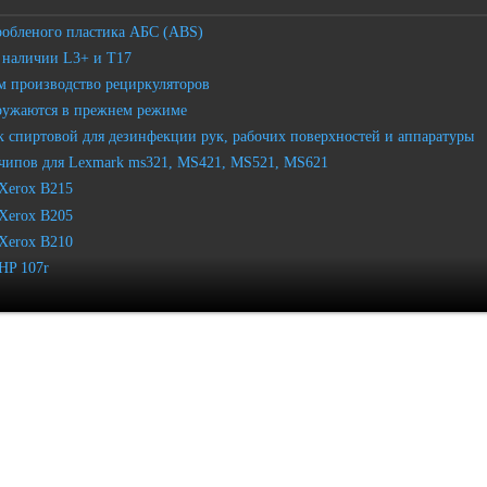
робленого пластика АБС (ABS)
 наличии L3+ и T17
 производство рециркуляторов
ружаются в прежнем режиме
 спиртовой для дезинфекции рук, рабочих поверхностей и аппаратуры
чипов для Lexmark ms321, MS421, MS521, MS621
Xerox B215
Xerox B205
Xerox B210
HP 107r