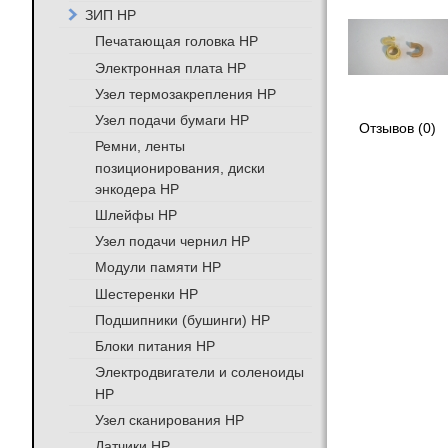
ЗИП HP
Печатающая головка HP
Электронная плата HP
Узел термозакрепления HP
Узел подачи бумаги HP
Отзывов (0)
Ремни, ленты
позиционирования, диски
энкодера HP
Шлейфы HP
Узел подачи чернил HP
Модули памяти HP
Шестеренки HP
Подшипники (бушинги) HP
Блоки питания HP
Электродвигатели и соленоиды
HP
Узел сканирования HP
Датчики HP