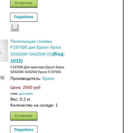
В корзину
Подробнее
Печатающая головка
F197000 для Epson Stylus
(Код:
SX420W/ SX425W (О)
1032
)
F197000 Для принтера Epson Stylus
SX420W/ SX425W Epson F197000
(0)
Производитель:
Epson
Цена:
2500 руб
плюс
доставка
Вес:
0.2 кг.
Количество на складе:
1
В корзину
Подробнее