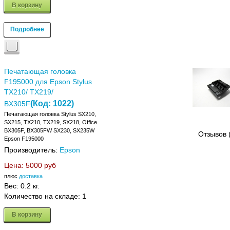
В корзину
Подробнее
Печатающая головка
F195000 для Epson Stylus
TX210/ TX219/
(Код:
1022
)
BX305F
Печатающая головка Stylus SX210,
SX215, TX210, TX219, SX218, Office
BX305F, BX305FW SX230, SX235W
Отзывов 
Epson F195000
Производитель:
Epson
Цена:
5000 руб
плюс
доставка
Вес:
0.2 кг.
Количество на складе:
1
В корзину