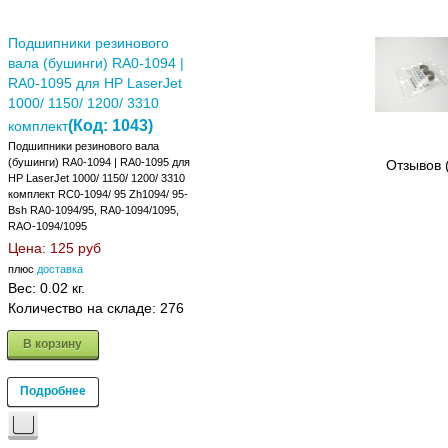
Подшипники резинового
вала (бушинги) RA0-1094 |
RA0-1095 для HP LaserJet
1000/ 1150/ 1200/ 3310
(Код:
1043
)
комплект
Подшипники резинового вала
(бушинги) RA0-1094 | RA0-1095 для
Отзывов 
HP LaserJet 1000/ 1150/ 1200/ 3310
комплект RC0-1094/ 95 Zh1094/ 95-
Bsh RA0-1094/95, RA0-1094/1095,
RAO-1094/1095
Цена:
125 руб
плюс
доставка
Вес:
0.02 кг.
Количество на складе:
276
В корзину
Подробнее