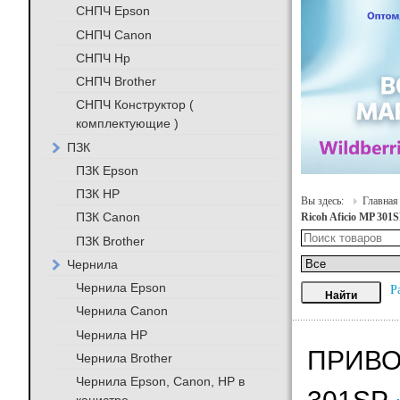
СНПЧ Epson
СНПЧ Canon
СНПЧ Hp
СНПЧ Brother
СНПЧ Конструктор (
комплектующие )
ПЗК
ПЗК Epson
ПЗК HP
Вы здесь:
Главная
ПЗК Canon
Ricoh Aficio MP 301
ПЗК Brother
Чернила
Чернила Epson
Р
Чернила Canon
Чернила HP
ПРИВО
Чернила Brother
Чернила Epson, Canon, HP в