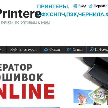
ПРИНТЕРЫ
,
Вход
Перейти 
МФУ,
СНПЧ,
ПЗК,
ЧЕРНИЛА,
 печати по оптовым ценам
луг
Мобильная версия
Скачать
Статьи
Информ