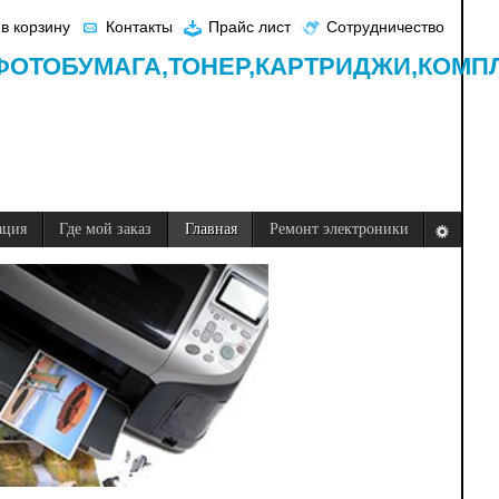
в корзину
Контакты
Прайс лист
Сотрудничество
ФОТОБУМАГА,
ТОНЕР,
КАРТРИДЖИ,
КОМП
ация
Где мой заказ
Главная
Ремонт электроники