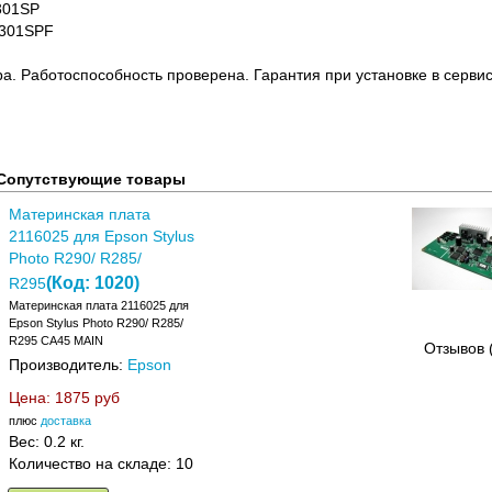
P301SP
 301SPF
ра. Работоспособность проверена. Гарантия при установке в сервис
Сопутствующие товары
Материнская плата
2116025 для Epson Stylus
Photo R290/ R285/
(Код:
1020
)
R295
Материнская плата 2116025 для
Epson Stylus Photo R290/ R285/
R295 CA45 MAIN
Отзывов 
Производитель:
Epson
Цена:
1875 руб
плюс
доставка
Вес:
0.2 кг.
Количество на складе:
10