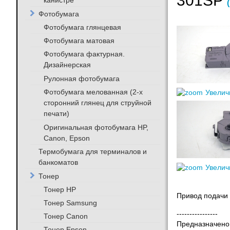
301SP
канистре
Фотобумага
Фотобумага глянцевая
Фотобумага матовая
Фотобумага фактурная.
Дизайнерская
Рулонная фотобумага
Фотобумага мелованная (2-х
Увелич
сторонний глянец для струйной
печати)
Оригинальная фотобумага HP,
Canon, Epson
Термобумага для терминалов и
банкоматов
Увелич
Тонер
Тонер HP
Привод подачи 
Тонер Samsung
----------------
Тонер Canon
Предназначено 
Тонер Epson