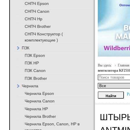
СНПЧ Epson
СНПЧ Canon
СНПЧ Hp
СНПЧ Brother
СНПЧ Конструктор (
комплектующие )
ПЗК
ПЗК Epson
ПЗК HP
Вы здесь:
Главная
ПЗК Canon
вентилятора KF2510
ПЗК Brother
Чернила
Чернила Epson
Р
Чернила Canon
Чернила HP
ШТЫРЬ
Чернила Brother
Чернила Epson, Canon, HP в