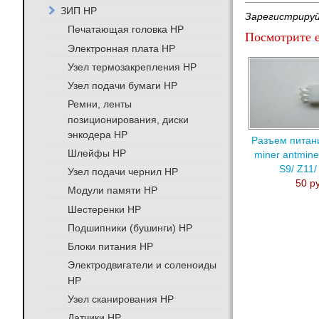
ЗИП HP
Зарегистрируй
Печатающая головка HP
Посмотрите е
Электронная плата HP
Узел термозакрепления HP
Узел подачи бумаги HP
Ремни, ленты
позиционирования, диски
энкодера HP
Разъем питани
Шлейфы HP
miner antmine
S9/ Z11/
Узел подачи чернил HP
50 р
Модули памяти HP
Шестеренки HP
Подшипники (бушинги) HP
Блоки питания HP
Электродвигатели и соленоиды
HP
Узел сканирования HP
Датчики HP