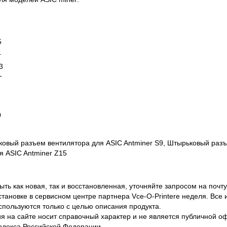
5
+
3
T
0
овый разъем вентилятора для ASIC Antminer S9, Штырьковый разъ
я ASIC Antminer Z15
ть как новая, так и восстановленная, уточняйте запросом на почту
становке в сервисном центре партнера Vce-O-Printere неделя. Все
спользуются только с целью описания продукта.
 на сайте носит справочный характер и не является публичной 
одекса Российской Федерации.