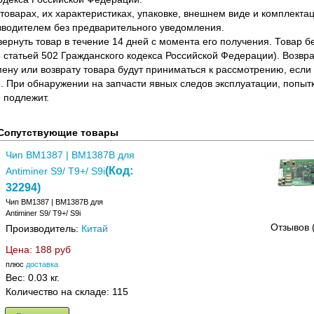
оварах, их характеристиках, упаковке, внешнем виде и комплектаци
водителем без предварительного уведомления.
вернуть товар в течение 14 дней с момента его получения. Товар 
о статьей 502 Гражданского кодекса Российской Федерации). Возвра
ену или возврату товара будут приниматься к рассмотрению, если т
. При обнаружении на запчасти явных следов эксплуатации, попыт
 подлежит.
Сопутствующие товары
Чип BM1387 | BM1387B для
(Код:
Antiminer S9/ T9+/ S9i
32294
)
Чип BM1387 | BM1387B для
Antiminer S9/ T9+/ S9i
Отзывов 
Производитель:
Китай
Цена:
188 руб
плюс
доставка
Вес:
0.03 кг.
Количество на складе:
115