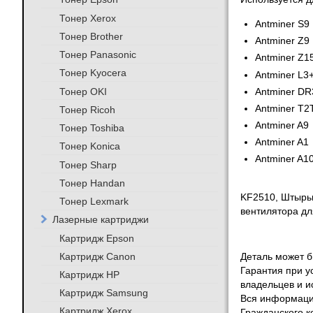
Тонер Xerox
Antminer S9
Тонер Brother
Antminer Z9
Тонер Panasonic
Antminer Z1
Тонер Kyocera
Antminer L3
Тонер OKI
Antminer DR
Antminer T2
Тонер Ricoh
Antminer A9
Тонер Toshiba
Antminer A1
Тонер Konica
Antminer A1
Тонер Sharp
Тонер Handan
KF2510, Штырьк
Тонер Lexmark
вентилятора дл
Лазерные картриджи
Картридж Epson
Картридж Canon
Деталь может бы
Гарантия при у
Картридж HP
владельцев и и
Картридж Samsung
Вся информация
Картридж Xerox
Гражданского к