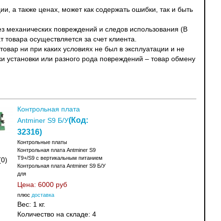
и, а также ценах, может как содержать ошибки, так и быть
без механических повреждений и следов использования (В
т товара осуществляется за счет клиента.
овар ни при каких условиях не был в эксплуатации и не
ки установки или разного рода повреждений – товар обмену
Контрольная плата
(Код:
Antminer S9 Б/У
32316
)
Контрольные платы
Контрольная плата Antminer S9
T9+/S9 с вертикальным питанием
(0)
Контрольная плата Antminer S9 Б/У
для
Цена:
6000 руб
плюс
доставка
Вес:
1 кг.
Количество на складе:
4