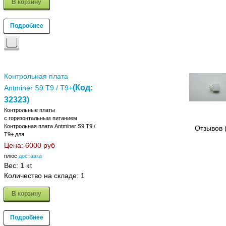
В корзину
Подробнее
Контрольная плата
(Код:
Antminer S9 T9 / T9+
32323
)
Контрольные платы
с горизонтальным питанием
Контрольная плата Antminer S9 T9 /
Отзывов 
T9+ для
Цена:
6000 руб
плюс
доставка
Вес:
1 кг.
Количество на складе:
1
В корзину
Подробнее