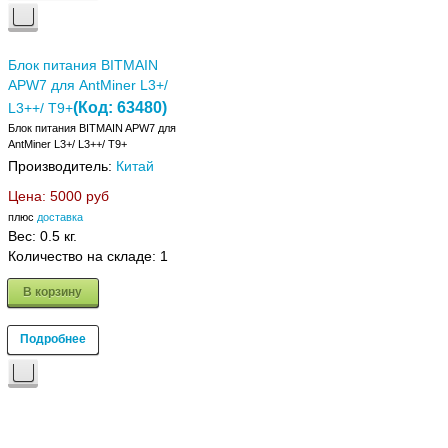
Блок питания BITMAIN
APW7 для AntMiner L3+/
(Код:
63480
)
L3++/ T9+
Блок питания BITMAIN APW7 для
AntMiner L3+/ L3++/ T9+
Производитель:
Китай
Цена:
5000 руб
плюс
доставка
Вес:
0.5 кг.
Количество на складе:
1
В корзину
Подробнее