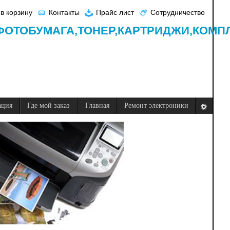
в корзину
Контакты
Прайс лист
Сотрудничество
ФОТОБУМАГА,
ТОНЕР,
КАРТРИДЖИ,
КОМП
ация
Где мой заказ
Главная
Ремонт электроники