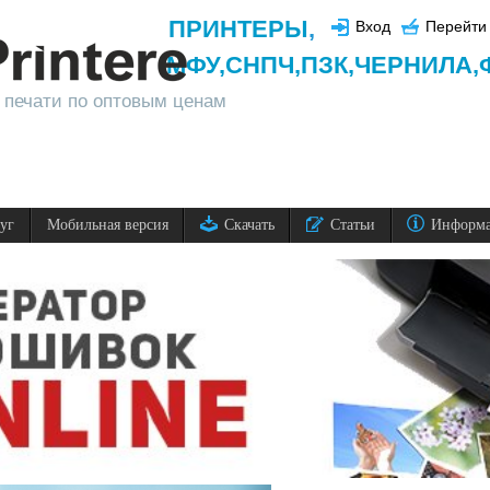
ПРИНТЕРЫ
,
Вход
Перейти 
МФУ,
СНПЧ,
ПЗК,
ЧЕРНИЛА,
 печати по оптовым ценам
луг
Мобильная версия
Скачать
Статьи
Информ