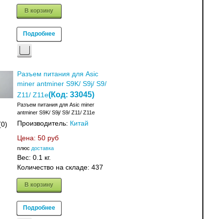
В корзину
Подробнее
Разъем питания для Asic
miner antminer S9K/ S9j/ S9/
(Код:
33045
)
Z11/ Z11e
Разъем питания для Asic miner
antminer S9K/ S9j/ S9/ Z11/ Z11e
Производитель:
Китай
(0)
Цена:
50 руб
плюс
доставка
Вес:
0.1 кг.
Количество на складе:
437
В корзину
Подробнее