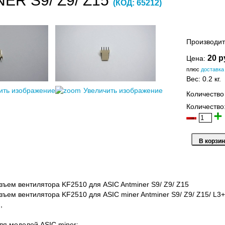
ER S9/ Z9/ Z15
(КОД:
65212
)
Производит
20 р
Цена:
плюс
доставка
Вес:
0.2 кг.
ить изображение
Увеличить изображение
Количество
Количество
ъем вентилятора KF2510 для ASIC Antminer S9/ Z9/ Z15
ъем вентилятора KF2510 для ASIC miner Antminer S9/ Z9/ Z15/ L3+/
,
ля моделей ASIC miner: