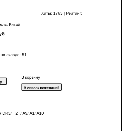
Хиты:
1763
|
Рейтинг:
ель:
Китай
уб
 на складе:
51
:
В корзину
 DR3/ T2T/ A9/ A1/ A10