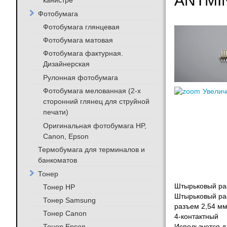
ANTMIN
канистре
Фотобумага
Фотобумага глянцевая
Фотобумага матовая
Фотобумага фактурная.
Дизайнерская
Рулонная фотобумага
Фотобумага мелованная (2-х
Увелич
сторонний глянец для струйной
печати)
Оригинальная фотобумага HP,
Canon, Epson
Термобумага для терминалов и
банкоматов
Тонер
Штырьковый раз
Тонер HP
Штырьковый раз
Тонер Samsung
разъем 2,54 мм
Тонер Canon
4-контактный
Тонер Epson
Используется д