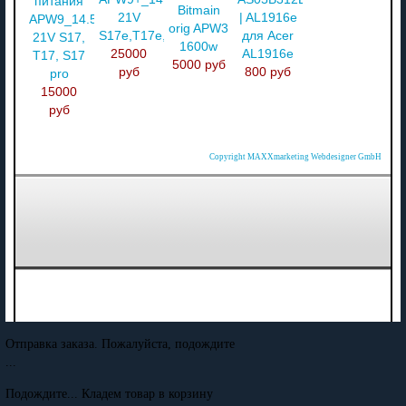
питания
Bitmain
21V
| AL1916e
APW9_14.5V-
orig APW3
S17e,T17e,S17+,T17+
для Acer
21V S17,
1600w
25000
AL1916e
T17, S17
5000 руб
руб
800 руб
pro
15000
руб
Copyright MAXXmarketing Webdesigner GmbH
Отправка заказа. Пожалуйста, подождите
...
Подождите... Кладем товар в корзину