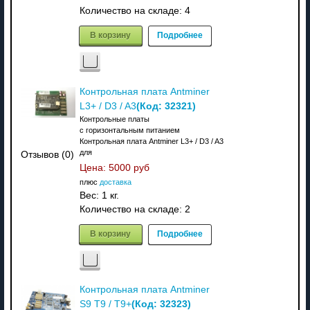
Количество на складе:
4
В корзину
Подробнее
Контрольная плата Antminer
(Код:
32321
)
L3+ / D3 / A3
Контрольные платы
с горизонтальным питанием
Контрольная плата Antminer L3+ / D3 / A3
для
Отзывов (0)
Цена:
5000 руб
плюс
доставка
Вес:
1 кг.
Количество на складе:
2
В корзину
Подробнее
Контрольная плата Antminer
(Код:
32323
)
S9 T9 / T9+