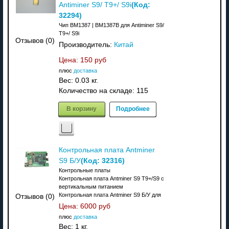
(Код:
Antiminer S9/ T9+/ S9i
32294
)
Чип BM1387 | BM1387B для Antiminer S9/
T9+/ S9i
Отзывов (0)
Производитель:
Китай
Цена:
150 руб
плюс
доставка
Вес:
0.03 кг.
Количество на складе:
115
В корзину
Подробнее
Контрольная плата Antminer
(Код:
32316
)
S9 Б/У
Контрольные платы
Контрольная плата Antminer S9 T9+/S9 с
вертикальным питанием
Контрольная плата Antminer S9 Б/У для
Отзывов (0)
Цена:
6000 руб
плюс
доставка
Вес:
1 кг.