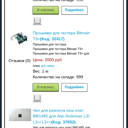
В корзину
Подробнее
Прошивки для тестера Bitmain
(Код:
32417
)
T9+
Прошивки для тестера
Прошивки для тестера Bitmain T9+
Прошивки для тестера Bitmain T9+ для
Цена:
2000 руб
Отзывов (0)
плюс
доставка
Вес:
1 кг.
Количество на складе:
999
В корзину
Подробнее
Чип для ремонта хеш плат
BM1485 для Asic Antiminer L3/
(Код:
37652
)
L3+/ L3++
Чип для ремонта хеш плат BM1485 для