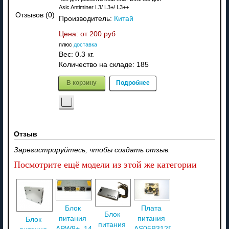
Asic Antiminer L3/ L3+/ L3++
Отзывов (0)
Производитель:
Китай
Цена: от
200 руб
плюс
доставка
Вес:
0.3 кг.
Количество на складе:
185
В корзину
Подробнее
Отзыв
Зарегистрируйтесь, чтобы создать отзыв.
Посмотрите ещё модели из этой же категории
Блок
Плата
Блок
питания
питания
Блок
питания
APW9+_14.5V-
AS05B312D00