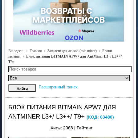
Вы здесь:
Главная
Запчасти для асиков (asic miner)
Блоки
питания
Блок питания BITMAIN APW7 для AntMiner L3+/ L3++/
T9+
Расширенный поиск
БЛОК ПИТАНИЯ BITMAIN APW7 ДЛЯ
ANTMINER L3+/ L3++/ T9+
(КОД:
63480
)
Хиты:
2068
|
Рейтинг: