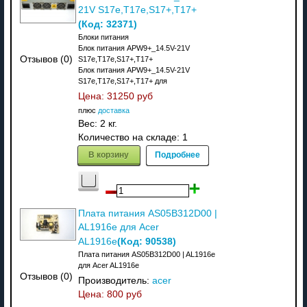
21V S17e,T17e,S17+,T17+
(Код:
32371
)
Блоки питания
Блок питания APW9+_14.5V-21V
Отзывов (0)
S17e,T17e,S17+,T17+
Блок питания APW9+_14.5V-21V
S17e,T17e,S17+,T17+ для
Цена:
31250 руб
плюс
доставка
Вес:
2 кг.
Количество на складе:
1
В корзину
Подробнее
Плата питания AS05B312D00 |
AL1916e для Acer
(Код:
90538
)
AL1916e
Плата питания AS05B312D00 | AL1916e
для Acer AL1916e
Отзывов (0)
Производитель:
acer
Цена:
800 руб