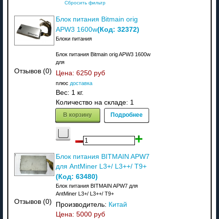
Сбросить фильтр
Блок питания Bitmain orig
(Код:
32372
)
APW3 1600w
Блоки питания
Блок питания Bitmain orig APW3 1600w
для
Отзывов (0)
Цена:
6250 руб
плюс
доставка
Вес:
1 кг.
Количество на складе:
1
В корзину
Подробнее
Блок питания BITMAIN APW7
для AntMiner L3+/ L3++/ T9+
(Код:
63480
)
Блок питания BITMAIN APW7 для
AntMiner L3+/ L3++/ T9+
Отзывов (0)
Производитель:
Китай
Цена:
5000 руб