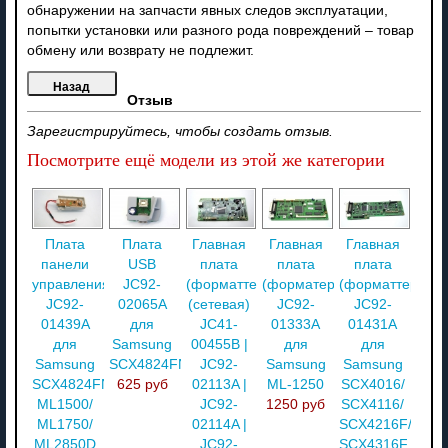
обнаружении на запчасти явных следов эксплуатации,
попытки установки или разного рода повреждений – товар
обмену или возврату не подлежит.
Отзыв
Зарегистрируйтесь, чтобы создать отзыв.
Посмотрите ещё модели из этой же категории
Плата
Плата
Главная
Главная
Главная
панели
USB
плата
плата
плата
управления
JC92-
(форматтер)
(форматер)
(форматтер)
JC92-
02065A
(сетевая)
JC92-
JC92-
01439A
для
JC41-
01333A
01431A
для
Samsung
00455B |
для
для
Samsung
SCX4824FN
JC92-
Samsung
Samsung
SCX4824FN/
625 руб
02113A |
ML-1250
SCX4016/
ML1500/
JC92-
1250 руб
SCX4116/
ML1750/
02114A |
SCX4216F/
ML2850D
JC92-
SCX4316F