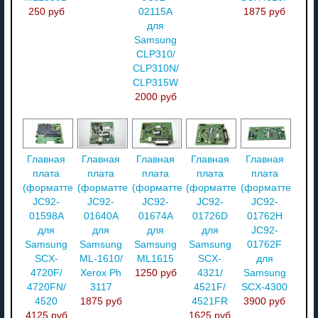
250 руб
02115A
1875 руб
для
Samsung
CLP310/
CLP310N/
CLP315W
2000 руб
Главная
Главная
Главная
Главная
Главная
плата
плата
плата
плата
плата
(форматтер)
(форматтер)
(форматтер)
(форматтер)
(форматтер)
JC92-
JC92-
JC92-
JC92-
JC92-
01598A
01640A
01674A
01726D
01762H
для
для
для
для
JC92-
Samsung
Samsung
Samsung
Samsung
01762F
SCX-
ML-1610/
ML1615
SCX-
для
4720F/
Xerox Ph
1250 руб
4321/
Samsung
4720FN/
3117
4521F/
SCX-4300
4520
1875 руб
4521FR
3900 руб
4125 руб
1625 руб