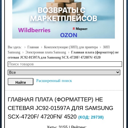
Вы здесь:
Главная
Комплектующие (ЗИП) для принтера
ЗИП
Samsung
Электронная плата Samsung
Главная плата (форматтер) не
сетевая JC92-01597A для Samsung SCX-4720F/ 4720FN/ 4520
Расширенный поиск
ГЛАВНАЯ ПЛАТА (ФОРМАТТЕР) НЕ
СЕТЕВАЯ JC92-01597A ДЛЯ SAMSUNG
SCX-4720F/ 4720FN/ 4520
(КОД:
29738
)
Хиты:
3155
|
Рейтинг: