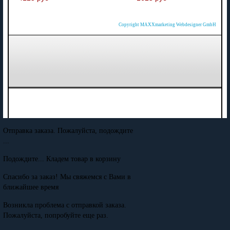
Copyright MAXXmarketing Webdesigner GmbH
Отправка заказа. Пожалуйста, подождите
...
Подождите... Кладем товар в корзину
Спасибо за заказ! Мы свяжемся с Вами в
ближайшее время
Возникла проблема с отправкой заказа.
Пожалуйста, попробуйте еще раз.