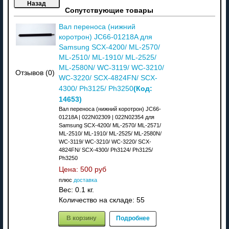
Сопутствующие товары
Вал переноса (нижний
коротрон) JC66-01218A для
Samsung SCX-4200/ ML-2570/
ML-2510/ ML-1910/ ML-2525/
ML-2580N/ WC-3119/ WC-3210/
Отзывов (0)
WC-3220/ SCX-4824FN/ SCX-
(Код:
4300/ Ph3125/ Ph3250
14653
)
Вал переноса (нижний коротрон) JC66-
01218A | 022N02309 | 022N02354 для
Samsung SCX-4200/ ML-2570/ ML-2571/
ML-2510/ ML-1910/ ML-2525/ ML-2580N/
WC-3119/ WC-3210/ WC-3220/ SCX-
4824FN/ SCX-4300/ Ph3124/ Ph3125/
Ph3250
Цена:
500 руб
плюс
доставка
Вес:
0.1 кг.
Количество на складе:
55
В корзину
Подробнее