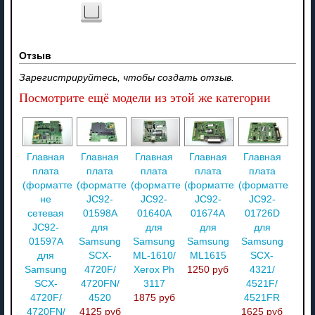
Отзыв
Зарегистрируйтесь, чтобы создать отзыв.
Посмотрите ещё модели из этой же категории
Главная
Главная
Главная
Главная
Главная
плата
плата
плата
плата
плата
(форматтер)
(форматтер)
(форматтер)
(форматтер)
(форматтер)
не
JC92-
JC92-
JC92-
JC92-
сетевая
01598A
01640A
01674A
01726D
JC92-
для
для
для
для
01597A
Samsung
Samsung
Samsung
Samsung
для
SCX-
ML-1610/
ML1615
SCX-
Samsung
4720F/
Xerox Ph
1250 руб
4321/
SCX-
4720FN/
3117
4521F/
4720F/
4520
1875 руб
4521FR
4720FN/
4125 руб
1625 руб