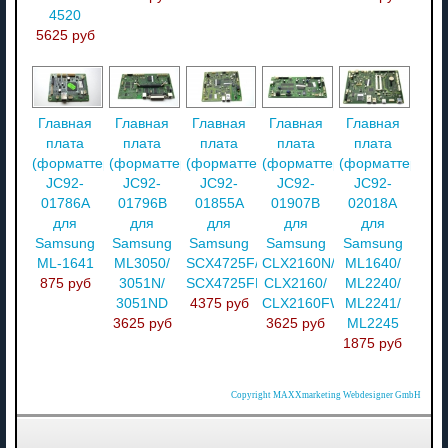
4520
5625 руб
Главная
Главная
Главная
Главная
Главная
плата
плата
плата
плата
плата
(форматтер)
(форматтер)
(форматтер)
(форматтер)
(форматтер)
JC92-
JC92-
JC92-
JC92-
JC92-
01786A
01796B
01855A
01907B
02018A
для
для
для
для
для
Samsung
Samsung
Samsung
Samsung
Samsung
ML-1641
ML3050/
SCX4725F/
CLX2160N/
ML1640/
875 руб
3051N/
SCX4725FN
CLX2160/
ML2240/
3051ND
4375 руб
CLX2160FW
ML2241/
3625 руб
3625 руб
ML2245
1875 руб
Copyright MAXXmarketing Webdesigner GmbH