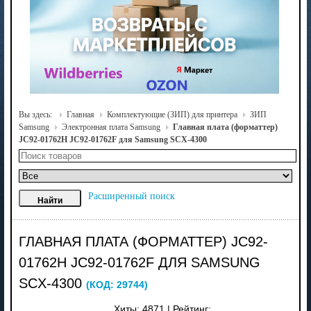
Вы здесь:
Главная
Комплектующие (ЗИП) для принтера
ЗИП
Samsung
Электронная плата Samsung
Главная плата (форматтер)
JC92-01762H JC92-01762F для Samsung SCX-4300
Расширенный поиск
ГЛАВНАЯ ПЛАТА (ФОРМАТТЕР) JC92-
01762H JC92-01762F ДЛЯ SAMSUNG
SCX-4300
(КОД:
29744
)
Хиты:
4871
|
Рейтинг: