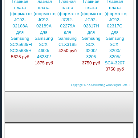
Главная
Главная
Главная
Главная
Главная
плата
плата
плата
плата
плата
(форматтер)
(форматтер)
(форматтер)
(форматтер)
(форматтер)
JC92-
JC92-
JC92-
JC92-
JC92-
02108A
02189A
02279A
02317H
02317G
для
для
для
для
для
Samsung
Samsung
Samsung
Samsung
Samsung
SCX5635FN/
SCX-
CLX3185
SCX-
SCX-
SCX5635HN
4600/
4250 руб
3200/
3200/
5625 руб
4623F/
3205
3205/
1875 руб
3750 руб
SCX-3207
3750 руб
Copyright MAXXmarketing Webdesigner GmbH