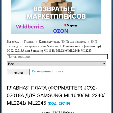
Вы здесь:
Главная
Комплектующие (ЗИП) для принтера
ЗИП
Samsung
Электронная плата Samsung
Главная плата (форматтер)
JC92-02018A для Samsung ML1640/ ML2240/ ML2241/ ML2245
Расширенный поиск
ГЛАВНАЯ ПЛАТА (ФОРМАТТЕР) JC92-
02018A ДЛЯ SAMSUNG ML1640/ ML2240/
ML2241/ ML2245
(КОД:
29749
)
Хиты:
3073
|
Рейтинг: