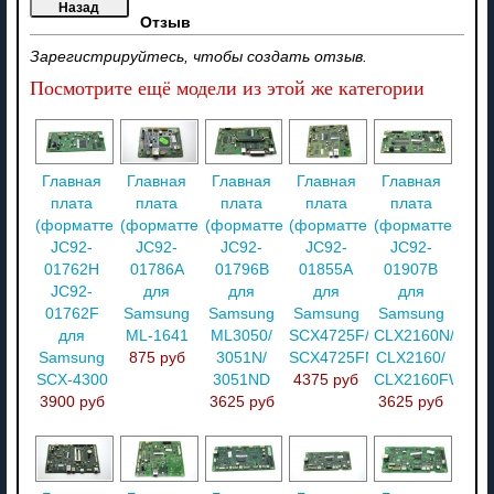
Отзыв
Зарегистрируйтесь, чтобы создать отзыв.
Посмотрите ещё модели из этой же категории
Главная
Главная
Главная
Главная
Главная
плата
плата
плата
плата
плата
(форматтер)
(форматтер)
(форматтер)
(форматтер)
(форматтер)
JC92-
JC92-
JC92-
JC92-
JC92-
01762H
01786A
01796B
01855A
01907B
JC92-
для
для
для
для
01762F
Samsung
Samsung
Samsung
Samsung
для
ML-1641
ML3050/
SCX4725F/
CLX2160N/
Samsung
875 руб
3051N/
SCX4725FN
CLX2160/
SCX-4300
3051ND
4375 руб
CLX2160FW
3900 руб
3625 руб
3625 руб