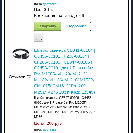
плюс
доставка
Вес:
0.1 кг.
Количество на складе:
68
В корзину
Подробнее
Шлейф сканера CE841-60104 |
Q6456-60101 | F288-60104 |
CF286-60105 | CE847-60106 |
Q6456-60101 для HP LaserJet
Pro M1005/ M1120/ M1213/
Отзывов (0)
M1132/ M1136/ M1216/ M1522/
CM1015/ CM1312/ Pro 200
(Код:
12949
)
M251/ M276 20pin
Шлейф сканера CE847-60106 | Q6456-
60101 для HP LaserJet Pro M1005/
M1120/ M1213/ M1132/ M1136/ M1216/
M1522/ CM1015/ CM1312/ Pro 200 M251/
M276
Цена:
200 руб
плюс
доставка