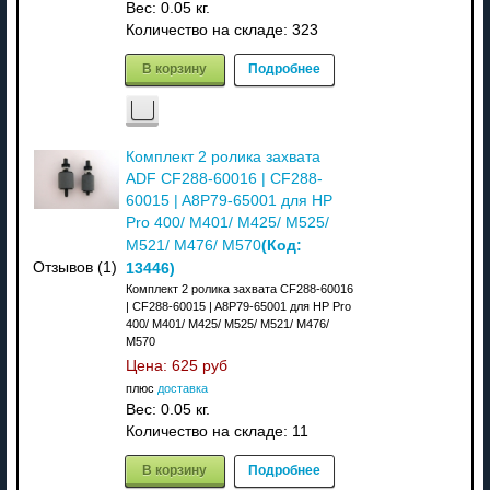
Вес:
0.05 кг.
Количество на складе:
323
В корзину
Подробнее
Комплект 2 ролика захвата
ADF CF288-60016 | CF288-
60015 | A8P79-65001 для HP
Pro 400/ M401/ M425/ M525/
(Код:
M521/ M476/ M570
13446
)
Отзывов (1)
Комплект 2 ролика захвата CF288-60016
| CF288-60015 | A8P79-65001 для HP Pro
400/ M401/ M425/ M525/ M521/ M476/
M570
Цена:
625 руб
плюс
доставка
Вес:
0.05 кг.
Количество на складе:
11
В корзину
Подробнее