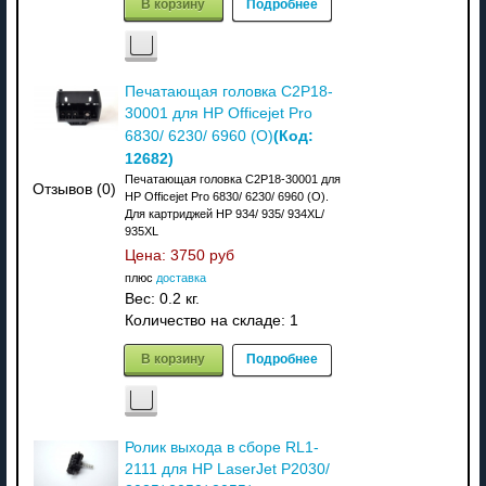
В корзину
Подробнее
Печатающая головка C2P18-
30001 для HP Officejet Pro
(Код:
6830/ 6230/ 6960 (O)
12682
)
Печатающая головка C2P18-30001 для
Отзывов (0)
HP Officejet Pro 6830/ 6230/ 6960 (O).
Для картриджей HP 934/ 935/ 934XL/
935XL
Цена:
3750 руб
плюс
доставка
Вес:
0.2 кг.
Количество на складе:
1
В корзину
Подробнее
Ролик выхода в сборе RL1-
2111 для HP LaserJet P2030/