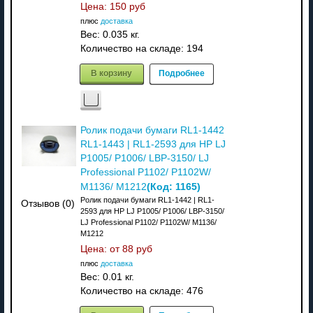
Цена:
150 руб
плюс
доставка
Вес:
0.035 кг.
Количество на складе:
194
В корзину
Подробнее
Ролик подачи бумаги RL1-1442
RL1-1443 | RL1-2593 для HP LJ
P1005/ P1006/ LBP-3150/ LJ
Professional P1102/ P1102W/
(Код:
1165
)
M1136/ M1212
Ролик подачи бумаги RL1-1442 | RL1-
Отзывов (0)
2593 для HP LJ P1005/ P1006/ LBP-3150/
LJ Professional P1102/ P1102W/ M1136/
M1212
Цена: от
88 руб
плюс
доставка
Вес:
0.01 кг.
Количество на складе:
476