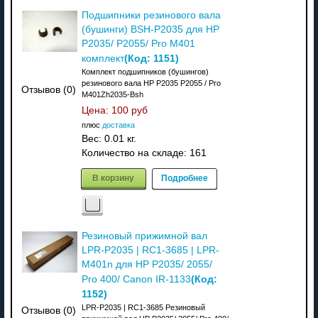
Подшипники резинового вала
(бушинги) BSH-P2035 для HP
P2035/ P2055/ Pro M401
(Код:
1151
)
комплект
Комплект подшипников (бушингов)
резинового вала HP P2035 P2055 / Pro
Отзывов (0)
M401Zh2035-Bsh
Цена:
100 руб
плюс
доставка
Вес:
0.01 кг.
Количество на складе:
161
В корзину
Подробнее
Резиновый прижимной вал
LPR-P2035 | RC1-3685 | LPR-
M401n для HP P2035/ 2055/
(Код:
Pro 400/ Canon IR-1133
1152
)
LPR-P2035 | RC1-3685 Резиновый
Отзывов (0)