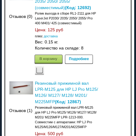
2035/ 2050/ 2055/
(Код:
12692
)
(совместимый)
Ролик выхода в сборе RL1-2111 для HP
Отзывов (0)
LaserJet P2030/ 2035/ 2050/ 2055/ Pro
400 M401/ 425 (совместимый)
Цена:
125 руб
плюс
доставка
Вес:
0.15 кг.
Количество на складе:
8
В корзину
Подробнее
Резиновый прижимной вал
LPR-M125 для HP LJ Pro M125/
M126/ M127/ M128/ M201/
(Код:
12867
)
M225MFP
Резиновый прижимной вал LPR-M125
Отзывов (1)
для HP LJ Pro M125/ M126/ M127/ M128/
M201/ M225MFP LPR-1213-000.
Совместим с аппаратами: НР LJ Pro
M125/M126/M127/M201/M225MFP
Цена:
500 руб