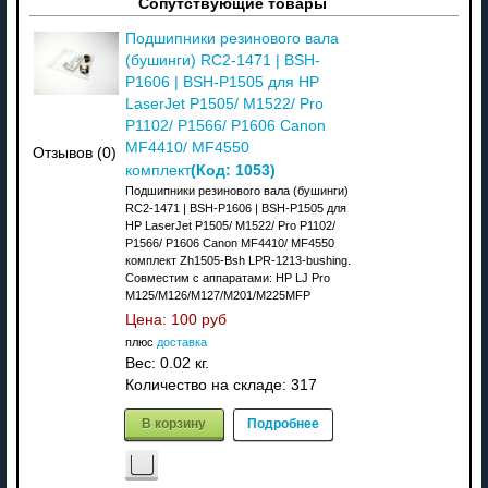
Сопутствующие товары
Подшипники резинового вала
(бушинги) RC2-1471 | BSH-
P1606 | BSH-P1505 для HP
LaserJet P1505/ M1522/ Pro
P1102/ P1566/ P1606 Canon
MF4410/ MF4550
Отзывов (0)
(Код:
1053
)
комплект
Подшипники резинового вала (бушинги)
RC2-1471 | BSH-P1606 | BSH-P1505 для
HP LaserJet P1505/ M1522/ Pro P1102/
P1566/ P1606 Canon MF4410/ MF4550
комплект Zh1505-Bsh LPR-1213-bushing.
Совместим с аппаратами: НР LJ Pro
M125/M126/M127/M201/M225MFP
Цена:
100 руб
плюс
доставка
Вес:
0.02 кг.
Количество на складе:
317
В корзину
Подробнее