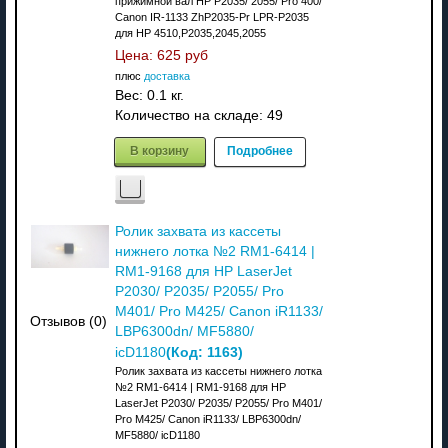
прижимной вал HP P2035/ 2055/ Pro 400/
Canon IR-1133 ZhP2035-Pr LPR-P2035
для HP 4510,P2035,2045,2055
Цена:
625 руб
плюс
доставка
Вес:
0.1 кг.
Количество на складе:
49
В корзину
Подробнее
Ролик захвата из кассеты
нижнего лотка №2 RM1-6414 |
RM1-9168 для HP LaserJet
P2030/ P2035/ P2055/ Pro
M401/ Pro M425/ Canon iR1133/
Отзывов (0)
LBP6300dn/ MF5880/
(Код:
1163
)
icD1180
Ролик захвата из кассеты нижнего лотка
№2 RM1-6414 | RM1-9168 для HP
LaserJet P2030/ P2035/ P2055/ Pro M401/
Pro M425/ Canon iR1133/ LBP6300dn/
MF5880/ icD1180