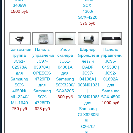
3405W
SCX-
1500 руб
4300/
SCX-4220
375 руб
Контактная
Панель
Упор
Шарнир
Панель
группа
управления
сканера
(кронштейн)
управления
JC61-
JC97-
JC61-
левый
JC96-
02578A
03970A |
04001A
DADF
04533C |
для
OPESCX-
для
JC97-
JC92-
Samsung
4729FD
Samsung
04198A |
01892A
SCX-
для
SCX3200/
003N01031
для
4650N/
Samsung
SCX3205
|
Samsung
ML-2240/
SCX-
300 руб
003N01083
SCX-4500
ML-1640
4728FD
для
1000 руб
750 руб
625 руб
Samsung
CLX6260ND/
SL-
C2670/
SL-