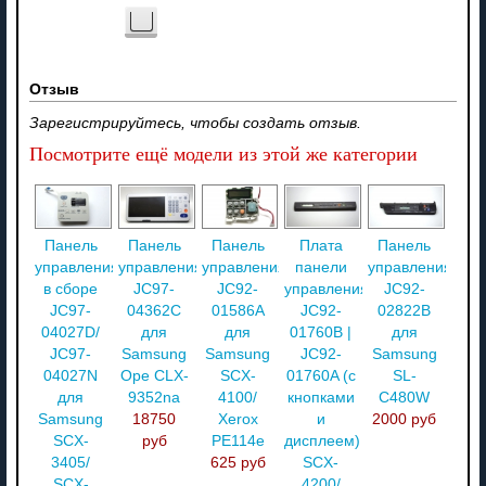
Отзыв
Зарегистрируйтесь, чтобы создать отзыв.
Посмотрите ещё модели из этой же категории
Панель
Панель
Панель
Плата
Панель
управления
управления
управления
панели
управления
в сборе
JC97-
JC92-
управления
JC92-
JC97-
04362C
01586A
JC92-
02822B
04027D/
для
для
01760B |
для
JC97-
Samsung
Samsung
JC92-
Samsung
04027N
Ope CLX-
SCX-
01760A (с
SL-
для
9352na
4100/
кнопками
C480W
Samsung
18750
Xerox
и
2000 руб
SCX-
руб
PE114e
дисплеем)
3405/
625 руб
SCX-
SCX-
4200/